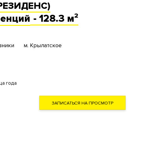
 РЕЗИДЕНС)
денций
- 128.3 м²
вники
м. Крылатское
ца года
ЗАПИСАТЬСЯ НА ПРОСМОТР