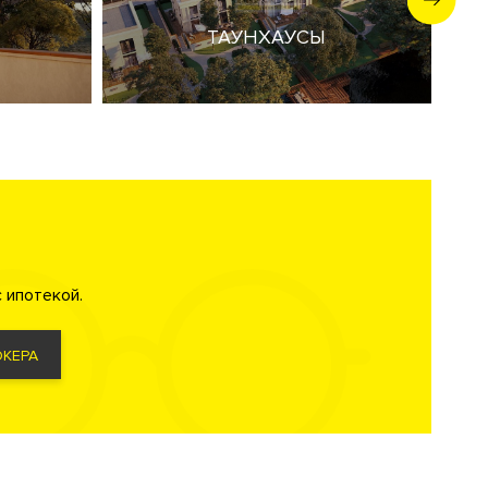
Рядом
ную, бор и
ТАУНХАУСЫ
атское,
 ипотекой.
 блюд.
КЕРА
зарядки
тельности