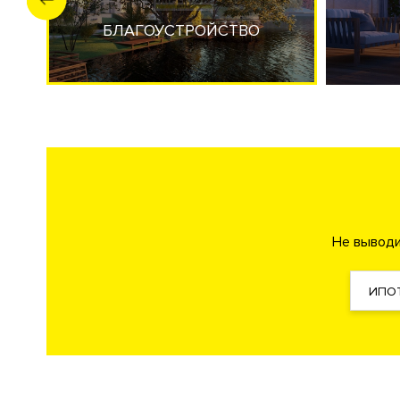
панорамными видами. Ресторан-кейтринг с доставкой
парк
"Серебряный Бор".
Рядом набережная
Москва-рек
БЛАГОУСТРОЙСТВО
близость к воде.
Видовые характеристики
С верхних этажей и пентхаусов жилого комплекса от
Серебряный Бор.
Расположение
Новостройка
расположена в экологически благоприят
Щукинская, Хорошёво. Адрес: улица Таманская дом 3.
Не выводи
Инфраструктура в доме
Ансамбль клубных резиденций Ривер Резиденс имеет 
ИПО
SPA-центр. Круглосуточная служба консьерж-сервиса
электромобилей.
Инженерия
Застройщик воплотил в новостройке самые современ