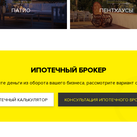
 блюд. SPA-центр. Круглосуточная служба консьерж-сервиса.
и. Цены формируются от видовых характеристик на набереж
ПАТИО
ПЕНТХАУСЫ
крывается панорамный вид на набережную Москва-реки и парк
ном районе Хорошево-Мневники в СЗАО, рядом с метро Крыл
ИПОТЕЧНЫЙ БРОКЕР
те деньги из оборота вашего бизнеса, рассмотрите вариант с
парковую территорию 2.5 га. Ресторан-кейтринг с доставкой
ТЕЧНЫЙ КАЛЬКУЛЯТОР
КОНСУЛЬТАЦИЯ ИПОТЕЧНОГО БРО
. Переговорные комнаты. Детская игровая комната. Станции 
ные и высокотехнологичные системы обеспечения жизнедея