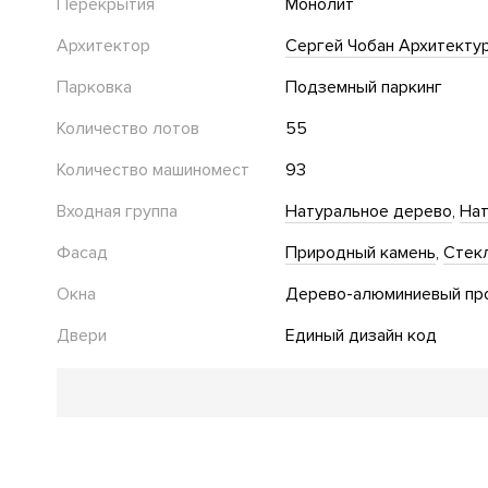
Перекрытия
Монолит
Архитектор
Сергей Чобан Архитектур
Парковка
Подземный паркинг
Количество лотов
55
Количество машиномест
93
Входная группа
Натуральное дерево
Нат
Фасад
Природный камень
Стек
Окна
Дерево-алюминиевый пр
Двери
Единый дизайн код
Благоустройство
Озеленение территории
Двор без автомобилей
Де
Зона барбекю
Площадка для выгула собак
Парк