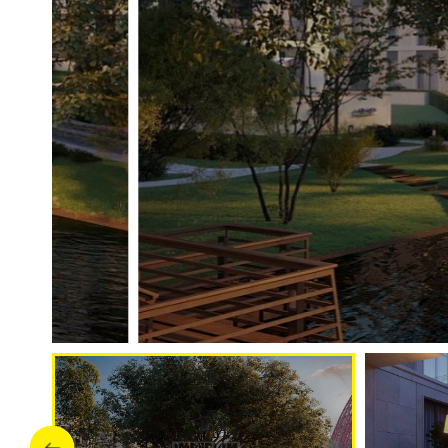
Инженерия
Системы кондиционировани
Кондиционирование
Центральное
Вентиляция
Приточно-вытяжная
Отопление
Индивидуальный теплово
Лифты
ThyssenKrupp (Германия)
Описание
ЖК River Residence (Ривер Резиденс)
Преимущества дома
Уникальный формат для городской недвижимости. Клу
Премиальная локация в "Серебряном бору". Закрытая
апартаментов, таунхаусов и резиденций со своими уч
потолки
.
Панорамные окна
в пол. На верхних этажах е