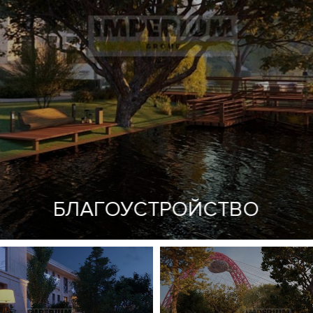
я воздуха типа VRF (Variable Refrigerant Volume)
й пункт
БЛАГОУСТРОЙСТВО
бный комплекс апартаментов, пентхаусов, таунхаусов и рези
 территория 2,5 га. Большой выбор планировочных решений
астками с выходами на набережную или в собственный парк.
В
сть возможность купить квартиру или пентхаус с террасой и