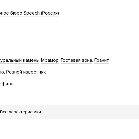
ное бюро Speech (Россия)
уральный камень
Мрамор
Гостевая зона
Гранит
ло
Резной известняк
офиль
Все характеристики
тская площадка
Ландшафтная подсветка