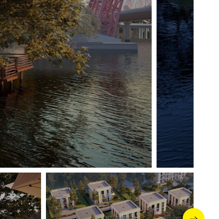
денций.
ысокие