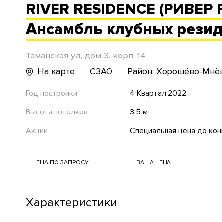
RIVER RESIDENCE (РИВЕР
Ансамбль
клубных
рези
Таманская ул, дом 3, корп. 14
На карте
СЗАО
Район: Хорошёво-Мнё
Год постройки
4 Квартал 2022
Высота потолков
3.5 м
Акции
Специальная цена до кон
ЦЕНА ПО ЗАПРОСУ
ВАША ЦЕНА
Характеристики