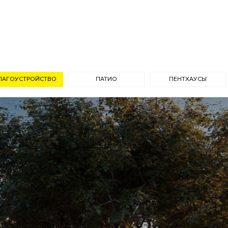
ойка
ЛАГОУСТРОЙСТВО
ПАТИО
ПЕНТХАУСЫ
охрана
Консьерж служба
Видеонаблюдение
ая территория
Фильтр очистки воды
Система охранно-пожарной сигнализа