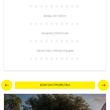
дом 3.
Инфраструктура в доме
ВИДЫ ИЗ ОКОН
Ансамбль клубных резиденций Ривер Резиденс имеет
парковую территорию 2.5 га. Ресторан-кейтринг с доставкой
блюд. SPA-центр. Круглосуточная служба консьерж-сервиса.
ИНФРАСТРУКТУРА
Переговорные комнаты. Детская игровая комната. Станции
зарядки электромобилей.
КАЧЕСТВО ПРЕЗЕНТАЦИИ
Инженерия
Застройщик воплотил в новостройке самые современные и
высокотехнологичные системы обеспечения
жизнедеятельности комплекса. Фильтры очистки воздуха,
трехуровневая система очистки воды, автономная система
поквартирного мультизонального кондиционирования,
БЛАГОУСТРОЙСТВО
малошумные лифты. Автоматизированная система
диспетчеризации инженерного оборудования здания.
Автоматическая система пожаротушения, противопожарная
сигнализация.