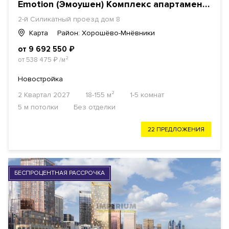
Emotion (Эмоушен) Комплекс апартаментов
2-й Силикатный проезд дом 8
Карта
Район: Хорошёво-Мнёвники
от 9 692 550
₽
от 538 475
₽
/м²
Новостройка
2 Квартал 2027
18-155 м²
1-5 комнат
5 м потолки
Без отделки
22 ПРЕДЛОЖЕНИЯ
БЕСПРОЦЕНТНАЯ РАССРОЧКА