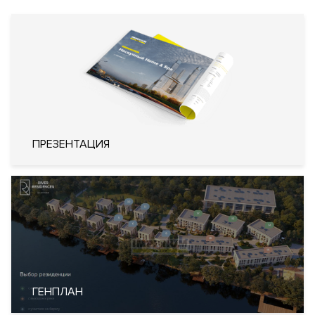
Инженерия
сигнализации
Системы кондиционирования
воздуха типа VRF (Variable
Refrigerant Volume)
Кондиционирование
Центральное
Вентиляция
Приточно-вытяжная
Отопление
Индивидуальный тепловой пункт
Лифты
ThyssenKrupp (Германия)
ПРЕЗЕНТАЦИЯ
Описание
ЖК River Residence (Ривер Резиденс)
Преимущества дома
Уникальный формат для городской недвижимости. Клубный
комплекс апартаментов, пентхаусов, таунхаусов и
резиденций. Премиальная локация в "Серебряном бору".
ГЕНПЛАН
Закрытая территория 2,5 га. Большой выбор планировочных
решений апартаментов, таунхаусов и резиденций со своими