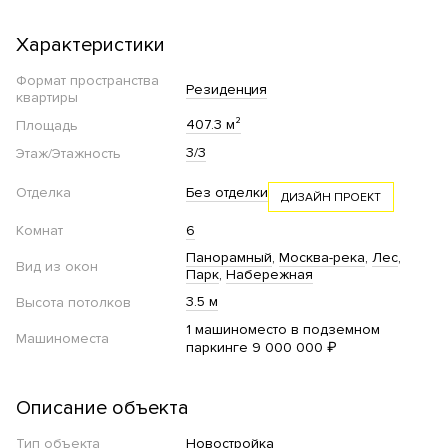
Характеристики
Формат пространства
Резиденция
квартиры
407.3 м²
Площадь
3/3
Этаж/Этажность
Отделка
Без отделки
ДИЗАЙН ПРОЕКТ
Комнат
6
Панорамный
Москва-река
Лес
Вид из окон
Парк
Набережная
3.5 м
Высота потолков
1 машиноместо в подземном
Машиноместа
паркинге 9 000 000 ₽
Описание объекта
Тип объекта
Новостройка