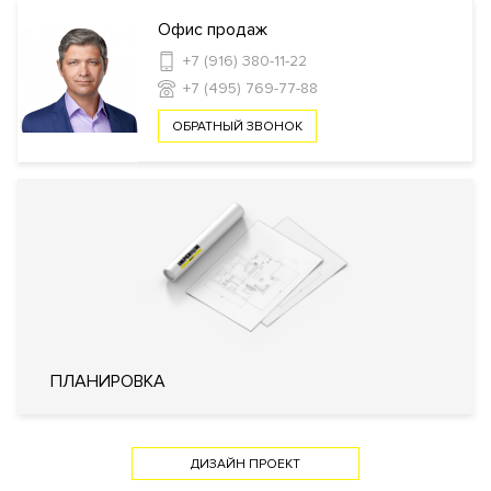
площадка
Офис продаж
+7 (916) 380-11-22
Инфраструктура в доме
+7 (495) 769-77-88
Спа-салон
Wellness-клуб
Консьерж
ОБРАТНЫЙ ЗВОНОК
сервис
Автомойка
Комната отдыха для водителей и
охраны
Зарядные станции для электромобилей
Безопасность
КПП
Профессиональная охрана
Охрана
Консьерж служба
Видеонаблюдение
Внутренняя
Огороженная и охраняемая
территория
территория
ПЛАНИРОВКА
Технические параметры
Система очистки воздуха
ДИЗАЙН ПРОЕКТ
Фильтр очистки воды
Система охранно-пожарной