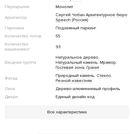
Перекрытия
Монолит
Сергей Чобан Архитектурное бюро
Архитектор
Speech (Россия)
Парковка
Подземный паркинг
Количество лотов
55
Количество
93
машиномест
Натуральное дерево
Входная группа
Натуральный камень
Мрамор
Гостевая зона
Гранит
Природный камень
Стекло
Фасад
Резной известняк
Окна
Дерево-алюминиевый профиль
Двери
Единый дизайн код
Благоустройство
Все характеристики
Озеленение территории
Двор без автомобилей
Детская
площадка
Зона барбекю
Площадка для выгула
собак
Парк
Ландшафтная подсветка
Спортивная