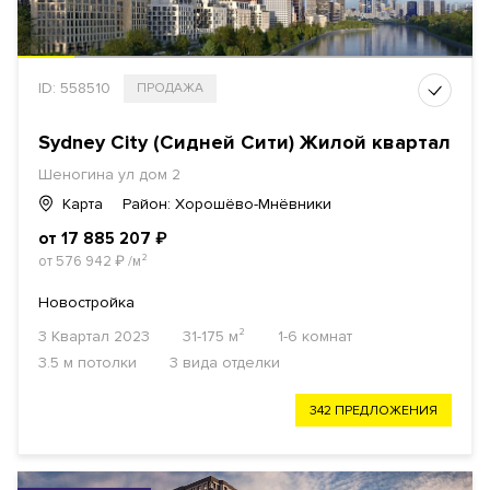
ID: 558510
ПРОДАЖА
Sydney City (Сидней Сити) Жилой квартал
Шеногина ул дом 2
Карта
Район: Хорошёво-Мнёвники
от 17 885 207
₽
от 576 942
₽
/м²
Новостройка
3 Квартал 2023
31-175 м²
1-6 комнат
3.5 м потолки
3 вида отделки
342 ПРЕДЛОЖЕНИЯ