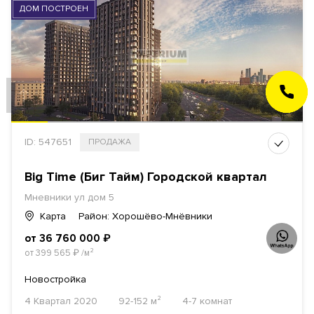
ДОМ ПОСТРОЕН
ЗАКАЗАТЬ
ЗВОНОК
ID: 547651
ПРОДАЖА
Big Time (Биг Тайм) Городской квартал
Мневники ул дом 5
Карта
Район: Хорошёво-Мнёвники
от 36 760 000
₽
от 399 565
₽
/м²
Новостройка
4 Квартал 2020
92-152 м²
4-7 комнат