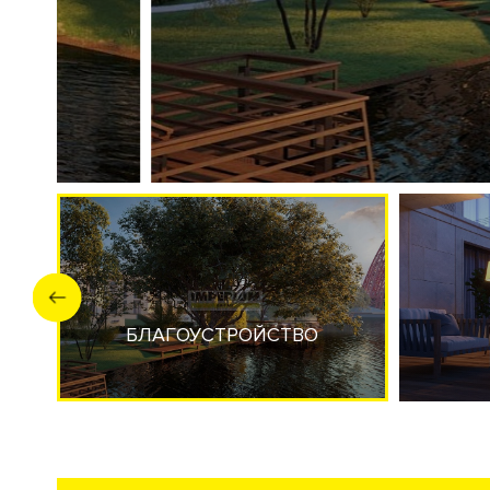
потолки
.
Панорамные окна
в пол. На верхних этажах е
панорамными видами. Ресторан-кейтринг с доставкой
парк
"Серебряный Бор".
Рядом набережная
Москва-рек
близость к воде.
Видовые характеристики
С верхних этажей и пентхаусов жилого комплекса от
Серебряный Бор.
Расположение
Новостройка
расположена в экологически благоприят
Щукинская, Хорошёво. Адрес: улица Таманская дом 3.
БЛАГОУСТРОЙСТВО
Инфраструктура в доме
Ансамбль клубных резиденций Ривер Резиденс имеет 
SPA-центр. Круглосуточная служба консьерж-сервиса
электромобилей.