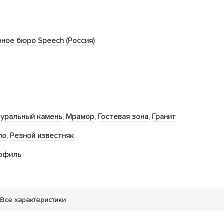
ное бюро Speech (Россия)
уральный камень
Мрамор
Гостевая зона
Гранит
ло
Резной известняк
офиль
Все характеристики
тская площадка