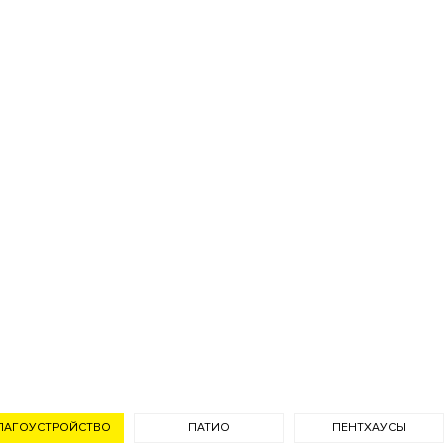
Ландшафтная подсветка
ойка
охрана
Консьерж служба
Видеонаблюдение
ая территория
ЛАГОУСТРОЙСТВО
ПАТИО
ПЕНТХАУСЫ