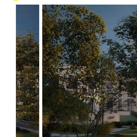
Система очистки воздуха
Инженерия
Системы кондиционировани
Кондиционирование
Центральное
Вентиляция
Приточно-вытяжная
Отопление
Индивидуальный теплово
Лифты
ThyssenKrupp (Германия)
Описание
ЖК River Residence (Ривер Резиденс)
Преимущества дома
Уникальный формат для городской недвижимости. Клу
Премиальная локация в "Серебряном бору". Закрытая
апартаментов, таунхаусов и резиденций со своими уч