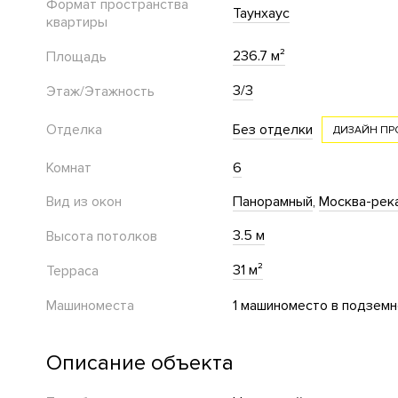
Формат пространства
Таунхаус
квартиры
236.7 м²
Площадь
3/3
Этаж/Этажность
Отделка
Без отделки
ДИЗАЙН ПР
Комнат
6
Вид из окон
Панорамный
Москва-рек
3.5 м
Высота потолков
31 м²
Терраса
Машиноместа
1 машиноместо в подземн
Описание объекта