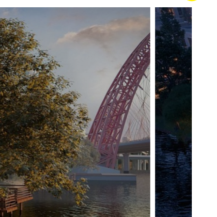
ции
денций.
ысокие