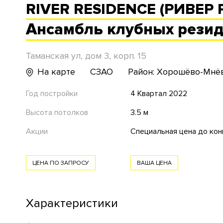
RIVER RESIDENCE (РИВЕР
Ансамбль
клубных
рези
Таманская ул, дом 3, корп. 15
На карте
СЗАО
Район: Хорошёво-Мнё
Год постройки
4 Квартал 2022
Высота потолков
3.5 м
Акции
Специальная цена до кон
ЦЕНА ПО ЗАПРОСУ
ВАША ЦЕНА
Характеристики