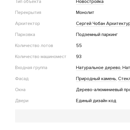
Тип объекта
Новостройка
Перекрытия
Монолит
Архитектор
Сергей Чобан Архитектур
Парковка
Подземный паркинг
Количество лотов
55
Количество машиномест
93
Входная группа
Натуральное дерево
Нат
Фасад
Природный камень
Стек
Окна
Дерево-алюминиевый пр
Двери
Единый дизайн код
Благоустройство
Озеленение территории
Двор без автомобилей
Де