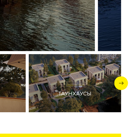
Рядом
ную, бор и
атское,
ТАУНХАУСЫ
 блюд.
зарядки