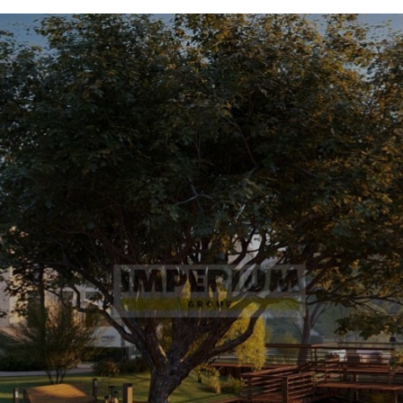
Фильтр очистки воды
Система охранно-пожарной сигнализа
я воздуха типа VRF (Variable Refrigerant Volume)
й пункт
бный комплекс апартаментов, пентхаусов, таунхаусов и рези
 территория 2,5 га. Большой выбор планировочных решений
астками с выходами на набережную или в собственный парк.
В