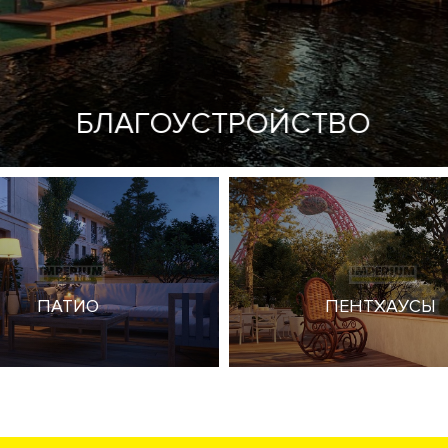
сть возможность купить квартиру или пентхаус с террасой и
 блюд. SPA-центр. Круглосуточная служба консьерж-сервиса.
и. Цены формируются от видовых характеристик на набереж
БЛАГОУСТРОЙСТВО
крывается панорамный вид на набережную Москва-реки и парк
ном районе Хорошево-Мневники в СЗАО, рядом с метро Крыл
ПАТИО
ПЕНТХАУСЫ
парковую территорию 2.5 га. Ресторан-кейтринг с доставкой
. Переговорные комнаты. Детская игровая комната. Станции 