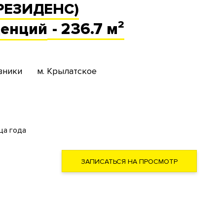
 РЕЗИДЕНС)
денций
- 236.7 м²
вники
м. Крылатское
ца года
ЗАПИСАТЬСЯ НА ПРОСМОТР