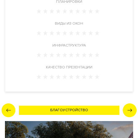
ПЛАНИРОВКИ
дом 3.
Инфраструктура в доме
ВИДЫ ИЗ ОКОН
Ансамбль клубных резиденций Ривер Резиденс имеет
парковую территорию 2.5 га. Ресторан-кейтринг с доставкой
блюд. SPA-центр. Круглосуточная служба консьерж-сервиса.
ИНФРАСТРУКТУРА
Переговорные комнаты. Детская игровая комната. Станции
зарядки электромобилей.
КАЧЕСТВО ПРЕЗЕНТАЦИИ
Инженерия
Застройщик воплотил в новостройке самые современные и
высокотехнологичные системы обеспечения
жизнедеятельности комплекса. Фильтры очистки воздуха,
трехуровневая система очистки воды, автономная система
поквартирного мультизонального кондиционирования,
БЛАГОУСТРОЙСТВО
малошумные лифты. Автоматизированная система
диспетчеризации инженерного оборудования здания.
Автоматическая система пожаротушения, противопожарная
сигнализация.