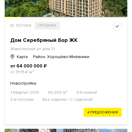
ID: 537069
ПРОДАЖА
Дом Серебряный Бор ЖК
Живописная ул дом 21
Карта
Район: Хорошёво-Мнёвники
от 64 000 000
₽
от 711 111
₽
/м²
Новостройка
1 Квартал 2019
90-200 м²
3-6 комнат
3 м потолки
Без отделки / С отделкой
4 ПРЕДЛОЖЕНИЯ