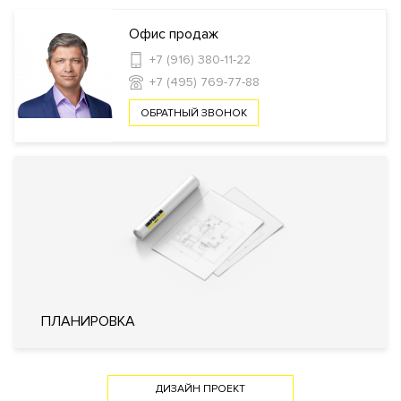
площадка
Офис продаж
+7 (916) 380-11-22
Инфраструктура в доме
+7 (495) 769-77-88
Спа-салон
Wellness-клуб
Консьерж
ОБРАТНЫЙ ЗВОНОК
сервис
Автомойка
Комната отдыха для водителей и
охраны
Зарядные станции для электромобилей
Безопасность
КПП
Профессиональная охрана
Охрана
Консьерж служба
Видеонаблюдение
Внутренняя
Огороженная и охраняемая
территория
территория
ПЛАНИРОВКА
Технические параметры
Система очистки воздуха
ДИЗАЙН ПРОЕКТ
Фильтр очистки воды