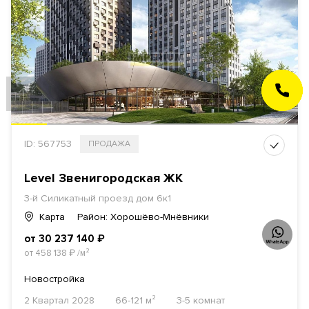
ЗАКАЗАТЬ
ЗВОНОК
ID: 567753
ПРОДАЖА
Level Звенигородская ЖК
3-й Силикатный проезд дом 6к1
Карта
Район: Хорошёво-Мнёвники
от 30 237 140
₽
от 458 138
₽
/м²
Новостройка
2 Квартал 2028
66-121 м²
3-5 комнат