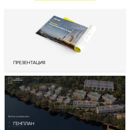
Система охранно-пожарной
Инженерия
сигнализации
Системы кондиционирования
воздуха типа VRF (Variable
Refrigerant Volume)
Кондиционирование
Центральное
Вентиляция
Приточно-вытяжная
Отопление
Индивидуальный тепловой пункт
Лифты
ThyssenKrupp (Германия)
ПРЕЗЕНТАЦИЯ
Описание
ЖК River Residence (Ривер Резиденс)
Преимущества дома
Уникальный формат для городской недвижимости. Клубный
комплекс апартаментов, пентхаусов, таунхаусов и
резиденций. Премиальная локация в "Серебряном бору".
ГЕНПЛАН
Закрытая территория 2,5 га. Большой выбор планировочных