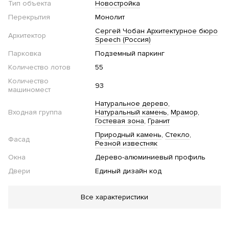
Тип объекта
Новостройка
Перекрытия
Монолит
Сергей Чобан Архитектурное бюро
Архитектор
Speech (Россия)
Парковка
Подземный паркинг
Количество лотов
55
Количество
93
машиномест
Натуральное дерево
Входная группа
Натуральный камень
Мрамор
Гостевая зона
Гранит
Природный камень
Стекло
Фасад
Резной известняк
Окна
Дерево-алюминиевый профиль
Двери
Единый дизайн код
Благоустройство
Все характеристики
Озеленение территории
Двор без автомобилей
Детская
площадка
Зона барбекю
Площадка для выгула
собак
Парк
Ландшафтная подсветка
Спортивная