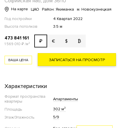
Софийская наб, дом 36/10
На карте
ЦАО
Район: Якиманка
м. Новокузнецкая
Год постройки
4 Квартал 2022
Высота потолков
3.5 м
473 841 161
€
$
₿
₽
1 569 010
₽
/м²
ЗАПИСАТЬСЯ НА ПРОСМОТР
ВАША ЦЕНА
Характеристики
Формат пространства
Апартаменты
квартиры
302 м²
Площадь
5/9
Этаж/Этажность