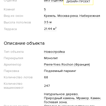
Отделка
Без отделки
ДИЗАЙН ПРОЕКТ
Комнат
5
Вид из окон
Кремль
Москва-река
Набережная
3.5 м
Высота потолков
21.44 м²
Терраса
Описание объекта
Тип объекта
Новостройка
Перекрытия
Монолит
Архитектор
Pierre-Yves Rochon (Франция)
Парковка
Подземный паркинг
Количество лотов
68
Количество
247
машиномест
Натуральное дерево
Природный камень
Мрамор
Камин
Гостевая зона