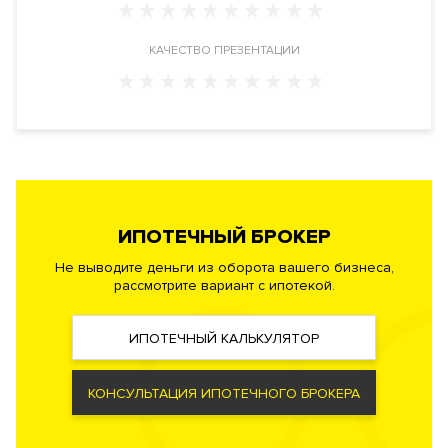
Документы
ЗАЯВКА НА ЮРИДИЧЕСКУЮ КОНСУЛЬТАЦИЮ
КАЧЕСТВО ПРЕЗЕНТАЦИИ
Форма
Собственность
правообладания
Реализация по
Купли-продажи
договору
Фонд
Апартаменты
ИПОТЕЧНЫЙ БРОКЕР
Не выводите деньги из оборота вашего бизнеса,
рассмотрите вариант с ипотекой.
ИПОТЕЧНЫЙ КАЛЬКУЛЯТОР
КОНСУЛЬТАЦИЯ ИПОТЕЧНОГО БРОКЕРА