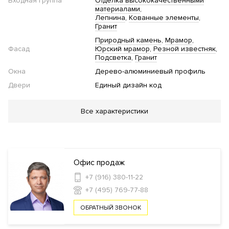
Входная группа
Отделка высококачественными
материалами
Лепнина
Кованные элементы
Гранит
Природный камень
Мрамор
Фасад
Юрский мрамор
Резной известняк
Подсветка
Гранит
Окна
Дерево-алюминиевый профиль
Двери
Единый дизайн код
Благоустройство
Все характеристики
Озеленение территории
Двор без
автомобилей
Стеклянные двери в подъезде
Инфраструктура в доме
Офис продаж
+7 (916) 380-11-22
Фитнес клуб
Бассейн
Спа-салон
Салон
+7 (495) 769-77-88
красоты
Кладовые комнаты
Консьерж сервис
Ресторан
ОБРАТНЫЙ ЗВОНОК
Безопасность