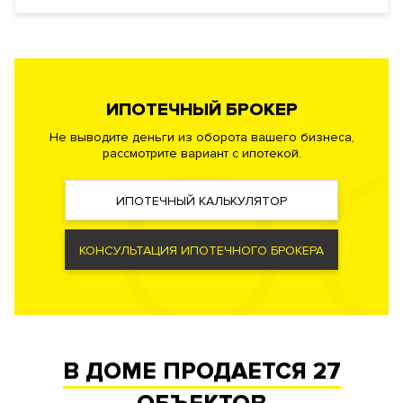
территория. Система контроля и управления доступом.
Видеонаблюдение периметра. Доступ во все помещения,
паркинг и на территорию двора с помощью индивидуальных
карт. Система видеодомофонной связи.
ИПОТЕЧНЫЙ БРОКЕР
Документы
ЗАЯВКА НА ЮРИДИЧЕСКУЮ КОНСУЛЬТАЦИЮ
Не выводите деньги из оборота вашего бизнеса,
рассмотрите вариант с ипотекой.
Форма
Собственность
правообладания
ИПОТЕЧНЫЙ КАЛЬКУЛЯТОР
Реализация по
Купли-продажи
договору
Фонд
Апартаменты
КОНСУЛЬТАЦИЯ ИПОТЕЧНОГО БРОКЕРА
В ДОМЕ ПРОДАЕТСЯ
27