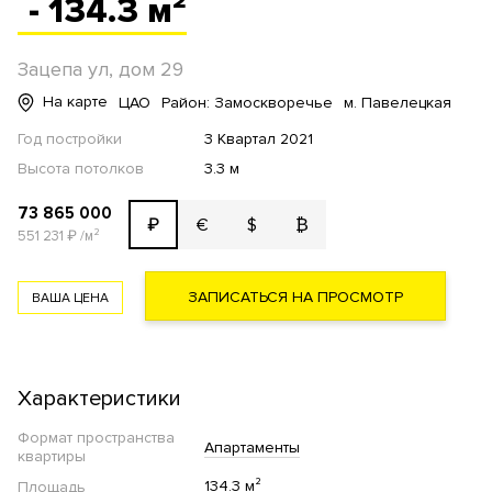
- 134.3 м²
Зацепа ул, дом 29
На карте
ЦАО
Район: Замоскворечье
м. Павелецкая
Год постройки
3 Квартал 2021
Высота потолков
3.3 м
73 865 000
€
$
₿
₽
551 231
₽
/м²
ЗАПИСАТЬСЯ НА ПРОСМОТР
ВАША ЦЕНА
Характеристики
Формат пространства
Апартаменты
квартиры
134.3 м²
Площадь