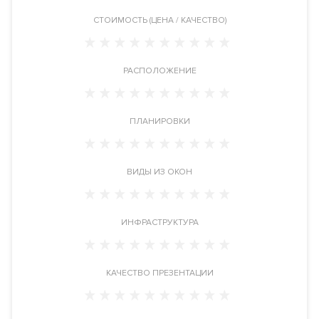
улица Зацепа дом 29.
CТОИМОСТЬ (ЦЕНА / КАЧЕСТВО)
Инфраструктура
Бассейн
. Фитнес клуб. Spa-салон. Студия красоты.
Смотровая
РАСПОЛОЖЕНИЕ
площадка
. Обустроенная крыша дома для отдыха жильцов.
Кинозал
. Круглосуточная служба консьерж-сервиса.
ПЛАНИРОВКИ
Инженерия
Застройщик запроектировал в новостройке самые
современные и высокотехнологичные системы
ВИДЫ ИЗ ОКОН
обеспечения жизнедеятельности комплекса. Фильтры
очистки воздуха, системы очистки воды, малошумные лифты.
Автоматизированная система диспетчеризации инженерного
ИНФРАСТРУКТУРА
оборудования здания. Система пожаротушения и пожарной
сигнализации.
КАЧЕСТВО ПРЕЗЕНТАЦИИ
Безопасность
Профессиональная служба охраны. Закрытая и охраняемая