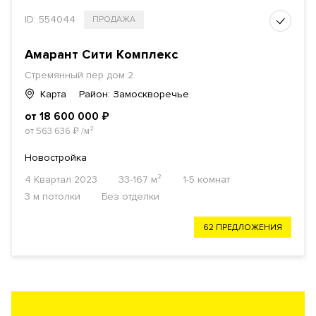
ID: 554044
ПРОДАЖА
Амарант Сити Комплекс
Стремянный пер дом 2
Карта
Район: Замоскворечье
от 18 600 000
₽
от 563 636
₽
/м²
Новостройка
4 Квартал 2023
33-167 м²
1-5 комнат
3 м потолки
Без отделки
62 ПРЕДЛОЖЕНИЯ