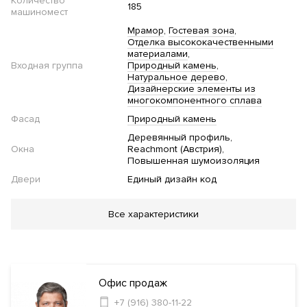
Количество
185
машиномест
Мрамор
Гостевая зона
Отделка высококачественными
материалами
Входная группа
Природный камень
Натуральное дерево
Дизайнерские элементы из
многокомпонентного сплава
Фасад
Природный камень
Деревянный профиль
Окна
Reachmont (Австрия)
Повышенная шумоизоляция
Двери
Единый дизайн код
Благоустройство
Все характеристики
Двор без автомобилей
Детская площадка
Инфраструктура в доме
Офис продаж
Фитнес клуб
Бассейн
Спа-салон
Смотровая
+7 (916) 380-11-22