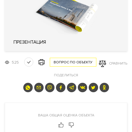
Лифты
OTIS (США)
Описание
ЖК "Резиденции Замоскворечье"
ПРЕЗЕНТАЦИЯ
Преимущества дома
Обширная инфраструктура для жильцов.
Высокие потолки
до
4 метров. На верхних этажах возможно купить квартиры или
525
ВОПРОС ПО ОБЪЕКТУ
СРАВНИТЬ
пентхаусы с террасами и панорамными видами.
ПОДЕЛИТЬСЯ
Видовые характеристики
С верхних этажей и пентхаусов жилого комплекса
открываются панорамные виды на центр Москвы и часть
исторической застройки района Замоскворечье.
Расположение
ВАША ОБЩАЯ ОЦЕНКА ОБЪЕКТА
Жилой комплекс расположен в ЦАО, в тихих переулках
района Замоскворечье, рядом с метро Серпуховская. Адрес: