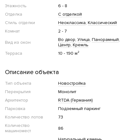
Этажность
6 - 8
Отделка
С отделкой
Стиль отделки
Неоклассика
Классический
Комнат
2 - 7
Во двор
Улица
Панорамный
Вид из окон
Центр
Кремль
Терраса
10 - 190 м²
Описание объекта
Тип объекта
Новостройка
Перекрытия
Монолит
Архитектор
RTDA (Германия)
Парковка
Подземный паркинг
Количество лотов
73
Количество
86
машиномест
Натуральный камень