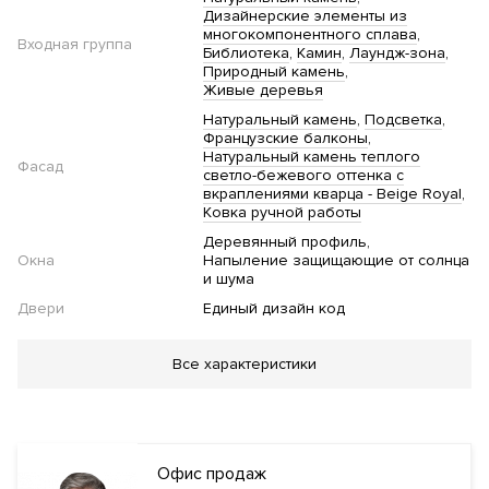
Дизайнерские элементы из
многокомпонентного сплава
Входная группа
Библиотека
Камин
Лаундж-зона
Природный камень
Живые деревья
Натуральный камень
Подсветка
Французские балконы
Натуральный камень теплого
Фасад
светло-бежевого оттенка с
вкраплениями кварца - Beige Royal
Ковка ручной работы
Деревянный профиль
Окна
Напыление защищающие от солнца
и шума
Двери
Единый дизайн код
Благоустройство
Все характеристики
Work-out зона
Детская площадка
Ландшафтная
подсветка
Озеленение территории
Французский
парк
Площадка для йоги
Электростанции для заряда
авто
Каскадный водопад
Офис продаж