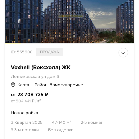
ID: 555608
ПРОДАЖА
Voxhall (Воксхолл) ЖК
Летниковская ул дом 6
Карта
Район: Замоскворечье
от 23 708 735
₽
от 504 441
₽
/м²
Новостройка
3 Квартал 2025
47-140 м²
2-5 комнат
3.3 м потолки
Без отделки