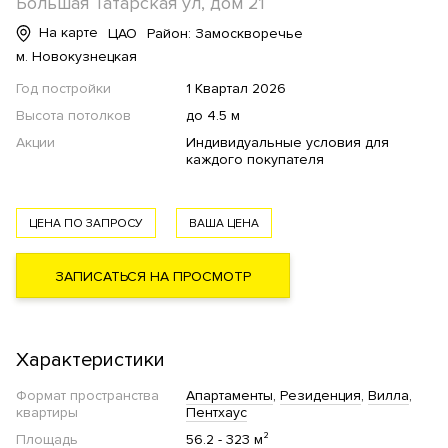
Большая Татарская ул, дом 21
На карте
ЦАО
Район: Замоскворечье
м. Новокузнецкая
Год постройки
1 Квартал 2026
Высота потолков
до 4.5 м
Акции
Индивидуальные условия для
каждого покупателя
ЦЕНА ПО ЗАПРОСУ
ВАША ЦЕНА
ЗАПИСАТЬСЯ НА ПРОСМОТР
Характеристики
Формат пространства
Апартаменты
Резиденция
Вилла
квартиры
Пентхаус
Площадь
56.2 - 323 м²