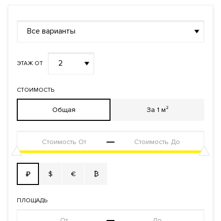
Back Yard и Front Yard по 320 кв.м. и четырех пентхаусов с
Grand Terrace от 175 до 290 кв.м.
Все варианты
Видовые характеристики
С верхних этажей и пентхаусов жилого комплекса
2
ЭТАЖ ОТ
открывается панорамный вид на центр Москвы,
Кремль
и
историческую застройку района Замоскворечья.
СТОИМОСТЬ
Расположение
Общая
За 1 м²
Дом расположен в районе Замоскворечье в ЦАО, рядом с
метро Новокузнецкая, Третьяковская или Павелецкая.
Адрес: переулок Большой Татарский, вл. 21.
Инфраструктура в доме
$
€
₿
₽
Сервис высшего уровня - круглосуточная служба комфорта.
Тренажерная комната. Лаундж зона для жителей и их гостей.
Beauty-rooms. Workout у водопада с местами для йоги.
ПЛОЩАДЬ
Детская игровая комната. Библиотека. Каскадный водопад с