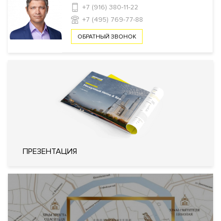
+7 (916) 380-11-22
Инфраструктура в доме
+7 (495) 769-77-88
Консьерж сервис
MUTE ROOM
Библиотека
Комната
ОБРАТНЫЙ ЗВОНОК
отдыха для водителей и охраны
Клубная
комната
Лаундж
Коворкинг
Кладовые
комнаты
Помывочные для домашних
животных
Ресторан
Фитнес клуб
Безопасность
КПП
Профессиональная охрана
Консьерж служба
Видеонаблюдение
Система управления парковкой с
ПРЕЗЕНТАЦИЯ
функцией распознавания номеров
Охрана
автомобилей
Технология распознавания лиц
Удаленный контроль охранных
систем квартиры
Доступ по магнитным картам на
каждый этаж
Внутренняя
Закрытый внутренний двор