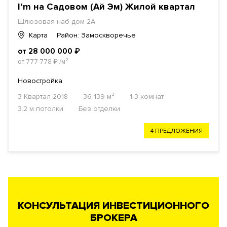
I’m на Садовом (Ай Эм) Жилой квартал
Шлюзовая наб дом 2А
Карта
Район: Замоскворечье
от 28 000 000
₽
от 777 778
₽
/м²
Новостройка
3 Квартал 2018
36-139 м²
1-3 комнат
3.2 м потолки
Без отделки
4 ПРЕДЛОЖЕНИЯ
КОНСУЛЬТАЦИЯ ИНВЕСТИЦИОННОГО
БРОКЕРА