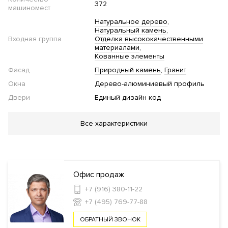
372
машиномест
Натуральное дерево
Натуральный камень
Входная группа
Отделка высококачественными
материалами
Кованные элементы
Фасад
Природный камень
Гранит
Окна
Дерево-алюминиевый профиль
Двери
Единый дизайн код
Благоустройство
Все характеристики
Детская площадка
Подогрев пешеходной
зоны
Сад
Приватный двор
Инфраструктура в доме
Офис продаж
+7 (916) 380-11-22
Детский сад
Детская игровая комната
Консьерж
+7 (495) 769-77-88
сервис
Кафе
ОБРАТНЫЙ ЗВОНОК