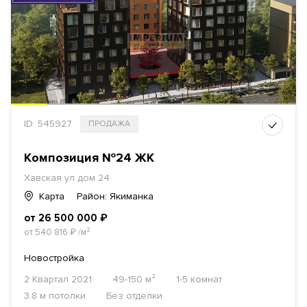
ID: 545927
ПРОДАЖА
Композиция №24 ЖК
Хавская ул дом 24
Карта
Район: Якиманка
от 26 500 000
₽
от 540 816
₽
/м²
Новостройка
2 Квартал 2021
49-150 м²
1-5 комнат
3.8 м потолки
Без отделки