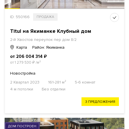
ID: 550166
ПРОДАЖА
Titul на Якиманке Клубный дом
2-й Хвостов переулок пер дом 8/2
Карта
Район: Якиманка
от 206 004 314
₽
от 1 279 530
₽
/м²
Новостройка
2 Квартал 2023
161-281 м²
5-6 комнат
4 м потолки
Без отделки
3 ПРЕДЛОЖЕНИЯ
ДОМ ПОСТРОЕН