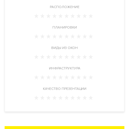
Большая дом 44.
РАСПОЛОЖЕНИЕ
Инфраструктура в доме
Французский детский сад. Дизайнерский сад с ручьем.
ПЛАНИРОВКИ
Детская площадка
. Зона отдыха. Круглосуточная служба
консьерж-сервис. Кладовки.
ВИДЫ ИЗ ОКОН
Инженерия
Застройщик насытил дом самыми современными и
высокотехнологичными системами обеспечения
ИНФРАСТРУКТУРА
жизнедеятельности. Фильтры грубой и тонкой очистки
воздуха, системы очистки воды, вентиляции и
кондиционирования, малошумные лифты. Подогрев
КАЧЕСТВО ПРЕЗЕНТАЦИИ
пешеходных дорожек.
Безопасность
Профессиональная служба охраны. Закрытая и охраняемая
территория. Доступ по индивидуальным картам.
Видеонаблюдение периметра.