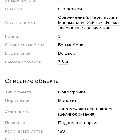
1/7
Этаж/Этажность
Отделка
С отделкой
Современный
Неоклассика
Стиль отделки
Минимализм
Хай-тек
Фьюжн
Эклектика
Классический
Комнат
3
Стоимость мебели
Без мебели
Вид из окон
Во двор
3.3 м
Высота потолков
Описание объекта
Тип объекта
Новостройка
Перекрытия
Монолит
John McAslan and Partners
Архитектор
(Великобритания)
Парковка
Подземный паркинг
Количество лотов
189
Количество