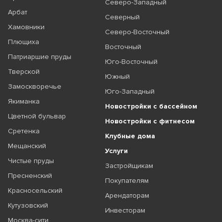
Северо-Западный
Арбат
Северный
Хамовники
Северо-Восточный
Плющиха
Восточный
Патриаршие пруды
Юго-Восточный
Тверской
Южный
Замоскворечье
Юго-Западный
Якиманка
Новостройки с бассейном
Цветной бульвар
Новостройки с фитнесом
Сретенка
Клубные дома
Мещанский
Услуги
Чистые пруды
Застройщикам
Пресненский
Покупателям
Красносельский
Арендаторам
Кутузовский
Инвесторам
Москва-сити