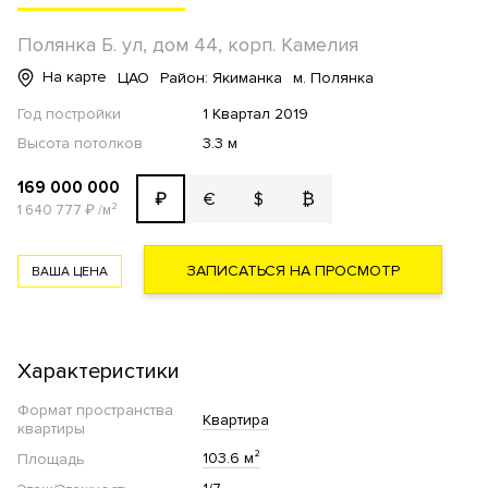
Полянка Б. ул, дом 44, корп. Камелия
На карте
ЦАО
Район: Якиманка
м. Полянка
Год постройки
1 Квартал 2019
Высота потолков
3.3 м
169 000 000
€
$
₿
₽
1 640 777
₽
/м²
ЗАПИСАТЬСЯ НА ПРОСМОТР
ВАША ЦЕНА
Характеристики
Формат пространства
Квартира
квартиры
103.6 м²
Площадь