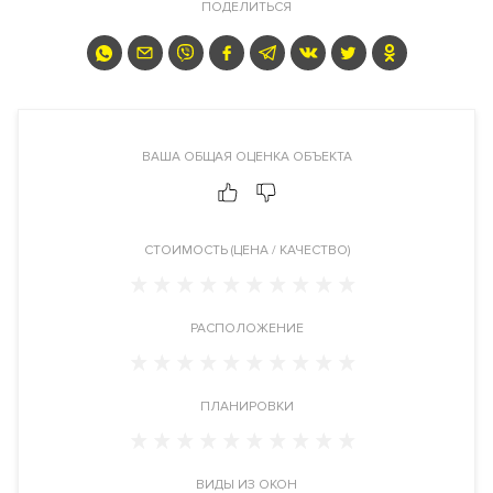
ПОДЕЛИТЬСЯ
Преимущества дома
Высокие потолки
.
Панорамные окна
в пол. Внутренний двор.
Метро 100 метров от дома.
Видовые характеристики
ВАША ОБЩАЯ ОЦЕНКА ОБЪЕКТА
С верхних этажей и пентхаусов жилого комплекса
открывается панорамный вид на центр Москвы и
набережную Москва-реки.
CТОИМОСТЬ (ЦЕНА / КАЧЕСТВО)
Расположение
Жилой комплекс расположен в Даниловском районе в ЮАО,
РАСПОЛОЖЕНИЕ
рядом с метро Тульская. Адрес: Холодильный переулок дом
2.
ПЛАНИРОВКИ
Инфраструктура в доме
Детская площадка
. Круглосуточная служба консьерж-
сервиса. Кладовки.
ВИДЫ ИЗ ОКОН