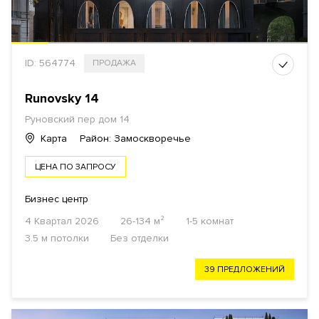
ID: 564774
ПРОДАЖА
Runovsky 14
Руновский пер
дом 14
Карта
Район: Замоскворечье
ЦЕНА ПО ЗАПРОСУ
Бизнес центр
4 Квартал 2026
26-134 м²
1-5 комнат
3.5 м потолки
Без отделки
39 ПРЕДЛОЖЕНИЙ