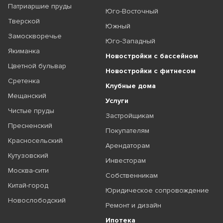
Патриаршие пруды
Юго-Восточный
Тверской
Южный
Замоскворечье
Юго-Западный
Якиманка
Новостройки с бассейном
Цветной бульвар
Новостройки с фитнесом
Сретенка
Клубные дома
Мещанский
Услуги
Чистые пруды
Застройщикам
Пресненский
Покупателям
Красносельский
Арендаторам
Кутузовский
Инвесторам
Москва-сити
Собственникам
Китай-город
Юридическое сопровождение
Новослободский
Ремонт и дизайн
Ипотека