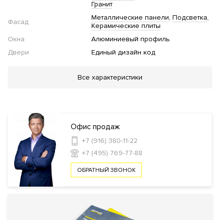
Гранит
Металлические панели
Подсветка
Фасад
Керамические плиты
Окна
Алюминиевый профиль
Двери
Единый дизайн код
Благоустройство
Все характеристики
Озеленение территории
Двор без автомобилей
Детская
площадка
Велопарковка
Инфраструктура в доме
Офис продаж
+7 (916) 380-11-22
Кладовые комнаты
Консьерж сервис
+7 (495) 769-77-88
ОБРАТНЫЙ ЗВОНОК
Безопасность
КПП
Профессиональная охрана
Консьерж служба
Охрана
Видеонаблюдение
Удаленный контроль охранных