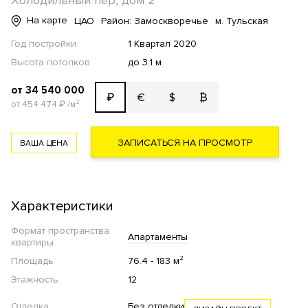
Холодильный пер, дом 2
На карте
ЦАО
Район: Замоскворечье
м. Тульская
Год постройки
1 Квартал 2020
Высота потолков
до 3.1 м
от 34 540 000
€
$
₿
₽
от 454 474
₽
/м²
ЗАПИСАТЬСЯ НА ПРОСМОТР
ВАША ЦЕНА
Характеристики
Формат пространства
Апартаменты
квартиры
Площадь
76.4 - 183 м²
Этажность
12
Отделка
Без отделки