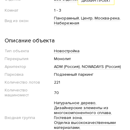
ДИЗАЙН ПРОЕКТ
Комнат
1 - 3
Панорамный
Центр
Москва-река
Вид из окон
Набережная
Описание объекта
Тип объекта
Новостройка
Перекрытия
Монолит
Архитектор
ADM (Россия)
NOWADAYS (Россия)
Парковка
Подземный паркинг
Количество лотов
221
Количество
70
машиномест
Натуральное дерево
Дизайнерские элементы из
многокомпонентного сплава
Входная группа
Гостевая зона
Отделка высококачественными
материалами