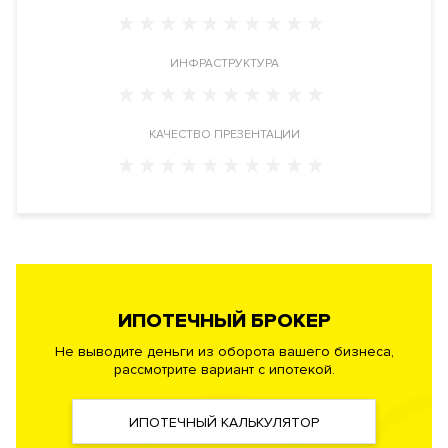
Инженерия
Застройщик запроектировал в новостройке самые
ИНФРАСТРУКТУРА
современные и высокотехнологичные системы
обеспечения жизнедеятельности комплекса. Фильтры
очистки воздуха, системы очистки воды до уровня питьевой,
КАЧЕСТВО ПРЕЗЕНТАЦИИ
центральная система принудительной вентиляции и
кондиционирования, малошумные лифты.
Автоматизированная система диспетчеризации инженерного
оборудования здания. Автоматическая система
пожаротушения, противопожарная сигнализация
Безопасность
Профессиональная служба охраны. Закрытая и охраняемая
ИПОТЕЧНЫЙ БРОКЕР
территория. Система контроля и управления доступом.
Не выводите деньги из оборота вашего бизнеса,
Видеонаблюдение периметра. Доступ во все помещения,
рассмотрите вариант с ипотекой.
паркинг и на территорию двора с помощью индивидуальных
карт. Система видеодомофонной связи.
ИПОТЕЧНЫЙ КАЛЬКУЛЯТОР