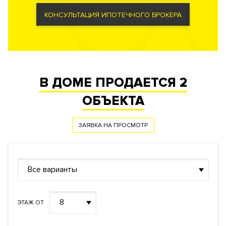
КОНСУЛЬТАЦИЯ ИПОТЕЧНОГО БРОКЕРА
Документы
ЗАЯВКА НА ЮРИДИЧЕСКУЮ КОНСУЛЬТАЦИЮ
Форма
Собственность
правообладания
Реализация по
Купли-продажи
договору
В ДОМЕ ПРОДАЕТСЯ
2
Фонд
Апартаменты
ОБЪЕКТА
ЗАЯВКА НА ПРОСМОТР
Все варианты
8
ЭТАЖ ОТ