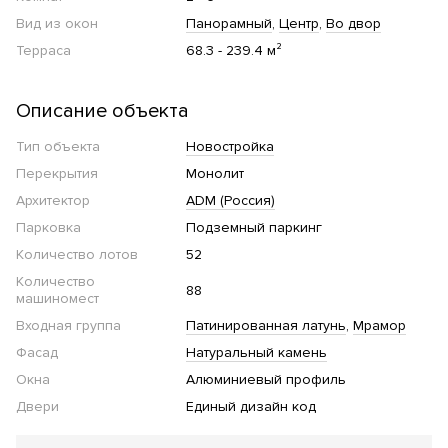
Вид из окон
Панорамный
Центр
Во двор
Терраса
68.3 - 239.4 м²
Описание объекта
Тип объекта
Новостройка
Перекрытия
Монолит
Архитектор
ADM (Россия)
Парковка
Подземный паркинг
Количество лотов
52
Количество
88
машиномест
Входная группа
Патинированная латунь
Мрамор
Фасад
Натуральный камень
Окна
Алюминиевый профиль
Двери
Единый дизайн код
Благоустройство