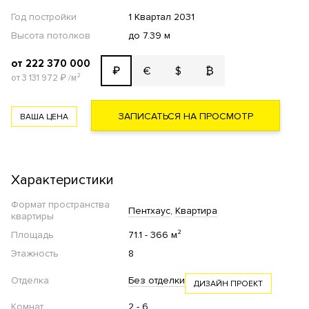
Год постройки
1 Квартал 2031
Высота потолков
до 7.39 м
от 222 370 000
€
$
₿
₽
от 3 131 972
₽
/м²
ЗАПИСАТЬСЯ НА ПРОСМОТР
ВАША ЦЕНА
Характеристики
Формат пространства
Пентхаус
Квартира
квартиры
Площадь
71.1 - 366 м²
Этажность
8
Отделка
Без отделки
ДИЗАЙН ПРОЕКТ
Комнат
2 - 6