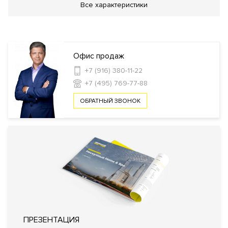
Все характеристики
Work-out зона
Сад
Детская площадка
Авторская пряная
пирамида
Приватный двор
Инфраструктура в доме
Офис продаж
+7 (916) 380-11-22
Детская игровая комната
Лаундж
+7 (495) 769-77-88
ОБРАТНЫЙ ЗВОНОК
Безопасность
КПП
Профессиональная охрана
Консьерж служба
Видеонаблюдение
Система управления парковкой с
Охрана
функцией распознавания номеров
автомобилей
Доступ по магнитным картам на
каждый этаж
Внутренняя
Закрытый внутренний двор
территория
ПРЕЗЕНТАЦИЯ