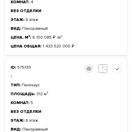
КОМНАТ:
4
и террасами, единственная на этаже квартира 158 кв. м,
БЕЗ ОТДЕЛКИ
хайлевел с потолками высотой до 3,7 м. Планировки всех
ЭТАЖ:
8 этаж
квартир максимально функциональны и продуманы до
мельчайших деталей. Из окон открываются красивые виды
ВИД:
Панорамный
на просторны зелёный двор, район Патриарших прудов,
ЦЕНА, М²:
6 100 085
₽
/м²
Кремль
и храм Христа Спасителя.
ЦЕНА ОБЩАЯ:
1 433 520 000
₽
Девелопер проекта — Sminex, перфекционисты Fine
Development. Компания создаёт совершенные дома:
ID:
575139
восхищающие, удобные, красивые, с наилучшим сервисом.
-
ТИП:
Пентхаус
Документы
ЗАЯВКА НА ЮРИДИЧЕСКУЮ КОНСУЛЬТАЦИЮ
ПЛОЩАДЬ:
312 м²
КОМНАТ:
5
Форма
Инвестиционный договор
правообладания
БЕЗ ОТДЕЛКИ
Реализация по
Долевого участия
ЭТАЖ:
8 этаж
договору
ВИД:
Панорамный
Фонд
Жилой