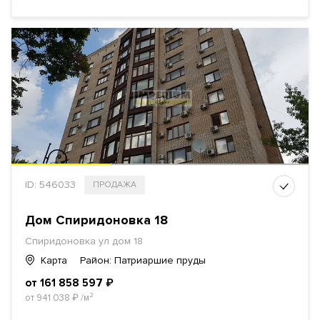
ID: 546033
ПРОДАЖА
Дом Спиридоновка 18
Спиридоновка ул
дом 18
Карта
Район: Патриаршие пруды
от 161 858 597
₽
от 941 038
₽
/м²