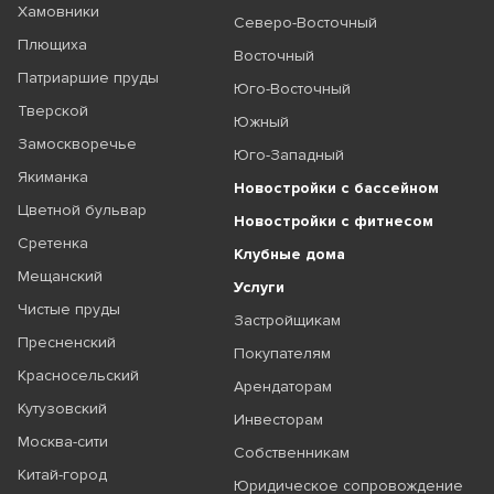
Хамовники
Северо-Восточный
Плющиха
Восточный
Патриаршие пруды
Юго-Восточный
Тверской
Южный
Замоскворечье
Юго-Западный
Якиманка
Новостройки с бассейном
Цветной бульвар
Новостройки с фитнесом
Сретенка
Клубные дома
Мещанский
Услуги
Чистые пруды
Застройщикам
Пресненский
Покупателям
Красносельский
Арендаторам
Кутузовский
Инвесторам
Москва-сити
Собственникам
Китай-город
Юридическое сопровождение