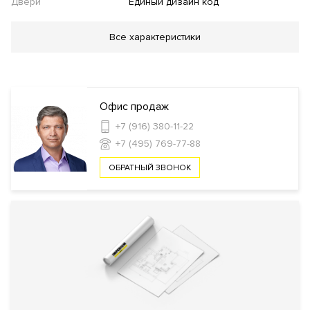
Двери
Единый дизайн код
Благоустройство
Все характеристики
Work-out зона
Сад
Детская площадка
Авторская пряная
пирамида
Приватный двор
Инфраструктура в доме
Офис продаж
+7 (916) 380-11-22
Детская игровая комната
Лаундж
+7 (495) 769-77-88
ОБРАТНЫЙ ЗВОНОК
Безопасность
КПП
Профессиональная охрана
Консьерж служба
Видеонаблюдение
Система управления парковкой с
Охрана
функцией распознавания номеров
автомобилей
Доступ по магнитным картам на
каждый этаж
Внутренняя
Закрытый внутренний двор