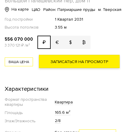
Большой Палашёвский пер, дом 11
На карте
ЦАО
Район: Патриаршие пруды
м. Тверская
Год постройки
1 Квартал 2031
Высота потолков
3.55 м
556 070 000
€
$
₿
₽
3 370 121
₽
/м²
ЗАПИСАТЬСЯ НА ПРОСМОТР
ВАША ЦЕНА
Характеристики
Формат пространства
Квартира
квартиры
165.6 м²
Площадь
2/8
Этаж/Этажность