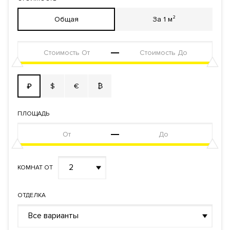
приватность. Он расположен вдали от шумных улиц, на
Общая
За 1 м²
территории нет коммерческих помещений и случайных
прохожих. Спокойствие обеспечивает и комплексная
технология тишины Perfect Silence. Она защищает от всех
видов и источников проникновения шума на уровне
квартиры и систем комфорта и работает по принципу
взаимной тишины. Каждый житель уверен, что у соседей
$
€
₿
₽
тоже есть звукоизоляция.
ПЛОЩАДЬ
«Палашёвский 11» оснащён самыми полными и лучшими
системами комфорта: приточно-вытяжной вентиляцией с
фильтрацией воздуха, централизованной системой
увлажнения, технологичными индивидуальными системами
2
КОМНАТ ОТ
кондиционирования от ведущих мировых производителей.
Предусмотрены сервисный лифт, очистка воды до уровня
ОТДЕЛКА
бутилированной питьевой и горячая вода круглый год. На
красивом
паркинге
просторные машино-места для
Все варианты
представительских автомобилей, келлеры, помещение для