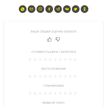
Патриарших прудов. Расположен в центре событий и при
этом в тишине, вдали от шумных улиц. Патриаршие — дорогая
и престижная локация в Москве, которую с XIX века
выбирали для жизни представители обеспеченного и
образованного сословия. Сегодня район сохраняет статус
ВАША ОБЩАЯ ОЦЕНКА ОБЪЕКТА
желанного и культового места.
Каждая деталь «Палашёвского 11» отражает взыскательную
роскошь. Его эффектная архитектура развивает красоту
CТОИМОСТЬ (ЦЕНА / КАЧЕСТВО)
района Патриарших прудов. У дома три фасада, каждый со
своим характером и отличительными чертами. Для их
оформления использованы эксклюзивные дорогие
РАСПОЛОЖЕНИЕ
материалы. Первый фасад — с уникальными «парящими»
террасами, которые выступают вперёд на ширину до 4 м.
Второй — волнообразный, выполненный из натурального
ПЛАНИРОВКИ
камня. Третий фасад полностью из изумрудно-малахитового
стекла, это единственное подобное решение в Москве. Дом
отмечен наградой международной премии International
ВИДЫ ИЗ ОКОН