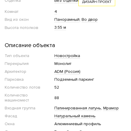
Отделка
Без отделки
ДИЗАЙН ПРОЕКТ
Комнат
4
Вид из окон
Панорамный
Во двор
3.55 м
Высота потолков
Описание объекта
Тип объекта
Новостройка
Перекрытия
Монолит
Архитектор
ADM (Россия)
Парковка
Подземный паркинг
Количество лотов
52
Количество
88
машиномест
Входная группа
Патинированная латунь
Мрамор
Фасад
Натуральный камень
Окна
Алюминиевый профиль