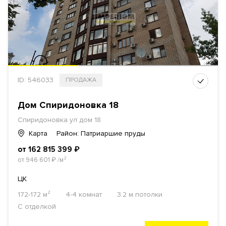
ID: 546033
ПРОДАЖА
Дом Спиридоновка 18
Спиридоновка ул
дом 18
Карта
Район: Патриаршие пруды
от 162 815 399
₽
от 946 601
₽
/м²
ЦК
172-172 м²
4-4 комнат
3.2 м потолки
С отделкой