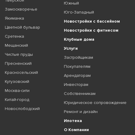
Тверской
Южный
Замоскворечье
Юго-Западный
Якиманка
Новостройки с бассейном
Цветной бульвар
Новостройки с фитнесом
Сретенка
Клубные дома
Мещанский
Услуги
Чистые пруды
Застройщикам
Пресненский
Покупателям
Красносельский
Арендаторам
Кутузовский
Инвесторам
Москва-сити
Собственникам
Китай-город
Юридическое сопровождение
Новослободский
Ремонт и дизайн
Ипотека
О Компании