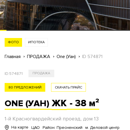
ФОТО
ИПОТЕКА
Главная
ПРОДАЖА
One (Уан)
ID 574871
ID:
574871
ПРОДАЖА
80 ПРЕДЛОЖЕНИЙ
СКАЧАТЬ ПРАЙС
ЖК
- 38 м²
ONE (УАН)
1-й Красногвардейский проезд, дом 13
На карте
ЦАО
Район: Пресненский
м. Деловой центр