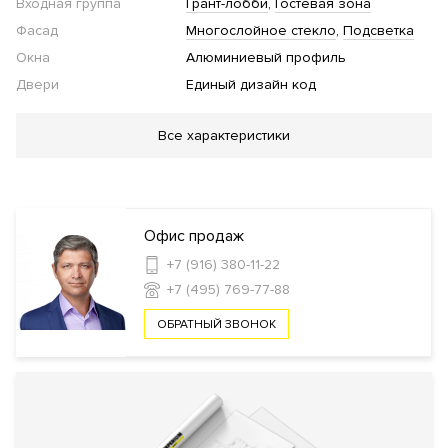
Входная группа
Грант-лобби
Гостевая зона
Фасад
Многослойное стекло
Подсветка
Окна
Алюминиевый профиль
Двери
Единый дизайн код
Благоустройство
Все характеристики
Парк
Work-out зона
"Умная" детская площадка
Подогрев
дорожек в зимний период
Инфраструктура в доме
Офис продаж
+7 (916) 380-11-22
Кинозал
Детская игровая комната
Фитнес
+7 (495) 769-77-88
клуб
Бассейн
Коворкинг
Библиотека
Лаундж
Автомойк
комната
Собственный парк 85 этаж
ОБРАТНЫЙ ЗВОНОК
Безопасность
КПП
Профессиональная охрана
Консьерж служба
Видеонаблюдение