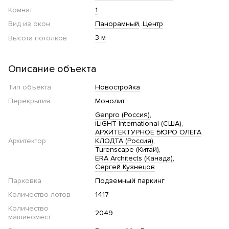
Комнат
1
Вид из окон
Панорамный
Центр
3 м
Высота потолков
Описание объекта
Тип объекта
Новостройка
Перекрытия
Монолит
Genpro (Россия)
iLiGHT International (США)
АРХИТЕКТУРНОЕ БЮРО ОЛЕГА
Архитектор
КЛОДТА (Россия)
Turenscape (Китай)
ERA Architects (Канада)
Сергей Кузнецов
Парковка
Подземный паркинг
Количество лотов
1417
Количество
2049
машиномест