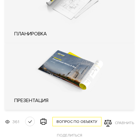
Система управления парковкой с
функцией распознавания номеров
Охрана
автомобилей
Доступ по магнитным картам на
каждый этаж
Удаленный контроль охранных
ПЛАНИРОВКА
систем квартиры
Внутренняя
Огороженная и охраняемая
территория
территория
Технические параметры
Интеллектуальная система
управления жизнеобеспечения
дома «Умный дом»
Система очистки воздуха
Инженерия
Фильтр очистки воды
ПРЕЗЕНТАЦИЯ
Система увлажнения воздуха
Пожарная сигнализация с речевым
оповещением
361
ВОПРОС ПО ОБЪЕКТУ
СРАВНИТЬ
Кондиционирование
Центральное
Вентиляция
Приточно-вытяжная
ПОДЕЛИТЬСЯ