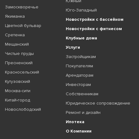
Южный
Замоскворечье
Юго-Западный
Якиманка
Новостройки с бассейном
Цветной бульвар
Новостройки с фитнесом
Сретенка
Клубные дома
Мещанский
Услуги
Чистые пруды
Застройщикам
Пресненский
Покупателям
Красносельский
Арендаторам
Кутузовский
Инвесторам
Москва-сити
Собственникам
Китай-город
Юридическое сопровождение
Новослободский
Ремонт и дизайн
Ипотека
О Компании