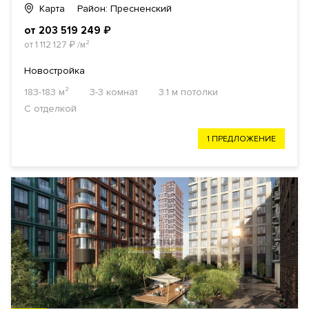
Карта
Район: Пресненский
от 203 519 249
₽
от 1 112 127
₽
/м²
Новостройка
183-183 м²
3-3 комнат
3.1 м потолки
С отделкой
1 ПРЕДЛОЖЕНИЕ