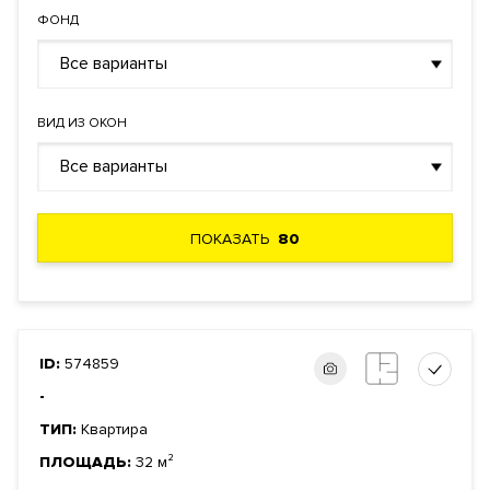
ЗАЯВКА НА ЮРИДИЧЕСКУЮ КОНСУЛЬТАЦИЮ
ФОНД
Форма
Инвестиционный договор
правообладания
Все варианты
Реализация по
Долевого участия
договору
ВИД ИЗ ОКОН
Фонд
Жилой
Все варианты
ПОКАЗАТЬ
80
ID:
574859
-
ТИП:
Квартира
ПЛОЩАДЬ:
32 м²