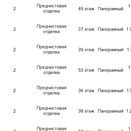
Предчистовая
1
2
49 этаж
Панорамный
отделка
Предчистовая
2
37 этаж
Панорамный
1 
очными видами во всех квартирах
отделка
)
а MR Ready (с 86 по 90 этаж)
Предчистовая
2
39 этаж
Панорамный
1
отделка
ых агентств с многолетним опытом и высокой квалификацие
Предчистовая
1
2
53 этаж
Панорамный
отделка
н освещения – iLight International (Россия), благоустройство 
и фитнеса – ERA Architects (Канада), планировочные решения
.
Предчистовая
2
36 этаж
Панорамный
1
отделка
Предчистовая
2
38 этаж
Панорамный
1 
отделка
Предчистовая
1
йон Пресненский, метро Деловой
Центр
. Адрес: 1-й Красногва