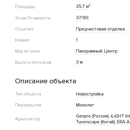
35.7 м²
Площадь
37/90
Этаж/Этажность
Отделка
Предчистовая отделка
Комнат
1
Вид из окон
Панорамный
Центр
3 м
Высота потолков
Описание объекта
Тип объекта
Новостройка
Перекрытия
Монолит
Genpro (Россия)
iLiGHT In
Архитектор
Turenscape (Китай)
ERA Ar