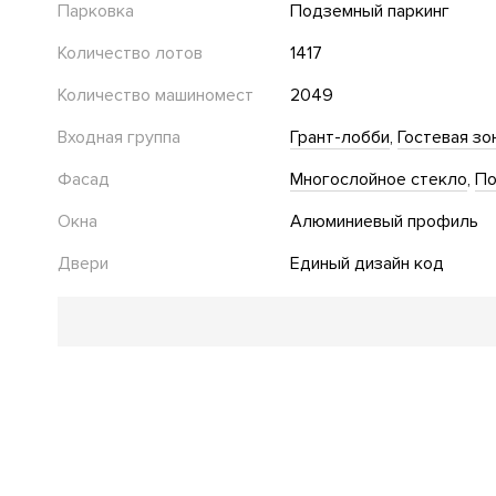
Парковка
Подземный паркинг
Количество лотов
1417
Количество машиномест
2049
Входная группа
Грант-лобби
Гостевая зо
Фасад
Многослойное стекло
По
Окна
Алюминиевый профиль
Двери
Единый дизайн код
Благоустройство
Парк
Work-out зона
"Умная" детская площадка
Подогрев дорожек в зимний период
Инфраструктура в доме