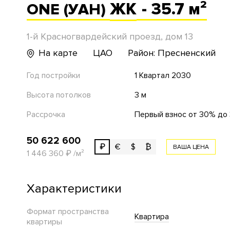
ЖК
- 35.7 м²
ONE (УАН)
1-й Красногвардейский проезд, дом 13
На карте
ЦАО
Район: Пресненский
Год постройки
1 Квартал 2030
Высота потолков
3 м
Рассрочка
Первый взнос от 30% до 3
50 622 600
₽
€
$
₿
ВАША ЦЕНА
1 446 360
₽
/м²
Характеристики
Формат пространства
Квартира
квартиры