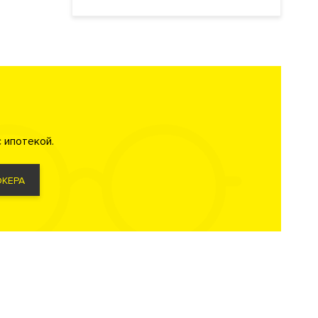
 ипотекой.
вартиры
КЕРА