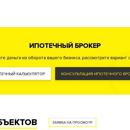
ассейн
Коворкинг
ата
ИПОТЕЧНЫЙ БРОКЕР
те деньги из оборота вашего бизнеса, рассмотрите вариант с
охрана
Консьерж служба
Видеонаблюдение
овкой с функцией распознавания номеров автомобилей
там на каждый этаж
Удаленный контроль охранных систем к
ТЕЧНЫЙ КАЛЬКУЛЯТОР
КОНСУЛЬТАЦИЯ ИПОТЕЧНОГО БРО
ая территория
ма управления жизнеобеспечения дома «Умный дом»
Фильтр очистки воды
Система увлажнения воздуха
БЪЕКТОВ
ЗАЯВКА НА ПРОСМОТР
с речевым оповещением