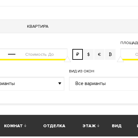
КВАРТИРА
й пункт
ПЛОЩАД
₽
$
€
₿
ВИД ИЗ ОКОН
рианты
Все варианты
ная башня De luxe. Стеклянный мост на 83 этаже Sky Bridge.
й, панорамные пентхаусы с отделкой или гранд пентхаус с
 высокими потолками. Инвестиционные цены. Для жителей св
ства и общественная лаундж гостиная с камином. Сервис выс
КОМНАТ
ОТДЕЛКА
ЭТАЖ
ВИД