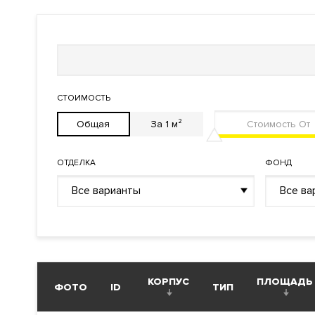
Кондиционирование
Центральное
Вентиляция
Приточно-вытяжная
Отопление
Индивидуальный теплово
Лифты
ThyssenKrupp (Германия)
СТОИМОСТЬ
Общая
За 1 м²
Описание
ОТДЕЛКА
ФОНД
ЖК One (Уан)
Все варианты
Все ва
Преимущества дома
Собственный парк Sky Garden на 85 этаже. Инновацион
Возможность купить квартиру
White box
или с отделко
завораживающими видами. Парадное входное лобби с
медицинский центр, фитнес-центр, детские простран
КОРПУС
ПЛОЩАДЬ
ФОТО
ID
ТИП
уровня - круглосуточная служба комфорта.