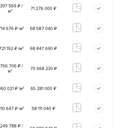
 397 569
₽
/
71 276 000
₽
м²
714 676
₽
/м²
68 587 040
₽
 721 192
₽
/м²
68 847 690
₽
й:
 766 706
₽
/
70 668 230
₽
м²
–
 – Бюро
 360 021
₽
/м²
65 281 000
₽
210 647
₽
/м²
58 111 040
₽
 249 788
₽
/
рдейский