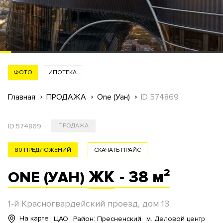
ФОТО
ИПОТЕКА
Главная
ПРОДАЖА
One (Уан)
ID 574869
ID:
574869
ПРОДАЖА
80 ПРЕДЛОЖЕНИЙ
СКАЧАТЬ ПРАЙС
ЖК
- 38 м²
ONE (УАН)
1-й Красногвардейский проезд, дом 13
На карте
ЦАО
Район: Пресненский
м. Деловой центр