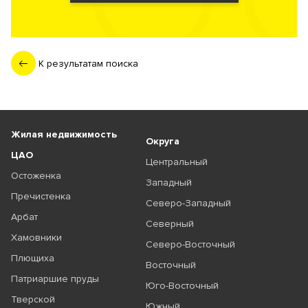
К результатам поиска
Жилая недвижимость
Округа
ЦАО
Центральный
Остоженка
Западный
Пречистенка
Северо-Западный
Арбат
Северный
Хамовники
Северо-Восточный
Плющиха
Восточный
Патриаршие пруды
Юго-Восточный
Тверской
Южный