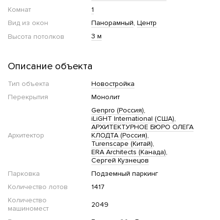
Комнат
1
Вид из окон
Панорамный
Центр
3 м
Высота потолков
Описание объекта
Тип объекта
Новостройка
Перекрытия
Монолит
Genpro (Россия)
iLiGHT International (США)
АРХИТЕКТУРНОЕ БЮРО ОЛЕГА
Архитектор
КЛОДТА (Россия)
Turenscape (Китай)
ERA Architects (Канада)
Сергей Кузнецов
Парковка
Подземный паркинг
Количество лотов
1417
Количество
2049
машиномест