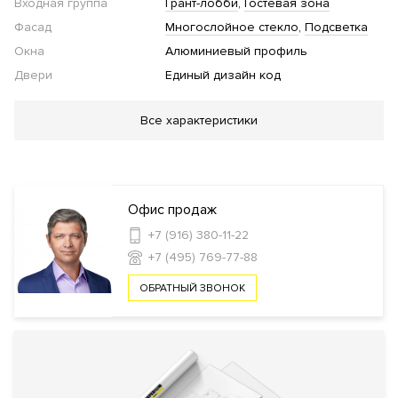
Входная группа
Грант-лобби
Гостевая зона
Фасад
Многослойное стекло
Подсветка
Окна
Алюминиевый профиль
Двери
Единый дизайн код
Благоустройство
Все характеристики
Парк
Work-out зона
"Умная" детская площадка
Подогрев
дорожек в зимний период
Инфраструктура в доме
Офис продаж
+7 (916) 380-11-22
Кинозал
Детская игровая комната
Фитнес
+7 (495) 769-77-88
клуб
Бассейн
Коворкинг
Библиотека
Лаундж
Автомойк
комната
Собственный парк 85 этаж
ОБРАТНЫЙ ЗВОНОК
Безопасность
КПП
Профессиональная охрана
Консьерж служба
Видеонаблюдение