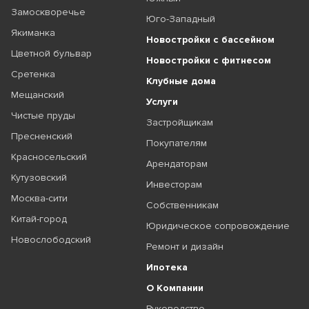
Замоскворечье
Юго-Западный
Якиманка
Новостройки с бассейном
Цветной бульвар
Новостройки с фитнесом
Сретенка
Клубные дома
Мещанский
Услуги
Чистые пруды
Застройщикам
Пресненский
Покупателям
Красносельский
Арендаторам
Кутузовский
Инвесторам
Москва-сити
Собственникам
Китай-город
Юридическое сопровождение
Новослободский
Ремонт и дизайн
Ипотека
О Компании
Руководство