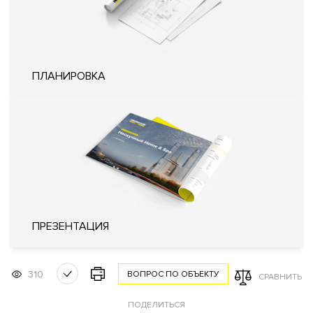
Система управления парковкой с
функцией распознавания номеров
Охрана
автомобилей
Доступ по магнитным картам на
каждый этаж
Удаленный контроль охранных
ПЛАНИРОВКА
систем квартиры
Внутренняя
Огороженная и охраняемая
территория
территория
Технические параметры
Интеллектуальная система
управления жизнеобеспечения
дома «Умный дом»
Система очистки воздуха
Инженерия
Фильтр очистки воды
ПРЕЗЕНТАЦИЯ
Система увлажнения воздуха
Пожарная сигнализация с речевым
оповещением
310
ВОПРОС ПО ОБЪЕКТУ
СРАВНИТЬ
Кондиционирование
Центральное
Вентиляция
Приточно-вытяжная
ПОДЕЛИТЬСЯ