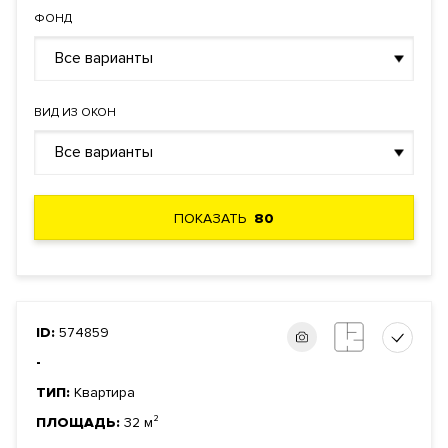
ЗАЯВКА НА ЮРИДИЧЕСКУЮ КОНСУЛЬТАЦИЮ
ФОНД
Форма
Инвестиционный договор
правообладания
Все варианты
Реализация по
Долевого участия
договору
ВИД ИЗ ОКОН
Фонд
Жилой
Все варианты
ПОКАЗАТЬ
80
ID:
574859
-
ТИП:
Квартира
ПЛОЩАДЬ:
32 м²