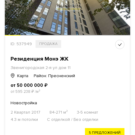
ID: 537949
ПРОДАЖА
Резиденция Монэ ЖК
Звенигородская 2-я ул дом 11
Карта
Район: Пресненский
от 50 000 000
₽
от 595 238
₽
/м²
Новостройка
2 Квартал 2017
84-271 м²
3-5 комнат
4.3 м потолки
С отделкой / Без отделки
5 ПРЕДЛОЖЕНИЙ