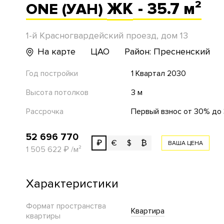
ЖК
- 35.7 м²
ONE (УАН)
1-й Красногвардейский проезд, дом 13
На карте
ЦАО
Район: Пресненский
Год постройки
1 Квартал 2030
Высота потолков
3 м
Рассрочка
Первый взнос от 30% до 3
52 696 770
₽
€
$
₿
ВАША ЦЕНА
1 505 622
₽
/м²
Характеристики
Формат пространства
Квартира
квартиры