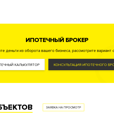
ассейн
Коворкинг
ата
ИПОТЕЧНЫЙ БРОКЕР
те деньги из оборота вашего бизнеса, рассмотрите вариант с
охрана
Консьерж служба
Видеонаблюдение
овкой с функцией распознавания номеров автомобилей
там на каждый этаж
Удаленный контроль охранных систем к
ТЕЧНЫЙ КАЛЬКУЛЯТОР
КОНСУЛЬТАЦИЯ ИПОТЕЧНОГО БРО
ая территория
ма управления жизнеобеспечения дома «Умный дом»
Фильтр очистки воды
Система увлажнения воздуха
БЪЕКТОВ
ЗАЯВКА НА ПРОСМОТР
с речевым оповещением