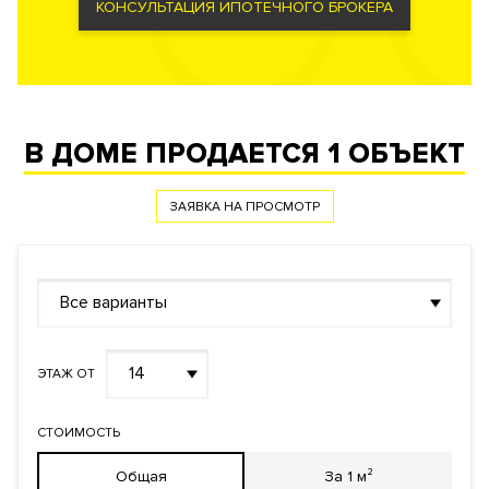
Профессиональная служба охраны. Закрытая и охраняемая
КОНСУЛЬТАЦИЯ ИПОТЕЧНОГО БРОКЕРА
территория. Система контроля и управления доступом.
Доступ во все помещения, паркинг и на территорию двора с
помощью проксимити карт. Видеонаблюдение периметра.
Система видеодомофонной связи.
В ДОМЕ ПРОДАЕТСЯ
1 ОБЪЕКТ
ЗАЯВКА НА ПРОСМОТР
Все варианты
14
ЭТАЖ ОТ
СТОИМОСТЬ
Общая
За 1 м²