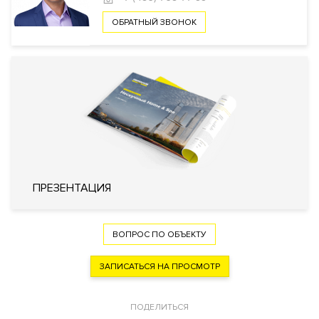
ОБРАТНЫЙ ЗВОНОК
Безопасность
КПП
Профессиональная охрана
Охрана
Консьерж служба
Видеонаблюдение
Внутренняя
Огороженная и охраняемая
территория
территория
Технические параметры
Система очистки воздуха
ПРЕЗЕНТАЦИЯ
Фильтр очистки воды
Инженерия
Система охранно-пожарной
сигнализации
Кондиционирование
Центральное
ВОПРОС ПО ОБЪЕКТУ
Вентиляция
Приточно-вытяжная
ЗАПИСАТЬСЯ НА ПРОСМОТР
Отопление
Индивидуальный тепловой пункт
Лифты
Schindler (Швейцария)
ПОДЕЛИТЬСЯ