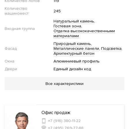
Количество лотов
119
Количество
245
машиномест
Натуральный камень
Гостевая зона
Входная группа
Отделка высококачественными
материалами
Природный камень
Фасад
Металлические панели
Подсветка
Архитектурный бетон
Окна
Алюминиевый профиль
Двери
Единый дизайн код
Благоустройство
Все характеристики
Озеленение территории
Детская площадка
Инфраструктура в доме
Офис продаж
Фитнес клуб
Салон красоты
Консьерж
+7 (916) 380-11-22
сервис
Кафе
Комната отдыха для водителей и охраны
+7 (495) 769-77-88