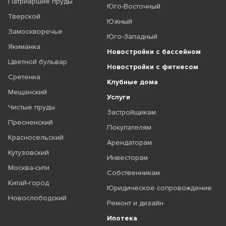
Патриаршие пруды
Юго-Восточный
Тверской
Южный
Замоскворечье
Юго-Западный
Якиманка
Новостройки с бассейном
Цветной бульвар
Новостройки с фитнесом
Сретенка
Клубные дома
Мещанский
Услуги
Чистые пруды
Застройщикам
Пресненский
Покупателям
Красносельский
Арендаторам
Кутузовский
Инвесторам
Москва-сити
Собственникам
Китай-город
Юридическое сопровождение
Новослободский
Ремонт и дизайн
Ипотека