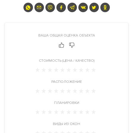
Описание
ЖК Новый Арбат 27
Преимущества дома
ВАША ОБЩАЯ ОЦЕНКА ОБЪЕКТА
Построен. Заселен. Премиальная локация. Большой выбор
планировочных решений квартир.
Панорамные окна
. На
верхних этажах есть возможность купить квартиры или
пентхаусы с террасами и панорамными видами. Фитнес-клуб.
CТОИМОСТЬ (ЦЕНА / КАЧЕСТВО)
Лобби с гостевой зоной. Приватный внутренний двор.
Круглосуточная служба консьерж-сервиса.
Рядом
набережная
.
РАСПОЛОЖЕНИЕ
Видовые характеристики
С верхних этажей и пентхаусов жилого комплекса
ПЛАНИРОВКИ
открывается панорамный вид на центр Москвы, исторический
район Арбата, Дом Правительства РФ, Кремль, Москва-Сити,
ВИДЫ ИЗ ОКОН
здание МИДа.