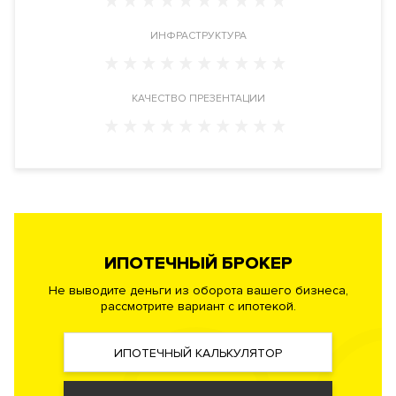
Расположение
ИНФРАСТРУКТУРА
Комплекс расположен в самом центре Москвы районе Арбат
в ЦАО, рядом с метро Смоленская. Адрес: улица Новый
Арбат дом 27.
КАЧЕСТВО ПРЕЗЕНТАЦИИ
Инфраструктура в доме
Фитнес-клуб. Приватный внутренний двор.
Детская площадка
.
Круглосуточная служба консьерж-сервиса.
Инженерия
Система “Умный дом”. Центральная система управления
домом. Центральные системы приточно-вытяжной
ИПОТЕЧНЫЙ БРОКЕР
вентиляции и кондиционирования. Фильтры очистки воздуха,
Не выводите деньги из оборота вашего бизнеса,
системы очистки воды до уровня питьевой, малошумные
рассмотрите вариант с ипотекой.
лифты. Индивидуальный тепловой пункт. Автоматическая
система пожаротушения, противопожарная сигнализация.
ИПОТЕЧНЫЙ КАЛЬКУЛЯТОР
Безопасность