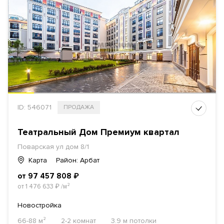
ID: 546071
ПРОДАЖА
Театральный Дом Премиум квартал
Поварская ул
дом 8/1
Карта
Район: Арбат
от 97 457 808
₽
от 1 476 633
₽
/м²
Новостройка
66-88 м²
2-2 комнат
3.9 м потолки