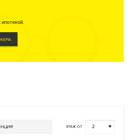
 ипотекой.
и,
ом парк
.
КЕРА
ий
2
ЕНЦИЯ
ЭТАЖ ОТ