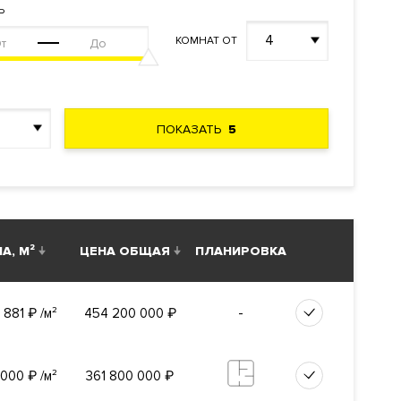
тельности
Ь
темы
4
КОМНАТ ОТ
умные
,
ПОКАЗАТЬ
5
х карт.
А, М²
ЦЕНА ОБЩАЯ
ПЛАНИРОВКА
-
 881
₽
/м²
454 200 000
₽
 000
₽
/м²
361 800 000
₽