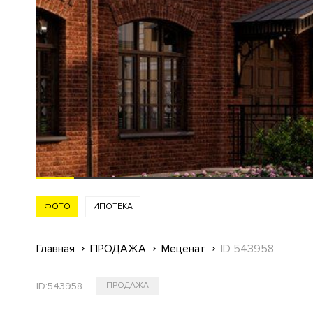
ФОТО
ИПОТЕКА
Главная
ПРОДАЖА
Меценат
ID 543958
ID:
543958
ПРОДАЖА