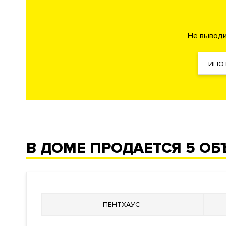
ЖК "Меценат"
Не выводи
Преимущества дома
Закрытый клубный комплекс. Премиальная локация. В
террасами и каминами, таунхаусы со своими входами, 
ИПО
Видовые характеристики
С верхних этажей комплекса открываются панорамны
Замоскворечье.
Расположение
В ДОМЕ ПРОДАЕТСЯ
5 ОБ
Жилой комплекс расположен в районе Замоскворечье 
переулок дом 8 стр. 1.
Инфраструктура в доме
Детская площадка
. Круглосуточная служба консьерж-
ПЕНТХАУС
Инженерия