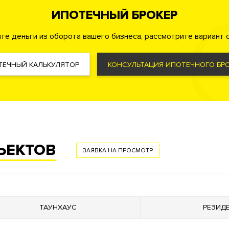
ИПОТЕЧНЫЙ БРОКЕР
те деньги из оборота вашего бизнеса, рассмотрите вариант с
озможно купить апартаменты, пентхаусы с высокими потолкам
патио, а так же отдельно стоящие статусные резиденции.
Ряд
ТЕЧНЫЙ КАЛЬКУЛЯТОР
КОНСУЛЬТАЦИЯ ИПОТЕЧНОГО БРО
е виды на
Кремль
и часть исторической застройки района
ЪЕКТОВ
в ЦАО, рядом с метро Новокузнецкая. Адрес: 2-й Кадашевск
ЗАЯВКА НА ПРОСМОТР
сервиса. Кладовки.
ТАУНХАУС
РЕЗИД