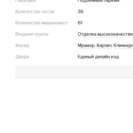
Парковка
Подземный паркинг
Количество лотов
36
Количество машиномест
61
Входная группа
Отделка высококачеств
Фасад
Мрамор
Кирпич
Клинкер
Двери
Единый дизайн код
Благоустройство
Озеленение территории
Детская площадка
Инфраструктура в доме
Кладовые комнаты
Консьерж сервис