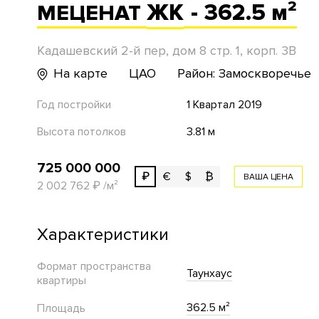
ЖК
- 362.5 м²
МЕЦЕНАТ
Кадашевский 2-й пер, дом 8 стр. 1, корп. 3В
На карте
ЦАО
Район: Замоскворечье
Год постройки
1 Квартал 2019
Высота потолков
3.81 м
725 000 000
₽
€
$
₿
ВАША ЦЕНА
2 002 762
₽
/м²
Характеристики
Формат пространства
Таунхаус
квартиры
362.5 м²
Площадь