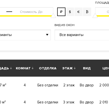
ные и высокотехнологичные системы обеспечения жизнедея
ПЛОЩАД
знеобеспечения "Умный дом". Фильтры очистки воздуха, сис
₽
$
€
₿
ема принудительной вентиляции и кондиционирования, малош
и инженерного оборудования здания. Система пожаротушения
ВИД ИЗ ОКОН
рианты
Все варианты
емая территория. Система контроля и управления доступом.
я, паркинг и на территорию двора с помощью индивидуальны
ЩАДЬ
КОМНАТ
ОТДЕЛКА
ЭТАЖ
ВИД
ЦЕН
АЦИЮ
7 м²
4
Без отделки
2 этаж
Во двор
2 000
0 м²
4
Без отделки
3 этаж
Во двор
2 010