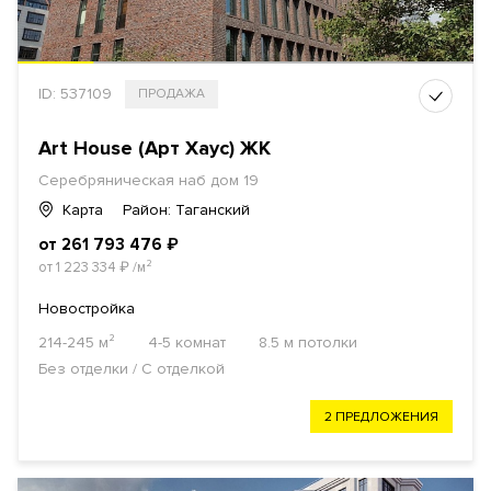
ID: 537109
ПРОДАЖА
Art House (Арт Хаус) ЖК
Серебряническая наб дом 19
Карта
Район: Таганский
от 261 793 476
₽
от 1 223 334
₽
/м²
Новостройка
214-245 м²
4-5 комнат
8.5 м потолки
Без отделки / С отделкой
2 ПРЕДЛОЖЕНИЯ