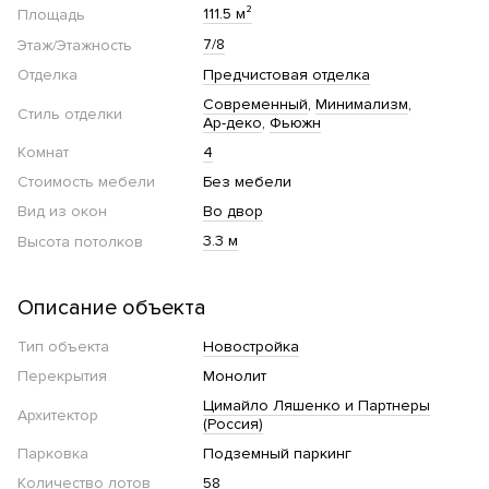
111.5 м²
Площадь
7/8
Этаж/Этажность
Отделка
Предчистовая отделка
Современный
Минимализм
Стиль отделки
Ар-деко
Фьюжн
Комнат
4
Стоимость мебели
Без мебели
Вид из окон
Во двор
3.3 м
Высота потолков
Описание объекта
Тип объекта
Новостройка
Перекрытия
Монолит
Цимайло Ляшенко и Партнеры
Архитектор
(Россия)
Парковка
Подземный паркинг
Количество лотов
58