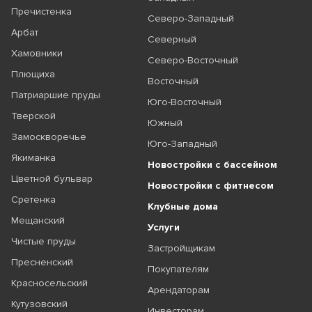
Пречистенка
Северо-Западный
Арбат
Северный
Хамовники
Северо-Восточный
Плющиха
Восточный
Патриаршие пруды
Юго-Восточный
Тверской
Южный
Замоскворечье
Юго-Западный
Якиманка
Новостройки с бассейном
Цветной бульвар
Новостройки с фитнесом
Сретенка
Клубные дома
Мещанский
Услуги
Чистые пруды
Застройщикам
Пресненский
Покупателям
Красносельский
Арендаторам
Кутузовский
Инвесторам