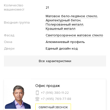
Количество
21
машиномест
Матовое бело-ледяное стекло
Архитектурный бетон
Входная группа
Полированный металл
Крашеный металл
Фасад
Светопрозрачное матовое стекло
Окна
Алюминиевый профиль
Двери
Единый дизайн код
Благоустройство
Все характеристики
Озеленение территории
Инфраструктура в доме
Офис продаж
Консьерж сервис
Ресторан
Обустроенная крыша для
+7 (916) 380-11-22
жильцов
+7 (495) 769-77-88
ОБРАТНЫЙ ЗВОНОК
Безопасность