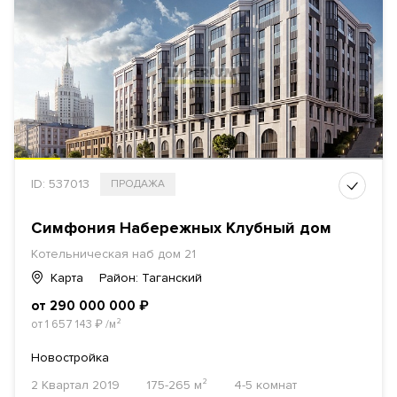
ID: 537013
ПРОДАЖА
Симфония Набережных Клубный дом
Котельническая наб
дом 21
Карта
Район: Таганский
от 290 000 000
₽
от 1 657 143
₽
/м²
Новостройка
2 Квартал 2019
175-265 м²
4-5 комнат