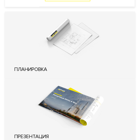
Профессиональная охрана
Охрана
Консьерж служба
Видеонаблюдение
Внутренняя
Закрытый внутренний двор
территория
Технические параметры
Система очистки воздуха
ПЛАНИРОВКА
Фильтр очистки воды
Система увлажнения воздуха
Система охранно-пожарной
Инженерия
сигнализации
Системы кондиционирования
воздуха типа VRF (Variable
Refrigerant Volume)
Кондиционирование
Центральное
Вентиляция
Приточно-вытяжная
Отопление
Индивидуальный тепловой пункт
Лифты
Современные
ПРЕЗЕНТАЦИЯ