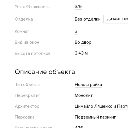
3/9
Этаж/Этажность
Отделка
Без отделки
ДИЗАЙН ПР
Комнат
3
Вид из окон
Во двор
3.43 м
Высота потолков
Описание объекта
Тип объекта
Новостройка
Перекрытия
Монолит
Архитектор
Цимайло Ляшенко и Партн
Парковка
Подземный паркинг