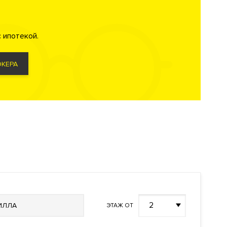
 ипотекой.
КЕРА
общения и
иво в любое
спортивная
леньких
2
ИЛЛА
ЭТАЖ ОТ