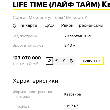
К
LIFE TIME (ЛАЙФ ТАЙМ)
Сергея Макеева ул, дом 11/9, корп. A
На карте
ЦАО
Район: Пресненский
Год постройки
2 Квартал 2026
Высота потолков
3.43 м
127 070 000
₽
€
$
₿
ВАША ЦЕНА
1 210 190
₽
/м²
Характеристики
Формат пространства
Квартира
квартиры
105.7 м²
Площадь