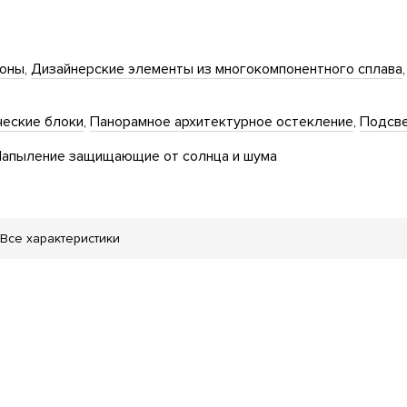
ьоны
Дизайнерские элементы из многокомпонентного сплава
еские блоки
Панорамное архитектурное остекление
Подсв
апыление защищающие от солнца и шума
Все характеристики
Двор без автомобилей
Велопарковка
Сад
етская игровая комната