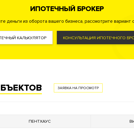
ИПОТЕЧНЫЙ БРОКЕР
те деньги из оборота вашего бизнеса, рассмотрите вариант с
й пункт
ТЕЧНЫЙ КАЛЬКУЛЯТОР
КОНСУЛЬТАЦИЯ ИПОТЕЧНОГО БРО
для жизни. На его территории есть всё для спорта, отдыха, 
ОБЪЕКТОВ
 ландшафтный двор-парк площадью 1,8 га. Он выглядит крас
ЗАЯВКА НА ПРОСМОТР
ниям с разными периодами цветения.
ыха. В нём оборудованы универсальная многофункциональная 
х активных игр и воркаут-зона по стандарту Fit Lab. Для ма
ая детская площадка по стандарту Kid’s Lab.
ПЕНТХАУС
В