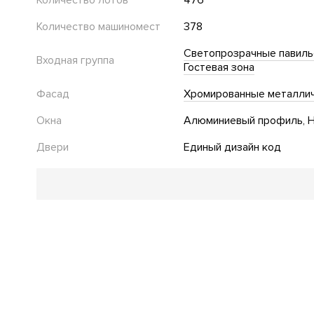
Количество лотов
476
Количество машиномест
378
Светопрозрачные павил
Входная группа
Гостевая зона
Фасад
Хромированные металлич
Окна
Алюминиевый профиль
Н
Двери
Единый дизайн код
Благоустройство
Озеленение территории
"Умная" детская площадка
Безбарьерная среда
Стеклянные двери в подъезде
Инфраструктура в доме
Школа
Фитнес клуб
Спа-салон
Салон красоты
Д