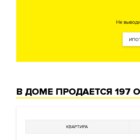
Кондиционирование
Центральное
Не выводи
Вентиляция
Приточно-вытяжная
Отопление
Индивидуальный теплово
ИПО
Лифты
Современные
Описание
Life Time — роскошный квартал, который дарит время 
В ДОМЕ ПРОДАЕТСЯ
197 
детского развития. Для резидентов создан закрытый
время года благодаря специально подобранным расте
Двор-парк разделён на зоны активного и тихого отд
площадка для футбола, баскетбола, волейбола и други
жителей на свежем воздухе предусмотрена развивающ
КВАРТИРА