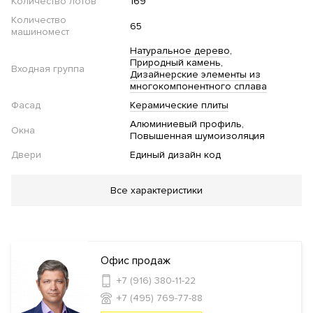
Количество лотов
169
Количество
65
машиномест
Натуральное дерево
Природный камень
Входная группа
Дизайнерские элементы из
многокомпонентного сплава
Фасад
Керамические плиты
Алюминиевый профиль
Окна
Повышенная шумоизоляция
Двери
Единый дизайн код
Благоустройство
Все характеристики
Озеленение территории
Детская площадка
Стеклянные
двери в подъезде
Велопарковка
Инфраструктура в доме
Офис продаж
+7 (916) 380-11-22
Салон красоты
Детская игровая комната
Кладовые
+7 (495) 769-77-88
комнаты
Консьерж