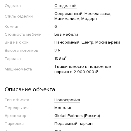
Отделка
С отделкой
Современный
Неоклассика
Стиль отделки
Минимализм
Модерн
Комнат
6
Стоимость мебели
Без мебели
Вид из окон
Панорамный
Центр
Москва-река
3 м
Высота потолков
109 м²
Терраса
1 машиноместо в подземном
Машиноместа
паркинге 2 900 000 ₽
Описание объекта
Тип объекта
Новостройка
Перекрытия
Монолит
Архитектор
Glekel Partners (Россия)
Парковка
Подземный паркинг