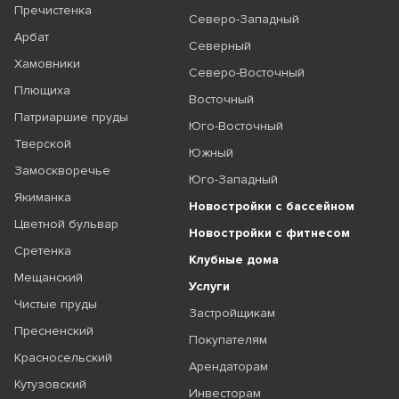
Пречистенка
Северо-Западный
Арбат
Северный
Хамовники
Северо-Восточный
Плющиха
Восточный
Патриаршие пруды
Юго-Восточный
Тверской
Южный
Замоскворечье
Юго-Западный
Якиманка
Новостройки с бассейном
Цветной бульвар
Новостройки с фитнесом
Сретенка
Клубные дома
Мещанский
Услуги
Чистые пруды
Застройщикам
Пресненский
Покупателям
Красносельский
Арендаторам
Кутузовский
Инвесторам