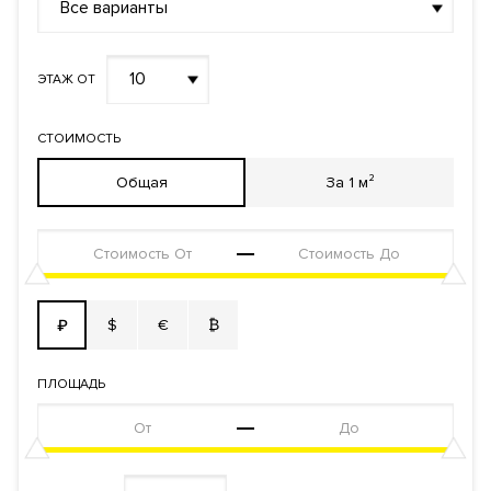
Инвестиционный договор
Все варианты
правообладания
Реализация по
Долевого участия
договору
10
ЭТАЖ ОТ
Фонд
Апартаменты
СТОИМОСТЬ
Общая
За 1 м²
$
€
₿
₽
ПЛОЩАДЬ