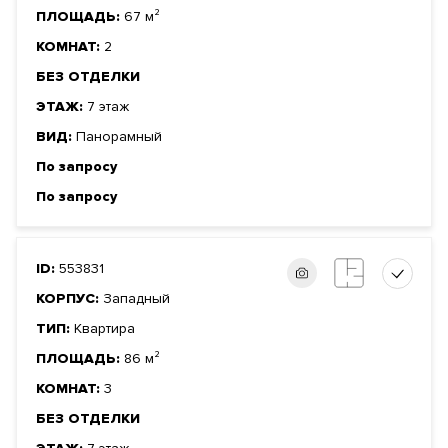
Девелопер проекта — Sminex, перфекционисты Fine
ПЛОЩАДЬ:
67 м²
Development. Компания создаёт совершенные дома:
КОМНАТ:
2
восхищающие, удобные, красивые, с наилучшим сервисом.
БЕЗ ОТДЕЛКИ
ЭТАЖ:
7 этаж
Документы
ВИД:
Панорамный
ЗАЯВКА НА ЮРИДИЧЕСКУЮ КОНСУЛЬТАЦИЮ
По запросу
Форма
Собственность
правообладания
По запросу
Реализация по
Купли-продажи
договору
Фонд
Жилой
ID:
553831
КОРПУС:
Западный
ТИП:
Квартира
ПЛОЩАДЬ:
86 м²
КОМНАТ:
3
БЕЗ ОТДЕЛКИ