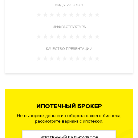
проводить время и в дождливый, и в жаркий день.
ВИДЫ ИЗ ОКОН
Масштабная премиальная инфраструктура по фирменным
стандартам Sminex создаёт бескомпромиссное качество
ИНФРАСТРУКТУРА
жизни. Только для жителей в доме предусмотрен Clubhouse.
В нём работает фитнес по стандарту Fit Lab с 25-метровым
бассейном, хот-табом, сауной и хаммамом. В отдельные
КАЧЕСТВО ПРЕЗЕНТАЦИИ
комнаты для массажа и бьюти-процедур вы можете
пригласить своего мастера.
Для маленьких жителей разных возрастов организованы
игровые пространства по стандарту Kid’s Lab. В центре двора-
парка расположена большая площадка. Здесь много мест
для прогулок, игр и исследования природы. Просторная и
продуманная детская комната наполнена зонами для
ИПОТЕЧНЫЙ БРОКЕР
развивающих игр.
Не выводите деньги из оборота вашего бизнеса,
В шикарном лобби, оформленном мрамором и
рассмотрите вариант с ипотекой.
декоративным известняком, работает консьерж. Здесь
приятно выпить кофе, подождать домочадцев, встретиться с
ИПОТЕЧНЫЙ КАЛЬКУЛЯТОР