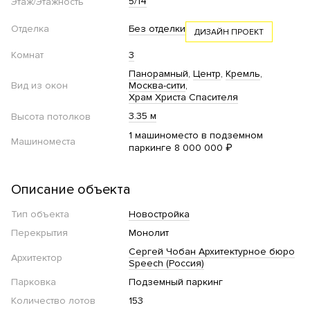
5/14
Этаж/Этажность
Отделка
Без отделки
ДИЗАЙН ПРОЕКТ
Комнат
3
Панорамный
Центр
Кремль
Вид из окон
Москва-сити
Храм Христа Спасителя
3.35 м
Высота потолков
1 машиноместо в подземном
Машиноместа
паркинге 8 000 000 ₽
Описание объекта
Тип объекта
Новостройка
Перекрытия
Монолит
Сергей Чобан Архитектурное бюро
Архитектор
Speech (Россия)
Парковка
Подземный паркинг
Количество лотов
153