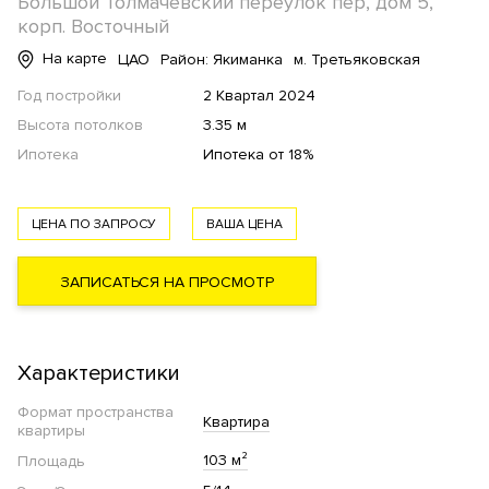
Большой Толмачёвский переулок пер, дом 5,
корп. Восточный
На карте
ЦАО
Район: Якиманка
м. Третьяковская
Год постройки
2 Квартал 2024
Высота потолков
3.35 м
Ипотека
Ипотека от 18%
ЦЕНА ПО ЗАПРОСУ
ВАША ЦЕНА
ЗАПИСАТЬСЯ НА ПРОСМОТР
Характеристики
Формат пространства
Квартира
квартиры
103 м²
Площадь