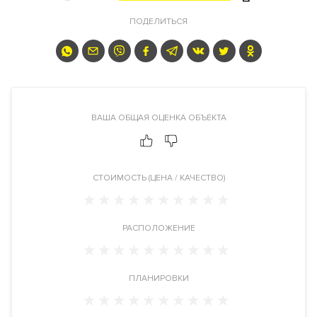
Архитектура дома с её изогнутыми плавными формами ещё
ПОДЕЛИТЬСЯ
лучше раскрывает потрясающие виды на весь исторический
центр. Большие моллированные окна, эркеры, каплевидные
балконы и террасы никого не оставляют равнодушным.
Масштабная территория собственного двора-парка
площадью 1,4 гектара с обилием зелени и высокими
ВАША ОБЩАЯ ОЦЕНКА ОБЪЕКТА
деревьями укрывает вас от городского шума, посторонних
глаз и случайных прохожих. Корпуса построены в самом
сердце своего парка и отдалены от других домов — это
CТОИМОСТЬ (ЦЕНА / КАЧЕСТВО)
создаёт редкое для центра Москвы ощущение тихой и
приватной жизни на природе.
РАСПОЛОЖЕНИЕ
Двор-парк «Лаврушинского» самый большой в сегменте
элитного жилья в пределах Садового кольца. Здесь вы
можете погулять в тени высоких деревьев, отдохнуть у пруда
ПЛАНИРОВКИ
или заняться спортом. Двор-парк всесезонный: он
буквально заходит под дома, поэтому в нём приятно