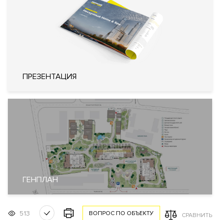
Кондиционирование
Центральное
Вентиляция
Приточно-вытяжная
Отопление
Индивидуальный тепловой пункт
Лифты
Современные
Описание
ПРЕЗЕНТАЦИЯ
«Лаврушинский» — бескомпромиссный дом с лучшими
видами на
Кремль
в глубине своего двора-парка. Это
единственный дом в столице, из большинства квартир
которого открываются прямые панорамные виды на Кремль,
храм Христа Спасителя и сталинские высотки.
«Лаврушинский» — самый высокий новый дом на Якиманке.
Он расположен в 1 км от Кремля и окружён малоэтажной
ГЕНПЛАН
застройкой, которая оставляет горизонт открытым.
Значительное расстояние между корпусами дарит жителям
ощущение простора.
513
ВОПРОС ПО ОБЪЕКТУ
СРАВНИТЬ