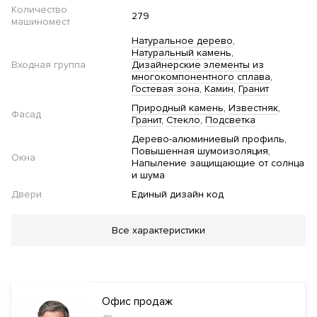
Количество
279
машиномест
Натуральное дерево
Натуральный камень
Входная группа
Дизайнерские элементы из
многокомпонентного сплава
Гостевая зона
Камин
Гранит
Природный камень
Известняк
Фасад
Гранит
Стекло
Подсветка
Дерево-алюминиевый профиль
Повышенная шумоизоляция
Окна
Напыление защищающие от солнца
и шума
Двери
Единый дизайн код
Благоустройство
Все характеристики
Озеленение территории
"Умная" детская
площадка
Спортивная площадка
Приватный двор
Парк
Инфраструктура в доме
Офис продаж