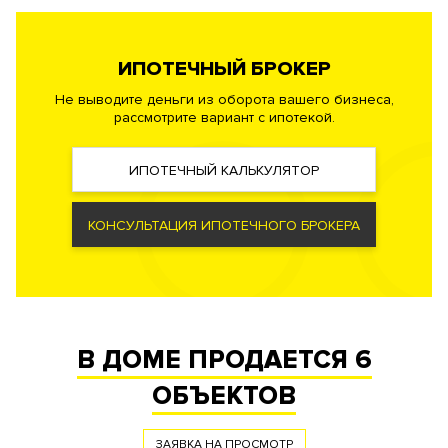
Самые современные и высокотехнологичные системы
обеспечения жизнедеятельности комплекса. Фильтры
ИПОТЕЧНЫЙ БРОКЕР
очистки воздуха, системы очистки воды до уровня питьевой,
центральная система принудительной вентиляции и
Не выводите деньги из оборота вашего бизнеса,
рассмотрите вариант с ипотекой.
кондиционирования, малошумные лифты.
Автоматизированная система управления зданием.
Автоматическая система пожаротушения, противопожарная
ИПОТЕЧНЫЙ КАЛЬКУЛЯТОР
сигнализация.
КОНСУЛЬТАЦИЯ ИПОТЕЧНОГО БРОКЕРА
Безопасность
Профессиональная служба охраны. Закрытая и охраняемая
территория. Доступ по индивидуальным картам.
Видеонаблюдение периметра.
В ДОМЕ ПРОДАЕТСЯ
6
Документы
ОБЪЕКТОВ
ЗАЯВКА НА ЮРИДИЧЕСКУЮ КОНСУЛЬТАЦИЮ
Форма
Инвестиционный договор
правообладания
ЗАЯВКА НА ПРОСМОТР