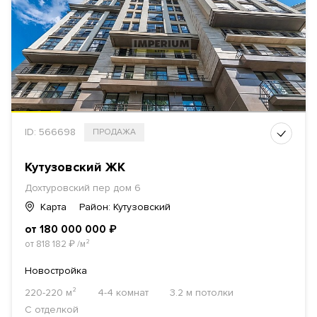
ID: 566698
ПРОДАЖА
Кутузовский ЖК
Дохтуровский пер дом 6
Карта
Район: Кутузовский
от 180 000 000
₽
от 818 182
₽
/м²
Новостройка
220-220 м²
4-4 комнат
3.2 м потолки
С отделкой