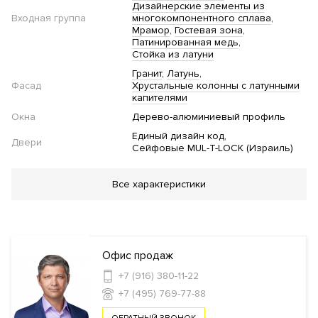
Дизайнерские элементы из
Входная группа
многокомпонентного сплава
Мрамор
Гостевая зона
Патинированная медь
Стойка из латуни
Гранит
Латунь
Фасад
Хрустальные колонны с латунными
капителями
Окна
Дерево-алюминиевый профиль
Единый дизайн код
Двери
Сейфовые MUL-T-LOCK (Израиль)
Благоустройство
Все характеристики
Озеленение территории
Детская площадка
Подогрев
пешеходной зоны
Сад
Инфраструктура в доме
Офис продаж
+7 (916) 380-11-22
Кладовые комнаты
Консьерж сервис
Зарядные станции
+7 (495) 769-77-88
для электромобилей