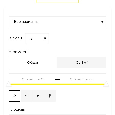
Реализация по
Долевого участия
договору
Фонд
Жилой
Все варианты
2
ЭТАЖ ОТ
СТОИМОСТЬ
Общая
За 1 м²
$
€
₿
₽
ПЛОЩАДЬ