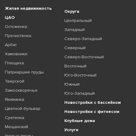
Жилая недвижимость
Округа
ЦАО
Центральный
Остоженка
Западный
Пречистенка
Северо-Западный
Арбат
Северный
Хамовники
Северо-Восточный
Плющиха
Восточный
Патриаршие пруды
Юго-Восточный
Тверской
Южный
Замоскворечье
Юго-Западный
Якиманка
Новостройки с бассейном
Цветной бульвар
Новостройки с фитнесом
Сретенка
Клубные дома
Мещанский
Услуги
Чистые пруды