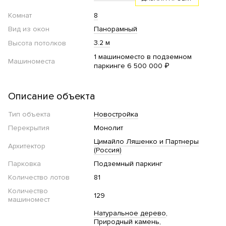
Комнат
8
Вид из окон
Панорамный
3.2 м
Высота потолков
1 машиноместо в подземном
Машиноместа
паркинге 6 500 000 ₽
Описание объекта
Тип объекта
Новостройка
Перекрытия
Монолит
Цимайло Ляшенко и Партнеры
Архитектор
(Россия)
Парковка
Подземный паркинг
Количество лотов
81
Количество
129
машиномест
Натуральное дерево
Природный камень