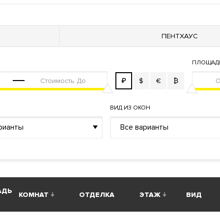
ма управления жизнеобеспечения дома «Умный дом»
Фильтр очистки воды
Система увлажнения воздуха
ПЕНТХАУС
ой сигнализации
я воздуха типа VRF (Variable Refrigerant Volume)
ПЛОЩАД
₽
$
€
₿
ВИД ИЗ ОКОН
й пункт
рианты
Все варианты
АДЬ
КОМНАТ
ОТДЕЛКА
ЭТАЖ
ВИД