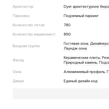
Архитектор
Dyer архитектурное бюро
Парковка
Подземный паркинг
Количество лотов
780
Количество машиномест
890
Гостевая зона
Дизайнерс
Входная группа
Лаундж-зона
Керамические плиты
Рез
Фасад
Природный камень
Подс
Окна
Алюминиевый профиль
П
Двери
Единый дизайн код
Благоустройство
Детская площадка
Двор без автомобилей
Велодо