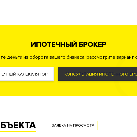
ка
ИПОТЕЧНЫЙ БРОКЕР
работы
Тренажерный зал
дованная
Открытая кухня
те деньги из оборота вашего бизнеса, рассмотрите вариант с
идео подкастов
ТЕЧНЫЙ КАЛЬКУЛЯТОР
КОНСУЛЬТАЦИЯ ИПОТЕЧНОГО БРО
охрана
Консьерж служба
Видеонаблюдение
ая территория
ОБЪЕКТА
ЗАЯВКА НА ПРОСМОТР