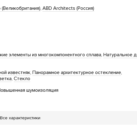
 (Великобритания)
ABD Architects (Россия)
кие элементы из многокомпонентного сплава
Натуральное 
ной известняк
Панорамное архитектурное остекление
ветка
Стекло
овышенная шумоизоляция
Все характеристики
рожки
Велопарковка