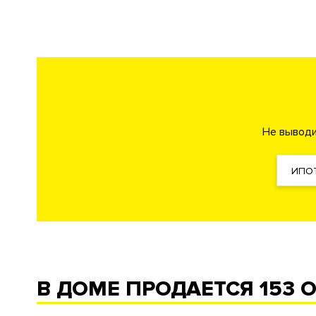
Озеленение территории
Парк
Спортивная площад
"Умная" детская площадка
Зона отдыха
Инфраструктура в доме
Детская игровая комната
Home-office
Lounge для 
Зал персональных тренировок
Chef’s kitchen обору
Не выводи
Lounge гостиная с камином
Студия записи аудио и в
Творческие студии
ИПО
Безопасность
Охрана
КПП
Профессиональная 
Внутренняя территория
Огороженная и охраняем
В ДОМЕ ПРОДАЕТСЯ
153 