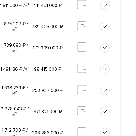
1 911 500
₽
/м²
141 451 000
₽
ортивным
 парк для
дка для
1 875 307
₽
/
189 406 000
₽
м²
1 739 090
₽
/
173 909 000
₽
а ведущих
м²
ня.
1 491 136
₽
/м²
98 415 000
₽
вой
1 638 239
₽
/
253 927 000
₽
м²
2 278 043
₽
/
371 321 000
₽
м²
1 712 700
₽
/
308 286 000
₽
м²