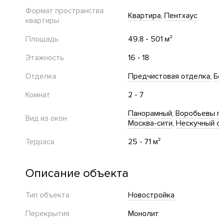
Формат пространства
Квартира
Пентхаус
квартиры
Площадь
49.8 - 501 м²
Этажность
16 - 18
Отделка
Предчистовая отделка
Б
Комнат
2 - 7
Панорамный
Воробьевы 
Вид из окон
Москва-сити
Нескучный 
Терраса
25 - 71 м²
Описание объекта
Тип объекта
Новостройка
Перекрытия
Монолит