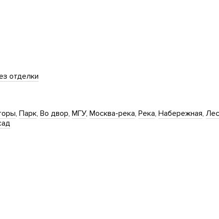
ез отделки
горы
Парк
Во двор
МГУ
Москва-река
Река
Набережная
Ле
сад