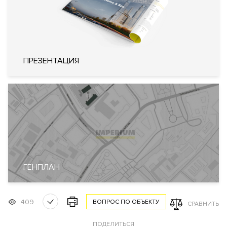
Система охранно-пожарной
сигнализации
Системы кондиционирования
Инженерия
воздуха типа VRF (Variable
Refrigerant Volume)
Бесшумная канализация
Увеличенная мощность
ПРЕЗЕНТАЦИЯ
электричества
Система обеззараживания воздуха
в общественных местах
Система увлажнение воздуха
паром
Кондиционирование
Центральное
Вентиляция
Приточно-вытяжная
Отопление
Индивидуальный тепловой пункт
Лифты
Современные
ГЕНПЛАН
Описание
409
ВОПРОС ПО ОБЪЕКТУ
СРАВНИТЬ
ЖК "Камергер"
ПОДЕЛИТЬСЯ