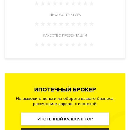
Расположение
Дом расположен в пятистах метрах от Кремля. В одном из
ИНФРАСТРУКТУРА
самых престижных мест Москвы, в окружении тихих
переулков, в ЦАО, в районе Тверской, рядом с метро
Театральная. Адрес: Камергерский переулок, дом 1.
КАЧЕСТВО ПРЕЗЕНТАЦИИ
Инфраструктура в доме
Club room – площадью 170 кв. м. Сервис высшего уровня -
круглосуточная служба комфорта. Фитнес зона для занятий
на тренажерах со SPA-зоной.
Авторский проект
ландшафта с
подсветкой и декоративным озером, деревьями и цветами.
Кладовые комнаты.
ИПОТЕЧНЫЙ БРОКЕР
Инженерия
Не выводите деньги из оборота вашего бизнеса,
Застройщик запроектировал в новостройке самые
рассмотрите вариант с ипотекой.
современные и высокотехнологичные системы
обеспечения жизнедеятельности комплекса. Фильтры
ИПОТЕЧНЫЙ КАЛЬКУЛЯТОР
грубой и тонкой очистки воздуха, системы очистки воды до
уровня питьевой, индивидуальные системы вентиляции и