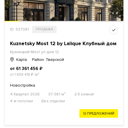
ID: 537081
ПРОДАЖА
Kuznetsky Most 12 by Lalique Клубный дом
Кузнецкий Мост ул дом 12
Карта
Район: Тверской
от 61 361 456
₽
от 1 658 418
₽
/м²
Новостройка
4 Квартал 2026
37-361 м²
2-5 комнат
4 м потолки
Без отделки
12 ПРЕДЛОЖЕНИЙ