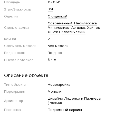
112.6 м²
Площадь
3/4
Этаж/Этажность
Отделка
С отделкой
Современный
Неоклассика
Стиль отделки
Минимализм
Ар-деко
Хай-тек
Фьюжн
Классический
Комнат
2
Стоимость мебели
Без мебели
Вид из окон
Во двор
3.4 м
Высота потолков
Описание объекта
Тип объекта
Новостройка
Перекрытия
Монолит
Цимайло Ляшенко и Партнеры
Архитектор
(Россия)
Парковка
Подземный паркинг