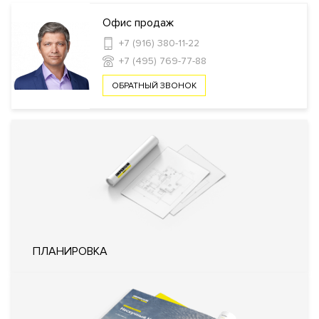
Инфраструктура в доме
Офис продаж
Фитнес клуб
Автомойка
Зарядные станции для
+7 (916) 380-11-22
электромобилей
Комната отдыха для водителей и
+7 (495) 769-77-88
охраны
Кладовые комнаты
Спа-салон
ОБРАТНЫЙ ЗВОНОК
Безопасность
Профессиональная охрана
Охрана
Консьерж служба
Видеонаблюдение
Внутренняя
Закрытый внутренний двор
территория
Технические параметры
ПЛАНИРОВКА
Интеллектуальная система
управления жизнеобеспечения
дома «Умный дом»
Система очистки воздуха TION
Фильтр очистки воды
Система увлажнения воздуха