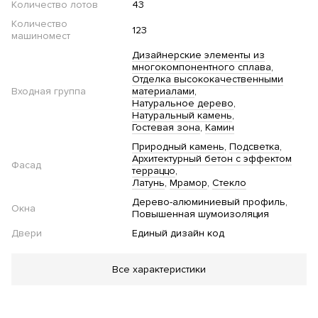
Количество лотов
43
Количество
123
машиномест
Дизайнерские элементы из
многокомпонентного сплава
Отделка высококачественными
Входная группа
материалами
Натуральное дерево
Натуральный камень
Гостевая зона
Камин
Природный камень
Подсветка
Архитектурный бетон с эффектом
Фасад
терраццо
Латунь
Мрамор
Стекло
Дерево-алюминиевый профиль
Окна
Повышенная шумоизоляция
Двери
Единый дизайн код
Благоустройство
Все характеристики
Двор без автомобилей
Приватный двор