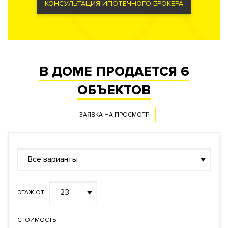
КОНСУЛЬТАЦИЯ ИПОТЕЧНОГО БРОКЕРА
обеспечения жизнедеятельности комплекса. Фильтры
грубой и тонкой очистки воздуха, системы очистки воды,
вентиляции и кондиционирования, лифты KONE,
круглосуточная служба консьерж-сервис.
Охранная, противопожарная, системы контроля за
состоянием инженерного оборудования, пожарные лифты.
В ДОМЕ ПРОДАЕТСЯ
6
ОБЪЕКТОВ
Безопасность
Профессиональная служба охраны. Закрытая и охраняемая
территория. Доступ по индивидуальным картам.
ЗАЯВКА НА ПРОСМОТР
Видеонаблюдение периметра.
Все варианты
Документы
ЗАЯВКА НА ЮРИДИЧЕСКУЮ КОНСУЛЬТАЦИЮ
23
ЭТАЖ ОТ
Форма
Собственность
правообладания
Реализация по
СТОИМОСТЬ
Купли-продажи