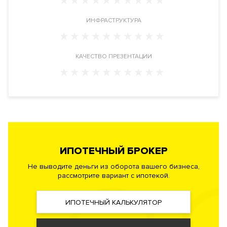
Видовые характеристики
Практически из всех апартаментов открывается панорамный
ИНФРАСТРУКТУРА
вид на центр Москвы, Воробьевы Горы, МГУ, набережную
Москва-реки,
Парк
Победы.
КАЧЕСТВО ПРЕЗЕНТАЦИИ
Расположение
Жилой комплекс расположен в деловом районе Москва-
Сити в ЦАО, рядом с метро Выставочная и Деловой Центр,
по адресу: набережная Пресненская дом 8.
Инфраструктура в доме
Торговая галерея,
фитнес-центр
с бассейном, рестораны,
кинотеатр, кафе, банк, химчистка, кондитерская, детская
ИПОТЕЧНЫЙ БРОКЕР
игровая комната, супермаркет, офисный кабинет для
Не выводите деньги из оборота вашего бизнеса,
жильцов.
рассмотрите вариант с ипотекой.
Инженерия
ИПОТЕЧНЫЙ КАЛЬКУЛЯТОР
Система рекуперации (возвращения) тепла. Система «Умный
дом». Самые современные и высокотехнологичные системы