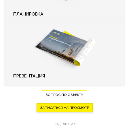
Отсутствует
территория
ПЛАНИРОВКА
Технические параметры
Интеллектуальная система
управления жизнеобеспечения
дома «Умный дом»
Инженерия
Система очистки воздуха
Фильтр очистки воды
Пожарная сигнализация с речевым
оповещением
Кондиционирование
Центральное
ПРЕЗЕНТАЦИЯ
Вентиляция
Приточно-вытяжная
Отопление
Индивидуальный тепловой пункт
Лифты
KONE (Финляндия)
ВОПРОС ПО ОБЪЕКТУ
Описание
ЗАПИСАТЬСЯ НА ПРОСМОТР
Апартамент в башне "Москва" многофункционального
ПОДЕЛИТЬСЯ
комплекса "Город столиц". Видовой апартамент под офис или