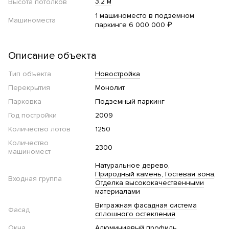
3.2 м
Высота потолков
1 машиноместо в подземном
Машиноместа
паркинге 6 000 000 ₽
Описание объекта
Тип объекта
Новостройка
Перекрытия
Монолит
Парковка
Подземный паркинг
Год постройки
2009
Количество лотов
1250
Количество
2300
машиномест
Натуральное дерево
Природный камень
Гостевая зона
Входная группа
Отделка высококачественными
материалами
Витражная фасадная система
Фасад
сплошного остекления
Окна
Алюминиевый профиль