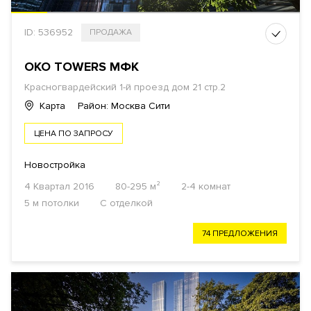
ID: 536952
ПРОДАЖА
OKO TOWERS МФК
Красногвардейский 1-й проезд дом 21 стр.2
Карта
Район: Москва Сити
ЦЕНА ПО ЗАПРОСУ
Новостройка
4 Квартал 2016
80-295 м²
2-4 комнат
5 м потолки
С отделкой
74 ПРЕДЛОЖЕНИЯ