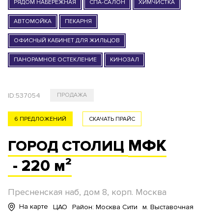
РЯДОМ НАБЕРЕЖНАЯ
СПА-САЛОН
ХИМЧИСТКА
АВТОМОЙКА
ПЕКАРНЯ
ОФИСНЫЙ КАБИНЕТ ДЛЯ ЖИЛЬЦОВ
ПАНОРАМНОЕ ОСТЕКЛЕНИЕ
КИНОЗАЛ
ID:
537054
ПРОДАЖА
6 ПРЕДЛОЖЕНИЙ
СКАЧАТЬ ПРАЙС
МФК
ГОРОД СТОЛИЦ
- 220 м²
Пресненская наб, дом 8, корп. Москва
На карте
ЦАО
Район: Москва Сити
м. Выставочная