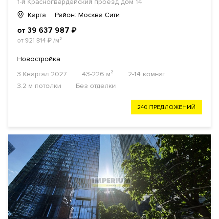
1-й Красногвардейский проезд
дом 14
Карта
Район: Москва Сити
от 39 637 987
₽
от 921 814
₽
/м²
Новостройка
3 Квартал 2027
43-226 м²
2-14 комнат
3.2 м потолки
Без отделки
240 ПРЕДЛОЖЕНИЙ