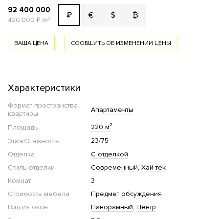
92 400 000
€
$
₿
₽
420 000
₽
/м²
ВАША ЦЕНА
СООБЩИТЬ ОБ ИЗМЕНЕНИИ ЦЕНЫ
Характеристики
Формат пространства
Апартаменты
квартиры
220 м²
Площадь
23/75
Этаж/Этажность
Отделка
С отделкой
Стиль отделки
Современный
Хай-тек
Комнат
3
Стоимость мебели
Предмет обсуждения
Вид из окон
Панорамный
Центр