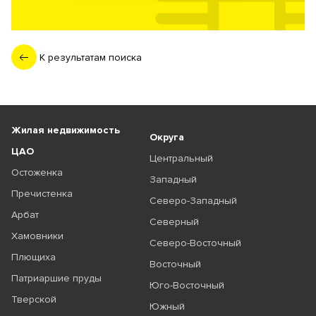
К результатам поиска
Жилая недвижимость
Округа
ЦАО
Центральный
Остоженка
Западный
Пречистенка
Северо-Западный
Арбат
Северный
Хамовники
Северо-Восточный
Плющиха
Восточный
Патриаршие пруды
Юго-Восточный
Тверской
Южный