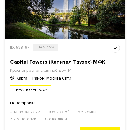
ID: 539167
ПРОДАЖА
Capital Towers (Капитал Тауэрс) МФК
Краснопресненская наб дом 14
Карта
Район: Москва Сити
ЦЕНА ПО ЗАПРОСУ
Новостройка
4 Квартал 2022
105-207 м²
3-5 комнат
3.2 м потолки
С отделкой