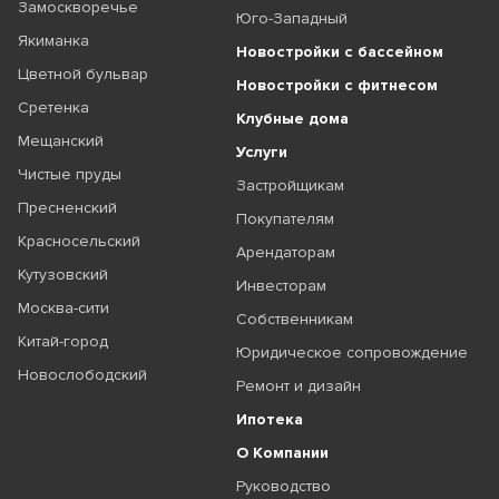
Замоскворечье
Юго-Западный
Якиманка
Новостройки с бассейном
Цветной бульвар
Новостройки с фитнесом
Сретенка
Клубные дома
Мещанский
Услуги
Чистые пруды
Застройщикам
Пресненский
Покупателям
Красносельский
Арендаторам
Кутузовский
Инвесторам
Москва-сити
Собственникам
Китай-город
Юридическое сопровождение
Новослободский
Ремонт и дизайн
Ипотека
О Компании
Руководство