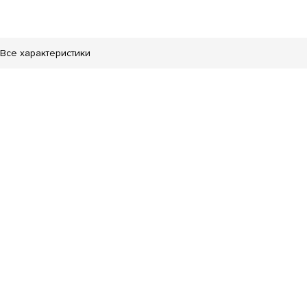
Все характеристики
збарьерная среда
Автомойка
Кафе
Лаундж
а
Консьерж служба
Видеонаблюдение