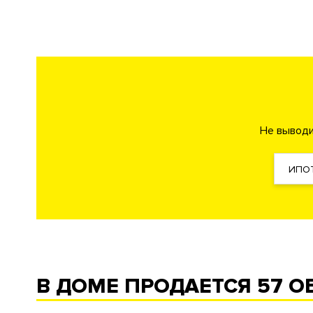
Внутренняя территория
Огороженная и охраняем
Технические параметры
Интеллектуальная систе
Инженерия
Фильтр очистки воды
Си
Системы кондиционировани
Не выводи
Кондиционирование
Центральное
ИПО
Вентиляция
Приточно-вытяжная
Отопление
Индивидуальный теплово
Лифты
Современные
Описание
В ДОМЕ ПРОДАЕТСЯ
57 О
ЖК "Glorax Aura Belorusskaya"