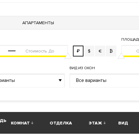
нты, двухуровневые апартаменты и пентхаусы с предчистово
АПАРТАМЕНТЫ
структура для жильцов. Фитнес-центр. Ресторан. Кафе. При
м. Круглосуточная служба консьерж-сервиса. Дизайнерские л
ПЛОЩАД
₽
$
€
₿
крываются панорамные виды на центр Москвы, Деловой центр
ВИД ИЗ ОКОН
рианты
Все варианты
ядом с метро Белорусская. Адрес: улица 1-я Ямского Поля, в
ДЬ
 двор с зоной отдыха и стеной с водопадом. Круглосуточная
КОМНАТ
ОТДЕЛКА
ЭТАЖ
ВИД
. Зарядки для электротранспорта. Келлеры для хранения ве