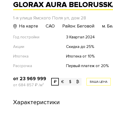
GLORAX AURA BELORUSS
1-я улица Ямского Поля ул, дом 28
На карте
САО
Район: Беговой
м. Б
Год постройки
3 Квартал 2024
Акции
Скидка до 25%
Ипотека
Ипотека от 10%
Рассрочка
Первый платеж от 20%
от 23 969 999
₽
€
$
₿
ВАША ЦЕНА
от 684 857
₽
/м²
Характеристики