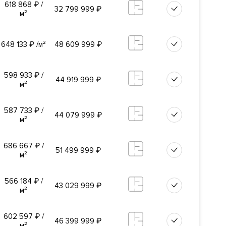
618 868
₽
/
32 799 999
₽
м²
ьтры
648 133
₽
/м²
48 609 999
₽
мный лифт:
управление
ческая
598 933
₽
/
44 919 999
₽
м²
587 733
₽
/
44 079 999
₽
м²
ъезд и
686 667
₽
/
51 499 999
₽
м²
566 184
₽
/
43 029 999
₽
м²
602 597
₽
/
46 399 999
₽
м²