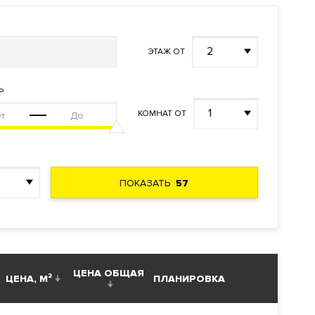
й отделкой
2
ЭТАЖ ОТ
ватный
обби с
Ь
1
КОМНАТ ОТ
 Москва-
ПОКАЗАТЬ
57
л. 28,
ЦЕНА ОБЩАЯ
 служба
ЦЕНА, М²
ПЛАНИРОВКА
щей.