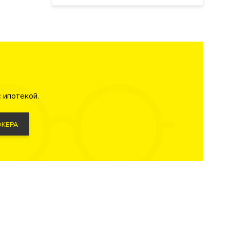
лизации
 ипотекой.
КЕРА