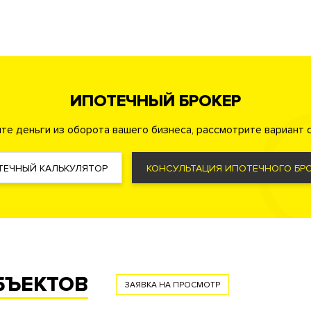
ая территория
ма управления жизнеобеспечения дома «Умный дом»
ИПОТЕЧНЫЙ БРОКЕР
стема увлажнения воздуха
Система охранно-пожарной сигна
я воздуха типа VRF (Variable Refrigerant Volume)
те деньги из оборота вашего бизнеса, рассмотрите вариант с
ТЕЧНЫЙ КАЛЬКУЛЯТОР
КОНСУЛЬТАЦИЯ ИПОТЕЧНОГО БРО
й пункт
БЪЕКТОВ
ЗАЯВКА НА ПРОСМОТР