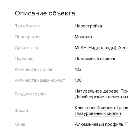
Описание объекта
Тип объекта
Новостройка
Перекрытия
Монолит
Архитектор
MLA+ (Нидерланды)
Aeda
Парковка
Подземный паркинг
Количество лотов
183
Количество машиномест
136
Натуральное дерево
При
Входная группа
Дизайнерские элементы 
Клинкерный кирпич
Гран
Фасад
Глазурованный кирпич
Окна
Алюминиевый профиль
П