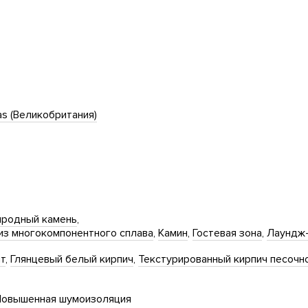
s (Великобритания)
родный камень
из многокомпонентного сплава
Камин
Гостевая зона
Лаундж
ит
Глянцевый белый кирпич
Текстурированный кирпич песочн
овышенная шумоизоляция