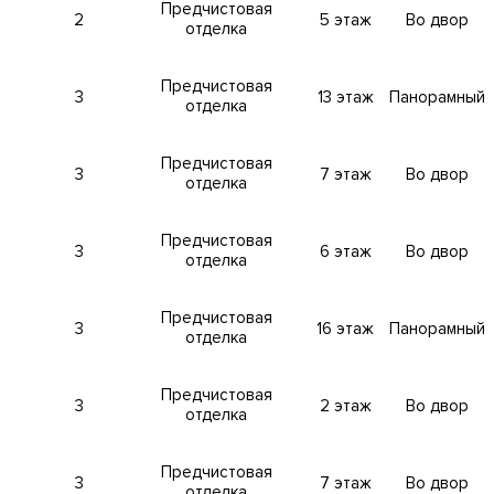
Предчистовая
2
5 этаж
Во двор
отделка
временные и высокотехнологичные системы обеспечения
ира».
Современная
беспроводная система «Умный дом». Фил
Предчистовая
3
13 этаж
Панорамный
 система принудительной вентиляции и кондиционирования. У
отделка
ожении пользователя. Учет энергопотребления, контроль и 
й территории комплекса, включая паркинг и лифты. Автомати
Предчистовая
3
7 этаж
Во двор
ия.
отделка
Предчистовая
3
6 этаж
Во двор
отделка
емая территория. Система контроля и управления доступом.
нкцией распознавания номера. Биометрический доступ в под
ной связи.
Предчистовая
3
16 этаж
Панорамный
отделка
АЦИЮ
Предчистовая
3
2 этаж
Во двор
отделка
Предчистовая
3
7 этаж
Во двор
отделка