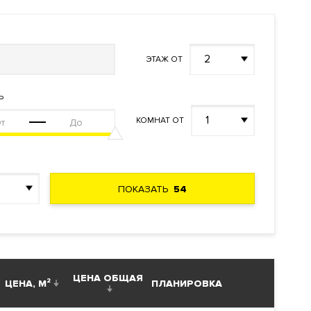
ализации
ация воды
2
ЭТАЖ ОТ
Ь
1
КОМНАТ ОТ
ПОКАЗАТЬ
54
ус с
-студия.
ЦЕНА ОБЩАЯ
ЦЕНА, М²
ПЛАНИРОВКА
а консьерж-