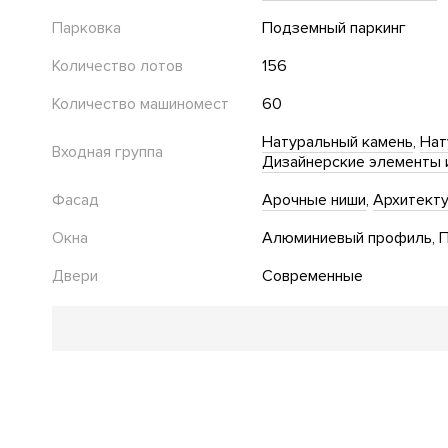
Парковка
Подземный паркинг
Количество лотов
156
Количество машиномест
60
Натуральный камень
Нат
Входная группа
Дизайнерские элементы 
Фасад
Арочные ниши
Архитект
Окна
Алюминиевый профиль
П
Двери
Современные
Благоустройство
Детская площадка
Спортивная площадка
Зона от
Ландшафтная подсветка
Двор без автомобилей
Оз
Приватный двор