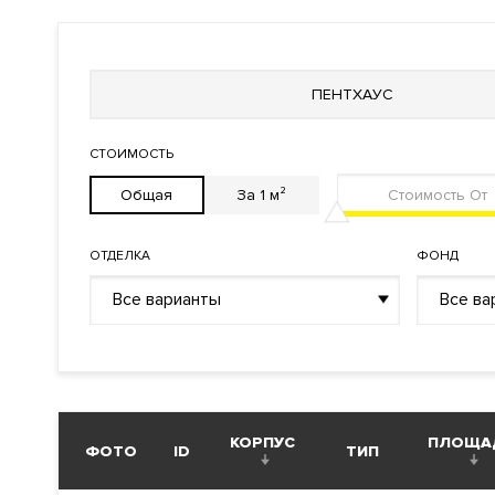
Инженерия
Система очистки воздуха
Системы кондиционировани
Кондиционирование
Центральное
ПЕНТХАУС
Вентиляция
Приточно-вытяжная
СТОИМОСТЬ
Отопление
Индивидуальный теплово
Общая
За 1 м²
Лифты
Современные
ОТДЕЛКА
ФОНД
Описание
Все варианты
Все ва
ЖК Doro Mille (Доро Милле)
Преимущества дома
Все апартаменты продаются с предчистовой премиальн
террасой, высокими потолками, каминами и панорамны
КОРПУС
ПЛОЩА
ФОТО
ID
ТИП
Библиотека. Салон красоты.
Детская площадка
.
Спор
сервиса. Приватный внутренний двор с авторским ла