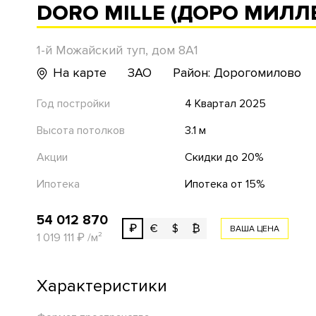
DORO MILLE (ДОРО МИЛЛ
1-й Можайский туп, дом 8А1
На карте
ЗАО
Район: Дорогомилово
Год постройки
4 Квартал 2025
Высота потолков
3.1 м
Акции
Скидки до 20%
Ипотека
Ипотека от 15%
54 012 870
₽
€
$
₿
ВАША ЦЕНА
1 019 111
₽
/м²
Характеристики