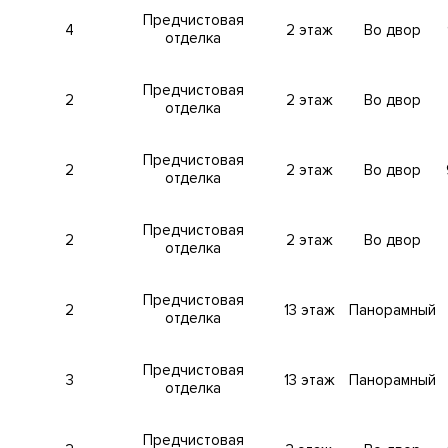
Предчистовая
4
2 этаж
Во двор
отделка
крываются панорамные виды на центр Москвы и Деловой цент
Предчистовая
2
2 этаж
Во двор
отделка
Предчистовая
авлением Станислава Асташевского. Особенностью фасада б
2
2 этаж
Во двор
отделка
ы итальянского неоимпериализма и испанского неомодерна. В
пентхаусов. Площади квартир начинаются от 30 и до 215 кв
Предчистовая
2
2 этаж
Во двор
отделка
Предчистовая
метро Киевская. Адрес: улица 1-й Можайский тупик, вл. 8Ас1
2
13 этаж
Панорамный
отделка
Предчистовая
удия. Библиотека. Салон красоты.
Детская площадка
.
Спорти
3
13 этаж
Панорамный
отделка
ба консьерж-сервиса. Приватный внутренний двор с авторским
ет-паркинга. Зарядки для электромобилей. Келлеры для хра
Предчистовая