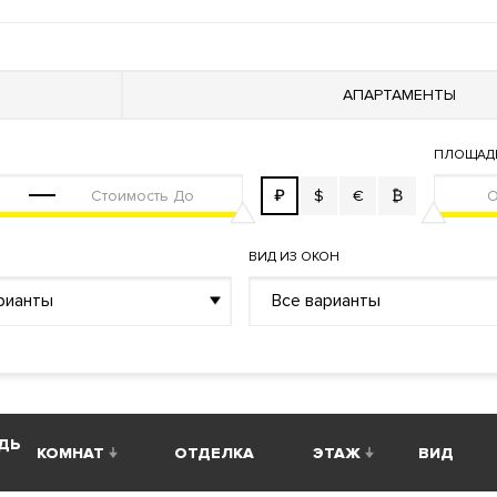
 TION
Фильтр очистки воды
Система охранно-пожарной сигн
я воздуха типа VRF (Variable Refrigerant Volume)
Минерализ
АПАРТАМЕНТЫ
ПЛОЩАД
й пункт
₽
$
€
₿
ВИД ИЗ ОКОН
рианты
Все варианты
ой отделкой. Есть возможность купить квартиру или пентха
ми видами. Ресторан с террасой. Деликатесная лавка. Фитнес
ДЬ
КОМНАТ
ОТДЕЛКА
ЭТАЖ
ВИД
тивная площадка
. Гостиная с камином. Круглосуточная служб
ндшафтом и зоной отдыха для жителей.