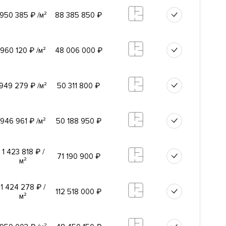
950 385
₽
/м²
88 385 850
₽
р Москва-
960 120
₽
/м²
48 006 000
₽
удут 343
949 279
₽
/м²
50 311 800
₽
сего в
адратных
946 961
₽
/м²
50 188 950
₽
1 423 818
₽
/
.
71 190 900
₽
м²
1 424 278
₽
/
вная
112 518 000
₽
м²
нения