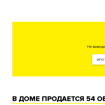
Инфраструктура в доме
Ресторан
Кафе
Фитнес клуб
Салон красоты
Биб
Консьерж сервис
Фреш-Бар
Безопасность
Не выводи
Профессиональная охран
ИПО
Система управления парк
Охрана
Технология распознавани
Доступ по магнитным кар
Внутренняя территория
Закрытый внутренний дв
Технические параметры
В ДОМЕ ПРОДАЕТСЯ
54 О
Интеллектуальная систе