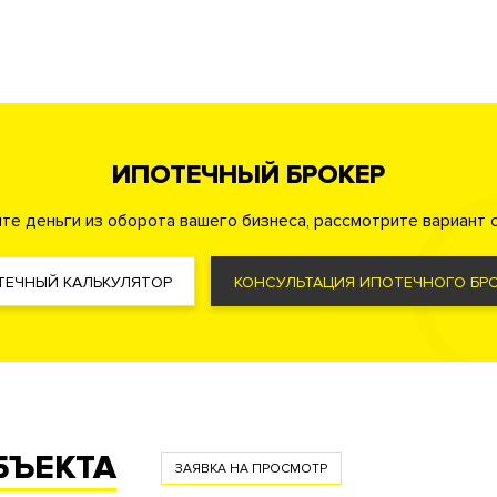
лиотека
Гастробар
ИПОТЕЧНЫЙ БРОКЕР
те деньги из оборота вашего бизнеса, рассмотрите вариант с
а
Консьерж служба
Видеонаблюдение
ТЕЧНЫЙ КАЛЬКУЛЯТОР
КОНСУЛЬТАЦИЯ ИПОТЕЧНОГО БРО
овкой с функцией распознавания номеров автомобилей
я лиц
Удаленный контроль охранных систем квартиры
там на каждый этаж
ор
БЪЕКТА
ЗАЯВКА НА ПРОСМОТР
ма управления жизнеобеспечения дома «Умный дом»