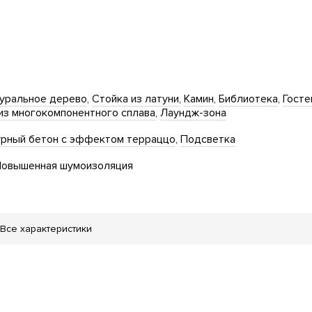
уральное дерево
Стойка из латуни
Камин
Библиотека
Госте
из многокомпонентного сплава
Лаундж-зона
урный бетон с эффектом терраццо
Подсветка
овышенная шумоизоляция
Все характеристики
дыха
еленение территории