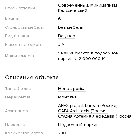
Современный
Минимализм
Стиль отделки
Классический
Комнат
6
Стоимость мебели
Без мебели
Вид из окон
Во двор
3 м
Высота потолков
1 машиноместо в подземном
Машиноместа
паркинге 2 000 000 ₽
Описание объекта
Тип объекта
Новостройка
Перекрытия
Монолит
APEX project bureau (Россия)
Архитектор
GAFA Architects (Россия)
Студия Артемия Лебедева (Россия)
Парковка
Подземный паркинг
Количество лотов
280