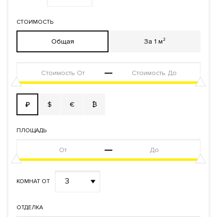
Форма
Инвестиционный договор
правообладания
СТОИМОСТЬ
Реализация по
Долевого участия
договору
Общая
За 1 м²
Фонд
Апартаменты
$
€
₿
₽
ПЛОЩАДЬ
3
КОМНАТ ОТ
ОТДЕЛКА