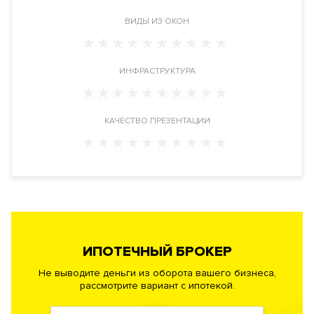
ВИДЫ ИЗ ОКОН
Видовые характеристики
С верхних этажей и пентхаусов жилого комплекса
открывается панорамный вид на центр Москвы и Москва-
ИНФРАСТРУКТУРА
реку и часть исторической застройки района Якиманка.
Расположение
КАЧЕСТВО ПРЕЗЕНТАЦИИ
Жилой комплекс расположен на границе района Якиманка и
Донского района в ЮАО, рядом с метро Тульская. Адрес:
переулок Духовской дом 17А.
Инфраструктура в доме
Кафе. Салон красоты. Магазины.
Химчистка
. Кладовые
комнаты. Круглосуточная служба консьерж-сервиса. Зарядка
для электрокаров.
ИПОТЕЧНЫЙ БРОКЕР
Не выводите деньги из оборота вашего бизнеса,
Инженерия
рассмотрите вариант с ипотекой.
Застройщик воплотил в новостройке самые современные и