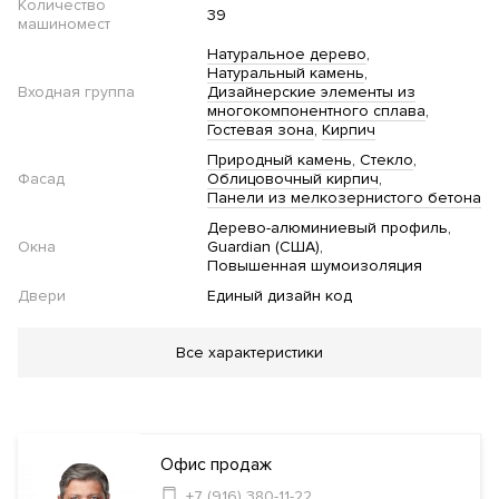
Количество
39
машиномест
Натуральное дерево
Натуральный камень
Входная группа
Дизайнерские элементы из
многокомпонентного сплава
Гостевая зона
Кирпич
Природный камень
Стекло
Фасад
Облицовочный кирпич
Панели из мелкозернистого бетона
Дерево-алюминиевый профиль
Окна
Guardian (США)
Повышенная шумоизоляция
Двери
Единый дизайн код
Благоустройство
Все характеристики
Озеленение территории
Детская
площадка
Велогараж
Электростанции для заряда авто
Инфраструктура в доме
Офис продаж
+7 (916) 380-11-22