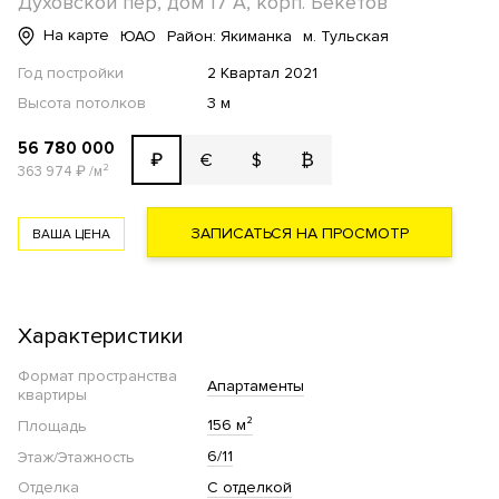
Духовской пер, дом 17 А, корп. Бекетов
На карте
ЮАО
Район: Якиманка
м. Тульская
Год постройки
2 Квартал 2021
Высота потолков
3 м
56 780 000
€
$
₿
₽
363 974
₽
/м²
ЗАПИСАТЬСЯ НА ПРОСМОТР
ВАША ЦЕНА
Характеристики
Формат пространства
Апартаменты
квартиры
156 м²
Площадь
6/11
Этаж/Этажность
Отделка
С отделкой