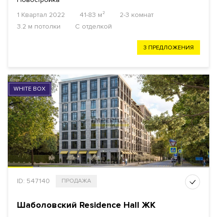
1 Квартал 2022
41-83 м²
2-3 комнат
3.2 м потолки
С отделкой
3 ПРЕДЛОЖЕНИЯ
WHITE BOX
ID: 547140
ПРОДАЖА
Шаболовский Residence Hall ЖК