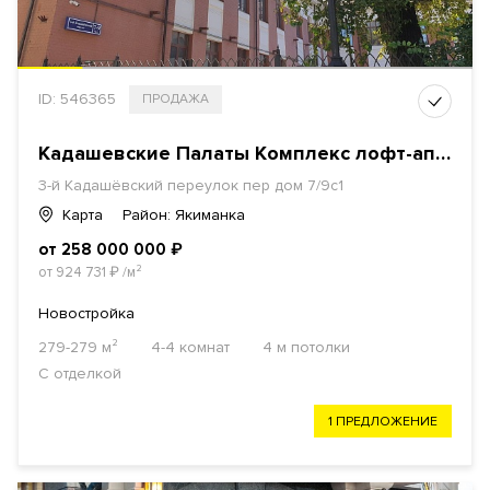
ID: 546365
ПРОДАЖА
Кадашевские Палаты Комплекс лофт-апартаметов
3-й Кадашёвский переулок пер дом 7/9с1
Карта
Район: Якиманка
от 258 000 000
₽
от 924 731
₽
/м²
Новостройка
279-279 м²
4-4 комнат
4 м потолки
С отделкой
1 ПРЕДЛОЖЕНИЕ