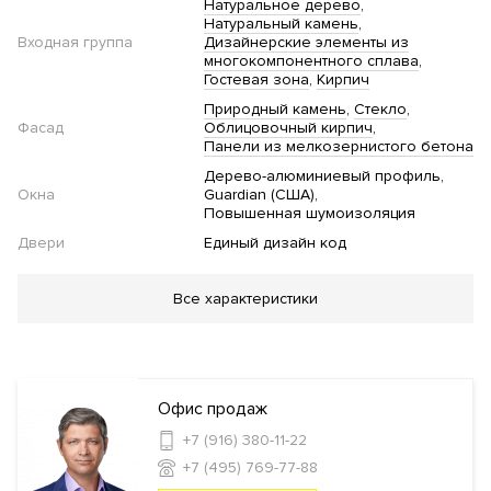
Натуральное дерево
Натуральный камень
Входная группа
Дизайнерские элементы из
многокомпонентного сплава
Гостевая зона
Кирпич
Природный камень
Стекло
Фасад
Облицовочный кирпич
Панели из мелкозернистого бетона
Дерево-алюминиевый профиль
Окна
Guardian (США)
Повышенная шумоизоляция
Двери
Единый дизайн код
Благоустройство
Все характеристики
Озеленение территории
Детская
площадка
Велогараж
Электростанции для заряда авто
Инфраструктура в доме
Офис продаж
+7 (916) 380-11-22
Салон красоты
Консьерж
+7 (495) 769-77-88
сервис
Химчистка
Кафе
Помывочные для домашних