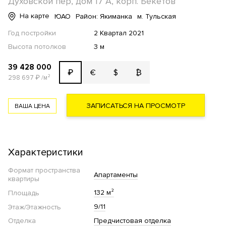
Духовской пер, дом 17 А, корп. Бекетов
На карте
ЮАО
Район: Якиманка
м. Тульская
Год постройки
2 Квартал 2021
Высота потолков
3 м
39 428 000
€
$
₿
₽
298 697
₽
/м²
ЗАПИСАТЬСЯ НА ПРОСМОТР
ВАША ЦЕНА
Характеристики
Формат пространства
Апартаменты
квартиры
132 м²
Площадь
9/11
Этаж/Этажность
Отделка
Предчистовая отделка