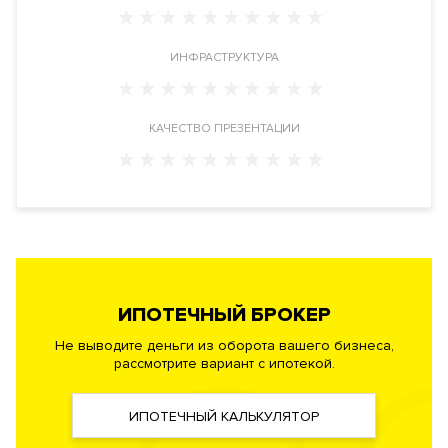
С верхних этажей и пентхаусов жилого комплекса
открывается панорамный вид на центр Москвы и Москва-
ИНФРАСТРУКТУРА
реку и часть исторической застройки района Якиманка.
Расположение
КАЧЕСТВО ПРЕЗЕНТАЦИИ
Жилой комплекс расположен на границе района Якиманка и
Донского района в ЮАО, рядом с метро Тульская. Адрес:
переулок Духовской дом 17А.
Инфраструктура в доме
Кафе. Салон красоты. Магазины.
Химчистка
. Кладовые
комнаты. Круглосуточная служба консьерж-сервиса. Зарядка
для электрокаров.
ИПОТЕЧНЫЙ БРОКЕР
Не выводите деньги из оборота вашего бизнеса,
Инженерия
рассмотрите вариант с ипотекой.
Застройщик воплотил в новостройке самые современные и
высокотехнологичные системы обеспечения
ИПОТЕЧНЫЙ КАЛЬКУЛЯТОР
жизнедеятельности комплекса. Центральная система