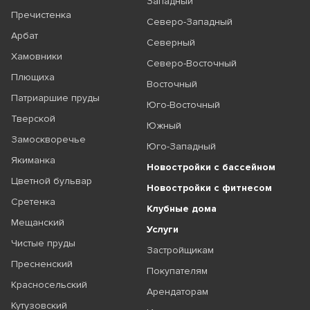
Западный
Пречистенка
Северо-Западный
Арбат
Северный
Хамовники
Северо-Восточный
Плющиха
Восточный
Патриаршие пруды
Юго-Восточный
Тверской
Южный
Замоскворечье
Юго-Западный
Якиманка
Новостройки с бассейном
Цветной бульвар
Новостройки с фитнесом
Сретенка
Клубные дома
Мещанский
Услуги
Чистые пруды
Застройщикам
Пресненский
Покупателям
Красносельский
Арендаторам
Кутузовский