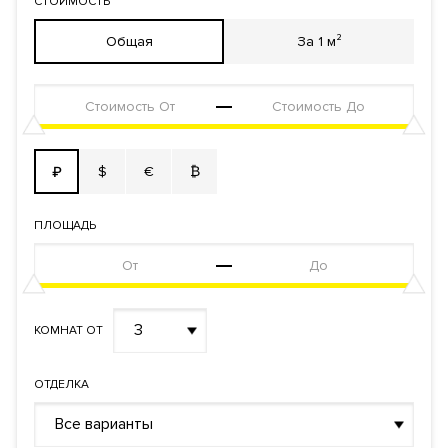
СТОИМОСТЬ
Реализация по
Долевого участия
договору
Общая
За 1 м²
Фонд
Апартаменты
$
€
₿
₽
ПЛОЩАДЬ
3
КОМНАТ ОТ
ОТДЕЛКА
Все варианты