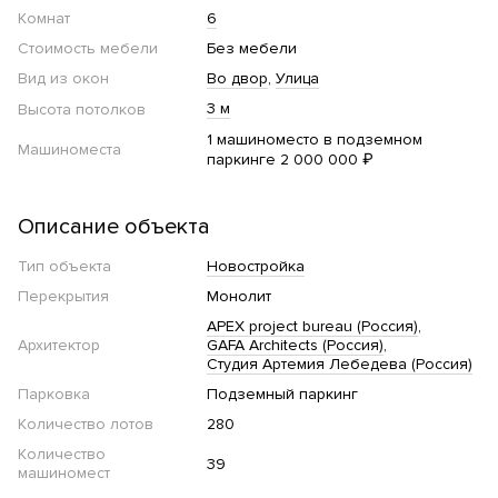
Комнат
6
Стоимость мебели
Без мебели
Вид из окон
Во двор
Улица
3 м
Высота потолков
1 машиноместо в подземном
Машиноместа
паркинге 2 000 000 ₽
Описание объекта
Тип объекта
Новостройка
Перекрытия
Монолит
APEX project bureau (Россия)
Архитектор
GAFA Architects (Россия)
Студия Артемия Лебедева (Россия)
Парковка
Подземный паркинг
Количество лотов
280
Количество
39
машиномест