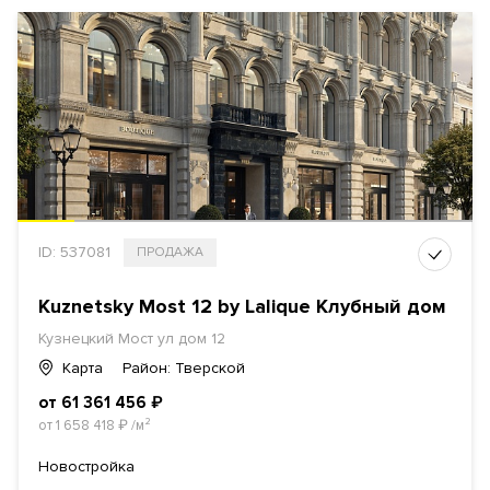
ID: 537081
ПРОДАЖА
Kuznetsky Most 12 by Lalique Клубный дом
Кузнецкий Мост ул дом 12
Карта
Район: Тверской
от 61 361 456
₽
от 1 658 418
₽
/м²
Новостройка