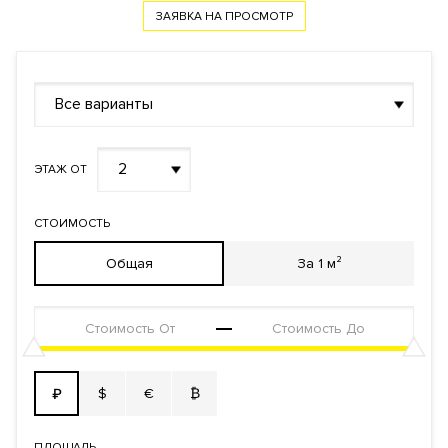
помощью индивидуальных карт. Видеонаблюдение
ЗАЯВКА НА ПРОСМОТР
периметра. Система видеодомофонной связи.
Документы
Все варианты
ЗАЯВКА НА ЮРИДИЧЕСКУЮ КОНСУЛЬТАЦИЮ
Форма
Собственность
правообладания
2
ЭТАЖ ОТ
Реализация по
Купли-продажи
договору
СТОИМОСТЬ
Фонд
Апартаменты
Общая
За 1 м²
$
€
₿
₽
ПЛОЩАДЬ