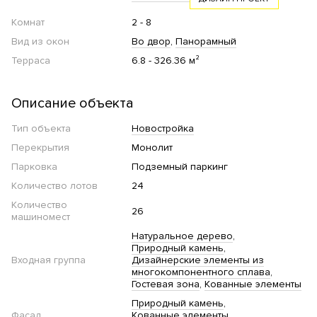
Комнат
2 - 8
Вид из окон
Во двор
Панорамный
Терраса
6.8 - 326.36 м²
Описание объекта
Тип объекта
Новостройка
Перекрытия
Монолит
Парковка
Подземный паркинг
Количество лотов
24
Количество
26
машиномест
Натуральное дерево
Природный камень
Входная группа
Дизайнерские элементы из
многокомпонентного сплава
Гостевая зона
Кованные элементы
Природный камень
Фасад
Кованные элементы