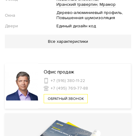
Иранский травертин
Мрамор
Дерево-алюминиевый профиль
Окна
Повышенная шумоизоляция
Двери
Единый дизайн код
Благоустройство
Все характеристики
Озеленение территории
Инфраструктура в доме
Офис продаж
Консьерж сервис
+7 (916) 380-11-22
+7 (495) 769-77-88
Безопасность
ОБРАТНЫЙ ЗВОНОК
Профессиональная охрана
Охрана
Консьерж служба
Видеонаблюдение
Внутренняя
Закрытый внутренний двор
территория