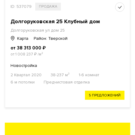
ID: 537079
ПРОДАЖА
Долгоруковская 25 Клубный дом
Долгоруковская ул дом 25
Карта
Район: Тверской
от 38 313 000
₽
от 1 008 237
₽
/м²
Новостройка
2 Квартал 2020
38-237 м²
1-6 комнат
6 м потолки
Предчистовая отделка
5 ПРЕДЛОЖЕНИЙ