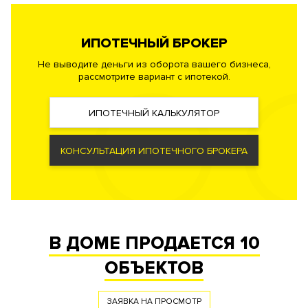
Безопасность
Профессиональная служба охраны. Закрытая и охраняемая
ИПОТЕЧНЫЙ БРОКЕР
территория. Система контроля и управления доступом.
Не выводите деньги из оборота вашего бизнеса,
Доступ во все помещения, паркинг и на территорию двора с
рассмотрите вариант с ипотекой.
помощью индивидуальных карт. Видеонаблюдение
периметра. Система видеодомофонной связи.
ИПОТЕЧНЫЙ КАЛЬКУЛЯТОР
Документы
КОНСУЛЬТАЦИЯ ИПОТЕЧНОГО БРОКЕРА
ЗАЯВКА НА ЮРИДИЧЕСКУЮ КОНСУЛЬТАЦИЮ
Форма
Собственность
правообладания
Реализация по
Купли-продажи
договору
В ДОМЕ ПРОДАЕТСЯ
10
Фонд
Апартаменты
ОБЪЕКТОВ
ЗАЯВКА НА ПРОСМОТР