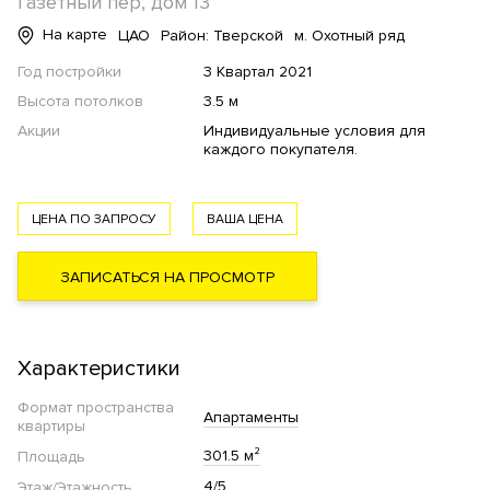
Газетный пер, дом 13
На карте
ЦАО
Район: Тверской
м. Охотный ряд
Год постройки
3 Квартал 2021
Высота потолков
3.5 м
Акции
Индивидуальные условия для
каждого покупателя.
ЦЕНА ПО ЗАПРОСУ
ВАША ЦЕНА
ЗАПИСАТЬСЯ НА ПРОСМОТР
Характеристики
Формат пространства
Апартаменты
квартиры
301.5 м²
Площадь
4/5
Этаж/Этажность