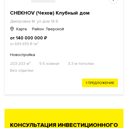
CHEKHOV (Чехов) Клубный дом
Дмитровка М. ул дом 18 Б
Карта
Район: Тверской
от 140 000 000
₽
от 689 655
₽
/м²
Новостройка
203-203 м²
5-5 комнат
3.3 м потолки
Без отделки
1 ПРЕДЛОЖЕНИЕ
КОНСУЛЬТАЦИЯ ИНВЕСТИЦИОННОГО