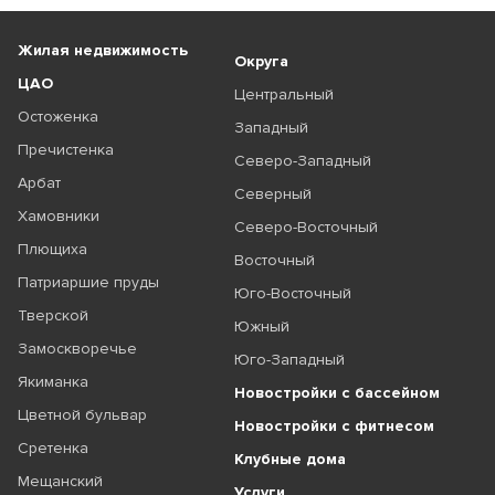
Жилая недвижимость
Округа
ЦАО
Центральный
Остоженка
Западный
Пречистенка
Северо-Западный
Арбат
Северный
Хамовники
Северо-Восточный
Плющиха
Восточный
Патриаршие пруды
Юго-Восточный
Тверской
Южный
Замоскворечье
Юго-Западный
Якиманка
Новостройки с бассейном
Цветной бульвар
Новостройки с фитнесом
Сретенка
Клубные дома
Мещанский
Услуги