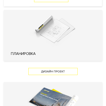
Профессиональная охрана
Охрана
Консьерж служба
Видеонаблюдение
Внутренняя
Закрытый внутренний двор
территория
Технические параметры
Интеллектуальная система
управления жизнеобеспечения
ПЛАНИРОВКА
дома «Умный дом»
Система очистки воздуха
Фильтр очистки воды
Инженерия
Система охранно-пожарной
сигнализации
ДИЗАЙН ПРОЕКТ
Системы кондиционирования
воздуха типа VRF (Variable
Refrigerant Volume)
Кондиционирование
Центральное
Вентиляция
Приточно-вытяжная
Отопление
Индивидуальный тепловой пункт