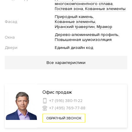
многокомпонентного сплава
Гостевая зона
Кованные элементы
Природный камень
Фасад
Кованные элементы
Иранский травертин
Мрамор
Дерево-алюминиевый профиль
Окна
Повышенная шумоизоляция
Двери
Единый дизайн код
Благоустройство
Все характеристики
Озеленение территории
Инфраструктура в доме
Офис продаж
Консьерж сервис
+7 (916) 380-11-22
+7 (495) 769-77-88
Безопасность
ОБРАТНЫЙ ЗВОНОК
Профессиональная охрана
Охрана
Консьерж служба