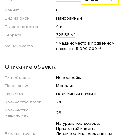
ДИЗАЙН ПРОЕКТ
Комнат
6
Вид из окон
Панорамный
4 м
Высота потолков
326.36 м²
Терраса
1 машиноместо в подземном
Машиноместа
паркинге 5 000 000 ₽
Описание объекта
Тип объекта
Новостройка
Перекрытия
Монолит
Парковка
Подземный паркинг
Количество лотов
24
Количество
26
машиномест
Натуральное дерево
Природный камень
Входная группа
Дизайнерские элементы из