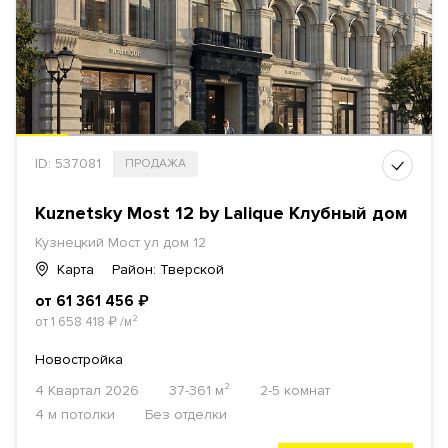
ID: 537081
ПРОДАЖА
Kuznetsky Most 12 by Lalique Клубный дом
Кузнецкий Мост ул дом 12
Карта
Район: Тверской
от 61 361 456
₽
от 1 658 418
₽
/м²
Новостройка
4 Квартал 2026
37-361 м²
2-5 комнат
4 м потолки
Без отделки