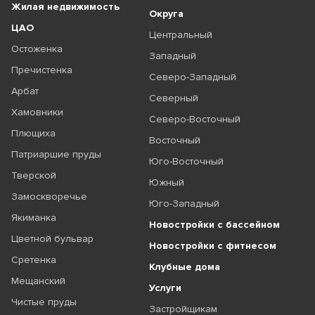
Жилая недвижимость
Округа
ЦАО
Центральный
Остоженка
Западный
Пречистенка
Северо-Западный
Арбат
Северный
Хамовники
Северо-Восточный
Плющиха
Восточный
Патриаршие пруды
Юго-Восточный
Тверской
Южный
Замоскворечье
Юго-Западный
Якиманка
Новостройки с бассейном
Цветной бульвар
Новостройки с фитнесом
Сретенка
Клубные дома
Мещанский
Услуги
Чистые пруды
Застройщикам