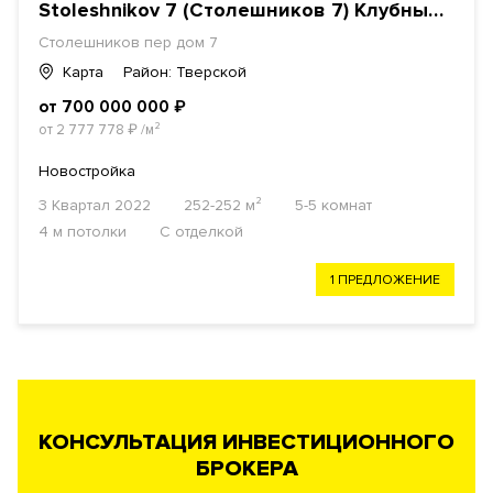
Stoleshnikov 7 (Столешников 7) Клубный дом
Столешников пер дом 7
Карта
Район: Тверской
от 700 000 000
₽
от 2 777 778
₽
/м²
Новостройка
3 Квартал 2022
252-252 м²
5-5 комнат
4 м потолки
С отделкой
1 ПРЕДЛОЖЕНИЕ
КОНСУЛЬТАЦИЯ ИНВЕСТИЦИОННОГО
БРОКЕРА