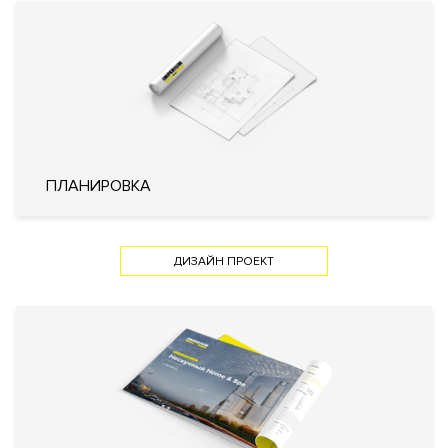
Видеонаблюдение
Внутренняя
Закрытый внутренний двор
территория
Технические параметры
Интеллектуальная система
управления жизнеобеспечения
ПЛАНИРОВКА
дома «Умный дом»
Система очистки воздуха
Фильтр очистки воды
Инженерия
Система охранно-пожарной
сигнализации
ДИЗАЙН ПРОЕКТ
Системы кондиционирования
воздуха типа VRF (Variable
Refrigerant Volume)
Кондиционирование
Центральное
Вентиляция
Приточно-вытяжная
Отопление
Индивидуальный тепловой пункт
Лифты
ThyssenKrupp (Германия)