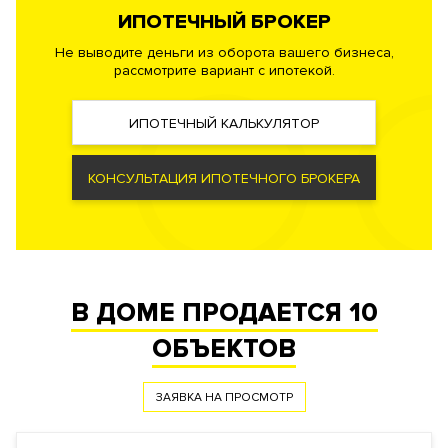
Профессиональная служба охраны. Закрытая и охраняемая
ИПОТЕЧНЫЙ БРОКЕР
территория. Система контроля и управления доступом.
Не выводите деньги из оборота вашего бизнеса,
Доступ во все помещения, паркинг и на территорию двора с
рассмотрите вариант с ипотекой.
помощью индивидуальных карт. Видеонаблюдение
периметра. Система видеодомофонной связи.
ИПОТЕЧНЫЙ КАЛЬКУЛЯТОР
Документы
КОНСУЛЬТАЦИЯ ИПОТЕЧНОГО БРОКЕРА
ЗАЯВКА НА ЮРИДИЧЕСКУЮ КОНСУЛЬТАЦИЮ
Форма
Собственность
правообладания
Реализация по
Купли-продажи
договору
В ДОМЕ ПРОДАЕТСЯ
10
Фонд
Апартаменты
ОБЪЕКТОВ
ЗАЯВКА НА ПРОСМОТР