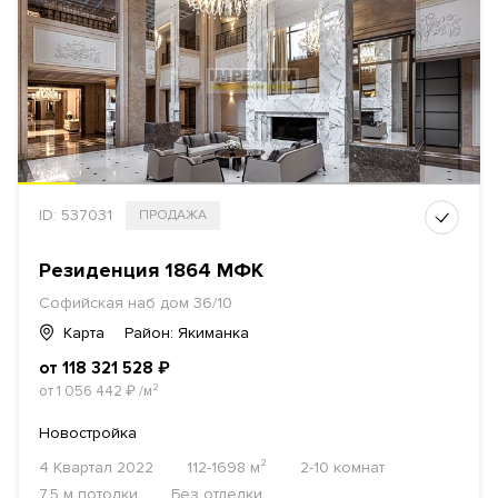
ID: 537031
ПРОДАЖА
Резиденция 1864 МФК
Софийская наб дом 36/10
Карта
Район: Якиманка
от 118 321 528
₽
от 1 056 442
₽
/м²
Новостройка
4 Квартал 2022
112-1698 м²
2-10 комнат
7.5 м потолки
Без отделки