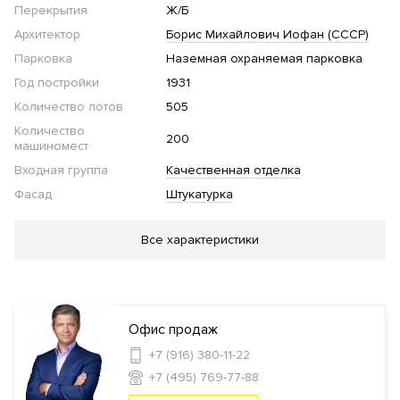
Перекрытия
Ж/Б
Архитектор
Борис Михайлович Иофан (СССР)
Парковка
Наземная охраняемая парковка
Год постройки
1931
Количество лотов
505
Количество
200
машиномест
Входная группа
Качественная отделка
Фасад
Штукатурка
Благоустройство
Все характеристики
Озеленение территории
Детская площадка
Спортивная
площадка
Инфраструктура в доме
Офис продаж
+7 (916) 380-11-22
Детский
+7 (495) 769-77-88
сад
Химчистка
Кафе
Пекарня
Супермаркет
Банк
Кино