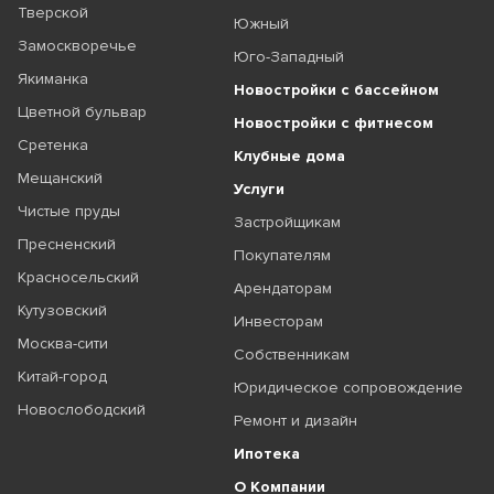
Тверской
Южный
Замоскворечье
Юго-Западный
Якиманка
Новостройки с бассейном
Цветной бульвар
Новостройки с фитнесом
Сретенка
Клубные дома
Мещанский
Услуги
Чистые пруды
Застройщикам
Пресненский
Покупателям
Красносельский
Арендаторам
Кутузовский
Инвесторам
Москва-сити
Собственникам
Китай-город
Юридическое сопровождение
Новослободский
Ремонт и дизайн
Ипотека
О Компании