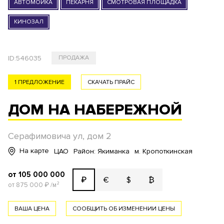
АВТОМОЙКА
ПЕКАРНЯ
СМОТРОВАЯ ПЛОЩАДКА
КИНОЗАЛ
ID:
546035
ПРОДАЖА
1 ПРЕДЛОЖЕНИЕ
СКАЧАТЬ ПРАЙС
ДОМ НА НАБЕРЕЖНОЙ
Серафимовича ул, дом 2
На карте
ЦАО
Район: Якиманка
м. Кропоткинская
от 105 000 000
€
$
₿
₽
от 875 000
₽
/м²
ВАША ЦЕНА
СООБЩИТЬ ОБ ИЗМЕНЕНИИ ЦЕНЫ