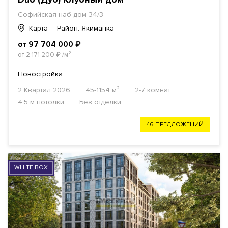
Софийская наб дом 34/3
Карта
Район: Якиманка
от 97 704 000
₽
от 2 171 200
₽
/м²
Новостройка
2 Квартал 2026
45-1154 м²
2-7 комнат
4.5 м потолки
Без отделки
46 ПРЕДЛОЖЕНИЙ
WHITE BOX