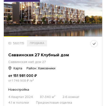
ID: 560715
ПРОДАЖА
Саввинская 27 Клубный дом
Саввинская наб дом 27
Карта
Район: Хамовники
от 151 981 000
₽
от 1 746 908
₽
/м²
Новостройка
4 Квартал 2024
87-340 м²
2-6 комнат
4.1 м потолки
Предчистовая отделка