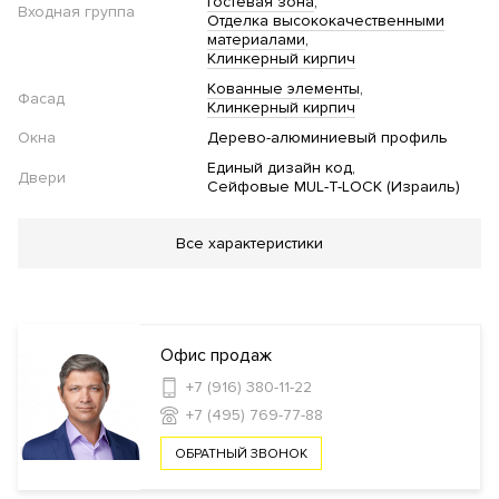
Гостевая зона
Входная группа
Отделка высококачественными
материалами
Клинкерный кирпич
Кованные элементы
Фасад
Клинкерный кирпич
Окна
Дерево-алюминиевый профиль
Единый дизайн код
Двери
Сейфовые MUL-T-LOCK (Израиль)
Благоустройство
Все характеристики
Озеленение территории
Стеклянные двери в подъезде
Инфраструктура в доме
Офис продаж
Салон красоты
Кладовые комнаты
Консьерж
+7 (916) 380-11-22
сервис
Ресторан
Кафе
+7 (495) 769-77-88
ОБРАТНЫЙ ЗВОНОК
Безопасность