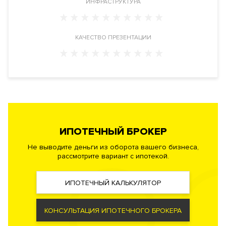
ИНФРАСТРУКТУРА
Расположение
Жилой комплекс расположен в экологически
благоприятном районе Хамовники в ЦАО, рядом с метро
КАЧЕСТВО ПРЕЗЕНТАЦИИ
Парк
Культуры, по адресу: улица Бурденко дом 3.
Инфраструктура в доме
Ресторан. Лобби с гостевой зоной. Внутренний двор сад с
ландшафтным дизайном. Круглосуточная служба консьерж-
сервиса.
Детская площадка
.
ИПОТЕЧНЫЙ БРОКЕР
Инженерия
Система “Умный дом”. Центральная система управления
Не выводите деньги из оборота вашего бизнеса,
рассмотрите вариант с ипотекой.
домом. Центральные системы приточно-вытяжной
вентиляции. Система кондиционирования VRVIII с системой
рекуперации. Фильтры очистки воздуха, системы очистки
ИПОТЕЧНЫЙ КАЛЬКУЛЯТОР
воды до уровня питьевой, малошумные лифты TissenKrupp.
Автоматическая система пожаротушения, противопожарная
КОНСУЛЬТАЦИЯ ИПОТЕЧНОГО БРОКЕРА
сигнализация.