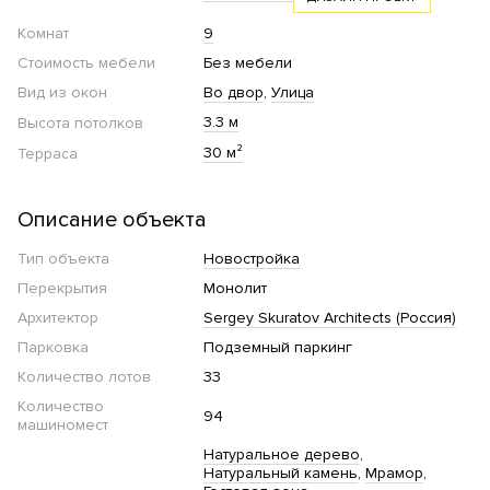
Комнат
9
Стоимость мебели
Без мебели
Вид из окон
Во двор
Улица
3.3 м
Высота потолков
30 м²
Терраса
Описание объекта
Тип объекта
Новостройка
Перекрытия
Монолит
Архитектор
Sergey Skuratov Architects (Россия)
Парковка
Подземный паркинг
Количество лотов
33
Количество
94
машиномест
Натуральное дерево
Натуральный камень
Мрамор