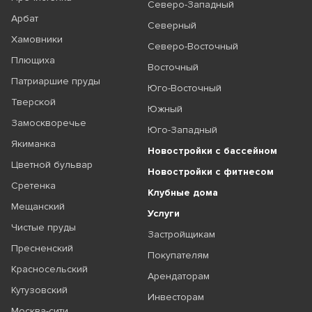
Северо-Западный
Арбат
Северный
Хамовники
Северо-Восточный
Плющиха
Восточный
Патриаршие пруды
Юго-Восточный
Тверской
Южный
Замоскворечье
Юго-Западный
Якиманка
Новостройки с бассейном
Цветной бульвар
Новостройки с фитнесом
Сретенка
Клубные дома
Мещанский
Услуги
Чистые пруды
Застройщикам
Пресненский
Покупателям
Красносельский
Арендаторам
Кутузовский
Инвесторам
Москва-сити