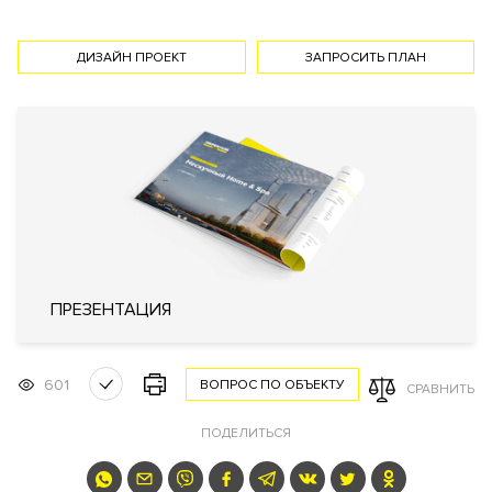
Профессиональная охрана
Охрана
Консьерж служба
Видеонаблюдение
ДИЗАЙН ПРОЕКТ
ЗАПРОСИТЬ ПЛАН
Внутренняя
Закрытый внутренний двор
территория
Технические параметры
Интеллектуальная система
управления жизнеобеспечения
дома «Умный дом»
Система очистки воздуха
Система очистки воздуха TION
Инженерия
Фильтр очистки воды
Система увлажнения воздуха
ПРЕЗЕНТАЦИЯ
Спринклерная система
пожаротушения
DAIKIN (Япония)
601
ВОПРОС ПО ОБЪЕКТУ
СРАВНИТЬ
Кондиционирование
Центральное
Вентиляция
Приточно-вытяжная
ПОДЕЛИТЬСЯ
Отопление
Индивидуальный тепловой пункт
Лифты
ThyssenKrupp (Германия)