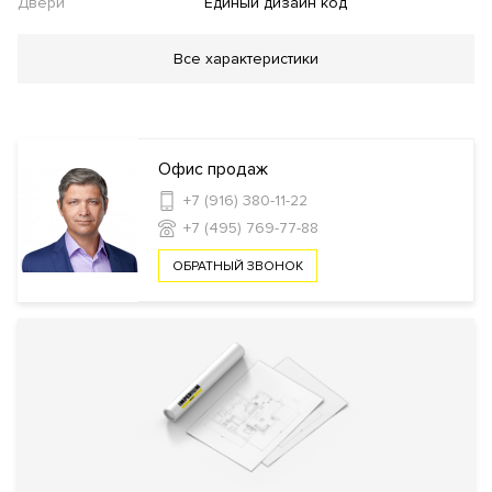
Двери
Единый дизайн код
Благоустройство
Все характеристики
Озеленение территории
Двор без автомобилей
Детская
площадка
Спортивная площадка
Футбольное
поле
Баскетбольная площадка
Велодорожки
Фонтан
Офис продаж
Инфраструктура в доме
+7 (916) 380-11-22
+7 (495) 769-77-88
Фитнес клуб
Спа-салон
Салон красоты
Детская игровая
комната
Кладовые комнаты
Консьерж
ОБРАТНЫЙ ЗВОНОК
сервис
Автомойка
Химчистка
Ресторан
Кафе
Безопасность
КПП
Профессиональная охрана
Охрана
Консьерж служба
Видеонаблюдение
Внутренняя
Огороженная и охраняемая
территория
территория