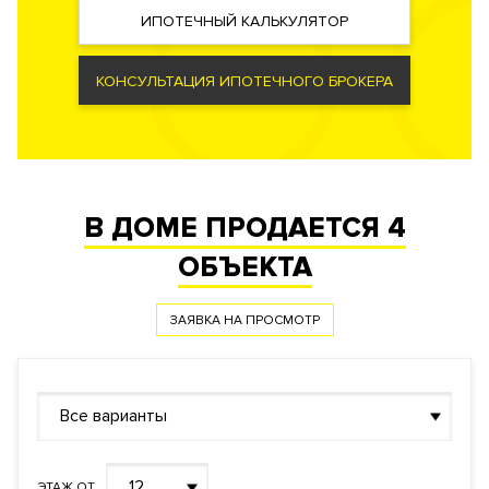
Видеонаблюдение периметра. Система видеодомофонной
ИПОТЕЧНЫЙ КАЛЬКУЛЯТОР
связи.
КОНСУЛЬТАЦИЯ ИПОТЕЧНОГО БРОКЕРА
Документы
ЗАЯВКА НА ЮРИДИЧЕСКУЮ КОНСУЛЬТАЦИЮ
Форма
Инвестиционный договор
правообладания
Реализация по
Уступки права
В ДОМЕ ПРОДАЕТСЯ
4
договору
Фонд
Жилой
ОБЪЕКТА
ЗАЯВКА НА ПРОСМОТР
Все варианты
12
ЭТАЖ ОТ