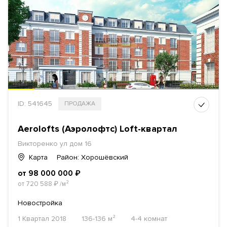
ID: 541645
ПРОДАЖА
Aerolofts (Аэролофтс) Loft-квартал
Викторенко ул
дом 16
Карта
Район: Хорошёвский
от 98 000 000
₽
от 720 588
₽
/м²
Новостройка
1 Квартал 2018
136-136 м²
4-4 комнат