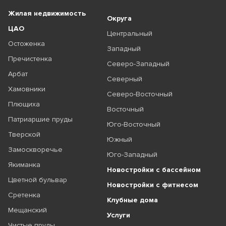
Жилая недвижимость
Округа
ЦАО
Центральный
Остоженка
Западный
Пречистенка
Северо-Западный
Арбат
Северный
Хамовники
Северо-Восточный
Плющиха
Восточный
Патриаршие пруды
Юго-Восточный
Тверской
Южный
Замоскворечье
Юго-Западный
Якиманка
Новостройки с бассейном
Цветной бульвар
Новостройки с фитнесом
Сретенка
Клубные дома
Мещанский
Услуги
Чистые пруды