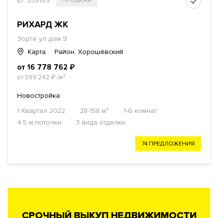
ID: 539169
ПРОДАЖА
РИХАРД ЖК
Зорге ул дом 9
Карта
Район: Хорошёвский
от 16 778 762
₽
от 599 242
₽
/м²
Новостройка
1 Квартал 2022
28-158 м²
1-6 комнат
4.5 м потолки
3 вида отделки
74 ПРЕДЛОЖЕНИЯ
СРОЧНЫЙ ВЫКУП НЕДВИЖИМОСТИ