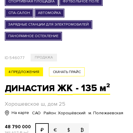
СПОРТИВНАЯ ПЛОЩАДКА
ФУТБОЛЬНОЕ ПОЛЕ
СПА-САЛОН
АВТОМОЙКА
ЗАРЯДНЫЕ СТАНЦИИ ДЛЯ ЭЛЕКТРОМОБИЛЕЙ
ПАНОРАМНОЕ ОСТЕКЛЕНИЕ
ID:
546077
ПРОДАЖА
4 ПРЕДЛОЖЕНИЯ
СКАЧАТЬ ПРАЙС
ЖК
- 135 м²
ДИНАСТИЯ
Хорошевское ш, дом 25
На карте
САО
Район: Хорошёвский
м. Полежаевская
48 790 000
€
$
₿
₽