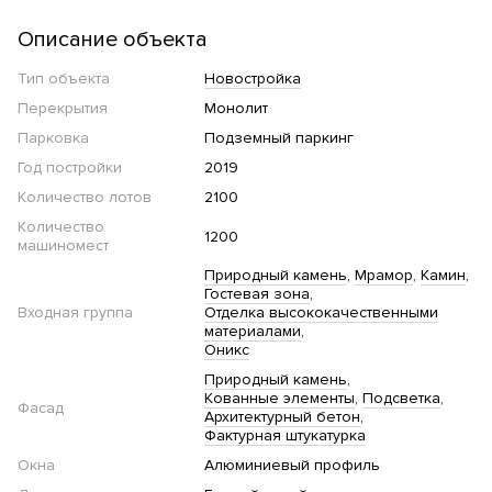
Описание объекта
Тип объекта
Новостройка
Перекрытия
Монолит
Парковка
Подземный паркинг
Год постройки
2019
Количество лотов
2100
Количество
1200
машиномест
Природный камень
Мрамор
Камин
Гостевая зона
Входная группа
Отделка высококачественными
материалами
Оникс
Природный камень
Кованные элементы
Подсветка
Фасад
Архитектурный бетон
Фактурная штукатурка
Окна
Алюминиевый профиль