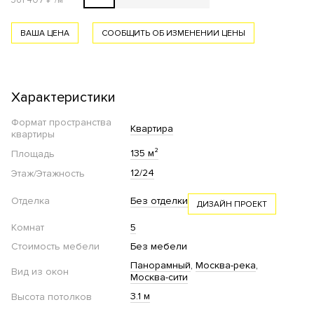
361 407
₽
/м²
ВАША ЦЕНА
СООБЩИТЬ ОБ ИЗМЕНЕНИИ ЦЕНЫ
Характеристики
Формат пространства
Квартира
квартиры
135 м²
Площадь
12/24
Этаж/Этажность
Отделка
Без отделки
ДИЗАЙН ПРОЕКТ
Комнат
5
Стоимость мебели
Без мебели
Панорамный
Москва-река
Вид из окон
Москва-сити
3.1 м
Высота потолков