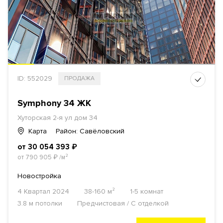
ID: 552029
ПРОДАЖА
Symphony 34 ЖК
Хуторская 2-я ул дом 34
Карта
Район: Савёловский
от 30 054 393
₽
от 790 905
₽
/м²
Новостройка
4 Квартал 2024
38-160 м²
1-5 комнат
3.8 м потолки
Предчистовая / С отделкой