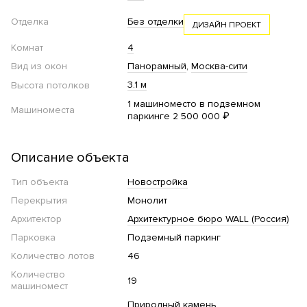
Отделка
Без отделки
ДИЗАЙН ПРОЕКТ
Комнат
4
Вид из окон
Панорамный
Москва-сити
3.1 м
Высота потолков
1 машиноместо в подземном
Машиноместа
паркинге 2 500 000 ₽
Описание объекта
Тип объекта
Новостройка
Перекрытия
Монолит
Архитектор
Архитектурное бюро WALL (Россия)
Парковка
Подземный паркинг
Количество лотов
46
Количество
19
машиномест
Природный камень