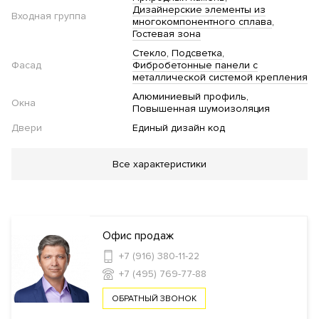
Дизайнерские элементы из
Входная группа
многокомпонентного сплава
Гостевая зона
Стекло
Подсветка
Фасад
Фибробетонные панели с
металлической системой крепления
Алюминиевый профиль
Окна
Повышенная шумоизоляция
Двери
Единый дизайн код
Благоустройство
Все характеристики
Озеленение территории
Двор без автомобилей
Детская
площадка
Стеклянные двери в подъезде
Приватный
двор
Офис продаж
Инфраструктура в доме
+7 (916) 380-11-22
+7 (495) 769-77-88
Салон красоты
Консьерж
сервис
Ресторан
Кафе
Кондитерская
ОБРАТНЫЙ ЗВОНОК