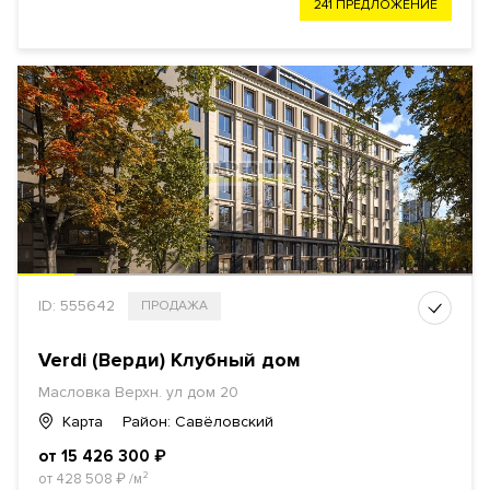
241 ПРЕДЛОЖЕНИЕ
ID: 555642
ПРОДАЖА
Verdi (Верди) Клубный дом
Масловка Верхн. ул дом 20
Карта
Район: Савёловский
от 15 426 300
₽
от 428 508
₽
/м²