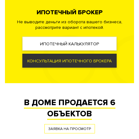
пожаротушения, противопожарная сигнализация.
ИПОТЕЧНЫЙ БРОКЕР
Безопасность
Не выводите деньги из оборота вашего бизнеса,
Профессиональная служба охраны. Закрытая и охраняемая
рассмотрите вариант с ипотекой.
территория. Система контроля и управления доступом.
Видеонаблюдение периметра. Доступ во все помещения,
ИПОТЕЧНЫЙ КАЛЬКУЛЯТОР
паркинг и на территорию двора с помощью индивидуальных
карт. Система видеодомофонной связи.
КОНСУЛЬТАЦИЯ ИПОТЕЧНОГО БРОКЕРА
Документы
ЗАЯВКА НА ЮРИДИЧЕСКУЮ КОНСУЛЬТАЦИЮ
Форма
Собственность
правообладания
В ДОМЕ ПРОДАЕТСЯ
6
Реализация по
Купли-продажи
договору
ОБЪЕКТОВ
Фонд
Апартаменты
ЗАЯВКА НА ПРОСМОТР