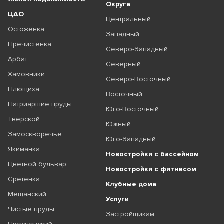
Округа
ЦАО
Центральный
Остоженка
Западный
Пречистенка
Северо-Западный
Арбат
Северный
Хамовники
Северо-Восточный
Плющиха
Восточный
Патриаршие пруды
Юго-Восточный
Тверской
Южный
Замоскворечье
Юго-Западный
Якиманка
Новостройки с бассейном
Цветной бульвар
Новостройки с фитнесом
Сретенка
Клубные дома
Мещанский
Услуги
Чистые пруды
Застройщикам