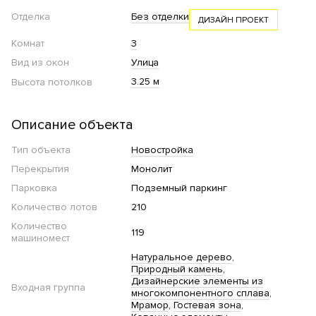
Отделка
Без отделки
ДИЗАЙН ПРОЕКТ
Комнат
3
Вид из окон
Улица
3.25 м
Высота потолков
Описание объекта
Тип объекта
Новостройка
Перекрытия
Монолит
Парковка
Подземный паркинг
Количество лотов
210
Количество
119
машиномест
Натуральное дерево
Природный камень
Дизайнерские элементы из
Входная группа
многокомпонентного сплава
Мрамор
Гостевая зона