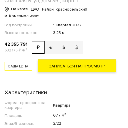
Спасская Б. ул, дом 35 , корп. 1
На карте
ЦАО
Район: Красносельский
м. Комсомольская
Год постройки
1 Квартал 2022
Высота потолков
3.25 м
42 355 791
€
$
₿
₽
632 176
₽
/м²
ЗАПИСАТЬСЯ НА ПРОСМОТР
ВАША ЦЕНА
Характеристики
Формат пространства
Квартира
квартиры
67.7 м²
Площадь
2/22
Этаж/Этажность