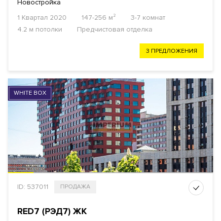
Новостройка
1 Квартал 2020
147-256 м²
3-7 комнат
4.2 м потолки
Предчистовая отделка
3 ПРЕДЛОЖЕНИЯ
WHITE BOX
ID: 537011
ПРОДАЖА
RED7 (РЭД7) ЖК