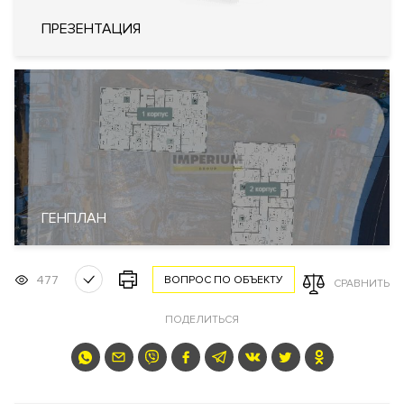
ЖК Dialog (Диалог)
ПРЕЗЕНТАЦИЯ
Преимущества дома
Большой выбор планировочных решений квартир.
Панорамные окна
. На верхних этажах есть возможность
купить квартиру или пентхаусы с панорамными видами.
Круглосуточная служба консьерж-сервиса. Много
общественных пространств для жителей комплекса. Детская
игровая комната. Детская и спортивная площадки. Лобби с
лаундж зоной для жильцов. Закрытый внутренний двор с
ГЕНПЛАН
ландшафтным дизайном.
Видовые характеристики
477
ВОПРОС ПО ОБЪЕКТУ
СРАВНИТЬ
С верхних этажей и пентхаусов жилого комплекса
открывается панорамный вид на центр Москвы и часть
ПОДЕЛИТЬСЯ
исторической застройки Красносельского района.
Расположение
Жилой комплекс расположен в Красносельском районе в