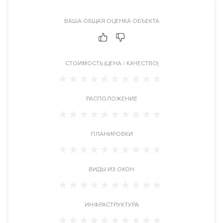
ЦАО, рядом с метро Комсомольская. Адрес: улица Большая
Спасская, дом 35.
ВАША ОБЩАЯ ОЦЕНКА ОБЪЕКТА
Инфраструктура в доме
Круглосуточная служба консьерж-сервиса. Много
CТОИМОСТЬ (ЦЕНА / КАЧЕСТВО)
общественных пространств для жителей комплекса. Детская
игровая комната.
Детская площадка
.
Спортивная площадка
.
Кафе. Лобби с лаундж зоной для жильцов. Закрытый
РАСПОЛОЖЕНИЕ
внутренний двор с ландшафтным дизайном.
Инженерия
ПЛАНИРОВКИ
Центральная система управления домом. Центральные
системы приточно-вытяжной вентиляции и
кондиционирования. Фильтры очистки воздуха, системы
ВИДЫ ИЗ ОКОН
очистки воды до уровня питьевой, компьютеризированный
лифт. Индивидуальный тепловой пункт. Автоматическая
система пожаротушения, противопожарная сигнализация.
ИНФРАСТРУКТУРА