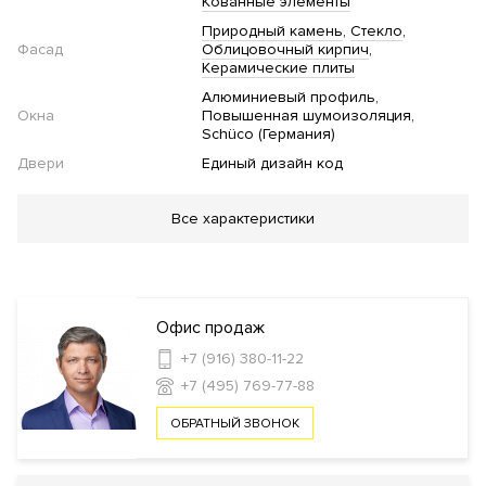
Кованные элементы
Природный камень
Стекло
Фасад
Облицовочный кирпич
Керамические плиты
Алюминиевый профиль
Окна
Повышенная шумоизоляция
Schüco (Германия)
Двери
Единый дизайн код
Благоустройство
Все характеристики
Озеленение территории
Двор без автомобилей
Детская
площадка
Спортивная площадка
Стеклянные двери в
подъезде
Велопарковка
Сад
Офис продаж
Инфраструктура в доме
+7 (916) 380-11-22
+7 (495) 769-77-88
Салон красоты
Детская игровая комната
Консьерж
сервис
Автомойка
Кафе
ОБРАТНЫЙ ЗВОНОК
Безопасность