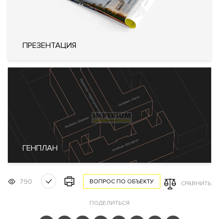
Лифты
ThyssenKrupp (Германия)
Описание
ПРЕЗЕНТАЦИЯ
ЖК "Большая Дмитровка 9"
Преимущества дома
Клубные малоквартирные корпуса. Фитнес-центр. Детский
сад и спа-салон в доме. Возможно купить апартаменты и
пентхаусы с высокими потолками и террасами. Все
апартаменты сдаются с дизайнерской отделкой.
Интеллектуальная система управления "Умный дом".
ГЕНПЛАН
Видовые характеристики
С верхних этажей апартаментов и пентхаусов открываются
790
ВОПРОС ПО ОБЪЕКТУ
СРАВНИТЬ
панорамные виды на старую Москву и
Кремль
.
ПОДЕЛИТЬСЯ
Расположение