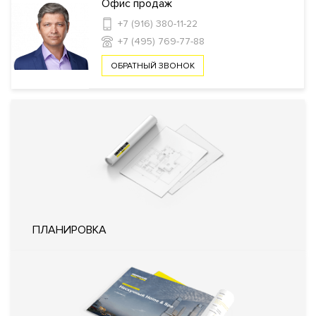
Инфраструктура в доме
Офис продаж
+7 (916) 380-11-22
Детский сад
Фитнес клуб
Спа-салон
Депозитарий
+7 (495) 769-77-88
ОБРАТНЫЙ ЗВОНОК
Безопасность
Профессиональная охрана
Охрана
Консьерж служба
Видеонаблюдение
Внутренняя
Закрытый внутренний двор
территория
Технические параметры
Интеллектуальная система
ПЛАНИРОВКА
управления жизнеобеспечения
Инженерия
дома «Умный дом»
Фильтр очистки воды
Кондиционирование
Центральное
Вентиляция
Приточно-вытяжная
Отопление
Индивидуальный тепловой пункт