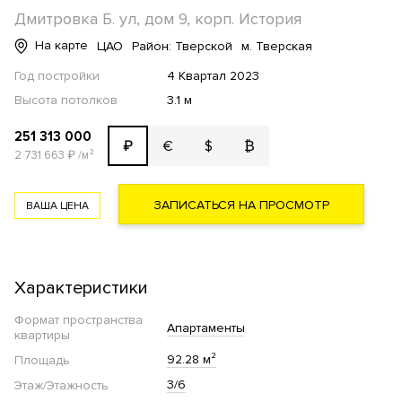
Дмитровка Б. ул, дом 9, корп. История
На карте
ЦАО
Район: Тверской
м. Тверская
Год постройки
4 Квартал 2023
Высота потолков
3.1 м
251 313 000
€
$
₿
₽
2 731 663
₽
/м²
ЗАПИСАТЬСЯ НА ПРОСМОТР
ВАША ЦЕНА
Характеристики
Формат пространства
Апартаменты
квартиры
92.28 м²
Площадь
3/6
Этаж/Этажность