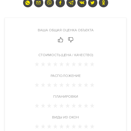
Жилой комплекс расположен в Тверском районе ЦАО,
рядом с метро Охотный ряд. Адрес: Большая Дмитровка
улица дом 9.
ВАША ОБЩАЯ ОЦЕНКА ОБЪЕКТА
Инфраструктура в доме
Фитнес центр
. Spa-салон. Круглосуточная служба консьерж-
сервиса. Келлеры.
CТОИМОСТЬ (ЦЕНА / КАЧЕСТВО)
Инженерия
Застройщик запроектировал в новостройке самые
современные и высокотехнологичные системы
РАСПОЛОЖЕНИЕ
обеспечения жизнедеятельности комплекса.
Интеллектуальная система управления жизнеобеспечения
дома "Умный дом". Фильтры очистки воздуха, системы
ПЛАНИРОВКИ
очистки воды до уровня питьевой, центральная система
принудительной вентиляции и кондиционирования,
малошумные лифты ThyssenKrupp. Автоматизированная
ВИДЫ ИЗ ОКОН
система диспетчеризации инженерного оборудования
здания. Автоматическая система пожаротушения,