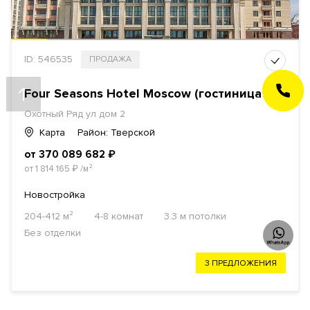
ID: 546535
ПРОДАЖА
ЗАКАЗАТЬ
Four Seasons Hotel Moscow (гостиница Москва) МФК
ЗВОНОК
Охотный Ряд ул дом 2
Карта
Район: Тверской
от 370 089 682
₽
от 1 814 165
₽
/м²
Новостройка
204-412 м²
4-8 комнат
3.3 м потолки
Без отделки
3 ПРЕДЛОЖЕНИЯ