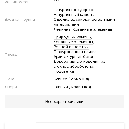
машиномест
Натуральное дерево
Натуральный камень
Входная группа
Отделка высококачественными
материалами
Лепнина
Кованные элементы
Природный камень
Кованные элементы
Резной известняк
Глазурованная плитка
Фасад
Архитектурный бетон
Декоративные изделия из
стеклофибробетона
Подсветка
Окна
Schüco (Германия)
Двери
Единый дизайн код
Благоустройство
Все характеристики
Двор без автомобилей
Стеклянные двери в
подъезде
Электростанции для заряда авто