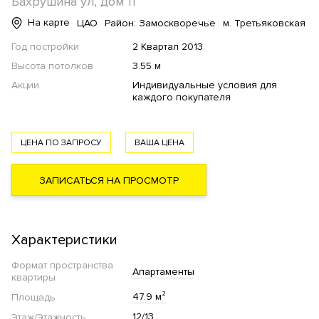
Бахрушина ул, дом 11
На карте
ЦАО
Район: Замоскворечье
м. Третьяковская
Год постройки
2 Квартал 2013
Высота потолков
3.55 м
Акции
Индивидуальные условия для
каждого покупателя
ЦЕНА ПО ЗАПРОСУ
ВАША ЦЕНА
ЗАПИСАТЬСЯ НА ПРОСМОТР
Характеристики
Формат пространства
Апартаменты
квартиры
47.9 м²
Площадь
12/13
Этаж/Этажность