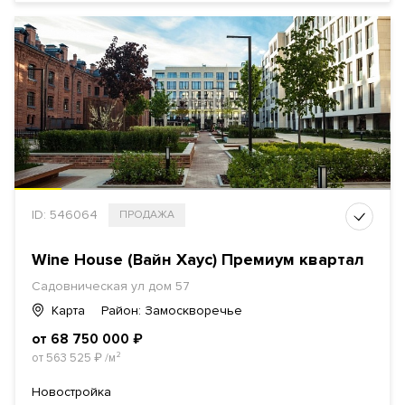
ID: 546064
ПРОДАЖА
Wine House (Вайн Хаус) Премиум квартал
Садовническая ул
дом 57
Карта
Район: Замоскворечье
от 68 750 000
₽
от 563 525
₽
/м²
Новостройка