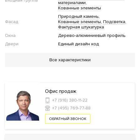
Входная группа
материалами
Кованные элементы
Природный камень
Фасад
Кованные элементы
Подсветка
Фактурная штукатурка
Окна
Дерево-алюминиевый профиль
Двери
Единый дизайн код
Благоустройство
Все характеристики
Озеленение территории
Инфраструктура в доме
Офис продаж
Фитнес клуб
Спа-салон
Салон красоты
Wellness-
+7 (916) 380-11-22
клуб
Кладовые комнаты
Консьерж сервис
Массажный
+7 (495) 769-77-88
кабинет
Автомойка
Химчистка
Ресторан
Кафе
Офисный
кабинет для жильцов
Event-холл
Лаундж
ОБРАТНЫЙ ЗВОНОК
Безопасность