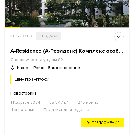
ID: 540469
ПРОДАЖА
A-Residence (А-Резиденс) Комплекс особняков
Садовническая ул дом 82
Карта
Район: Замоскворечье
ЦЕНА ПО ЗАПРОСУ
Новостройка
1 Квартал 2024
55-347 м²
2-15 комнат
4 м потолки
Предчистовая отделка
104 ПРЕДЛОЖЕНИЯ