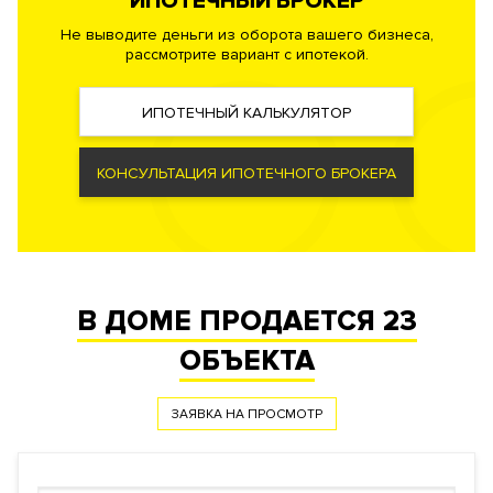
ИПОТЕЧНЫЙ БРОКЕР
вентиляции и кондиционирования, малошумные лифты.
Не выводите деньги из оборота вашего бизнеса,
Резервная бойлерная система. Автоматическая система
рассмотрите вариант с ипотекой.
пожаротушения, противопожарная сигнализация.
ИПОТЕЧНЫЙ КАЛЬКУЛЯТОР
Безопасность
Профессиональная служба охраны. Закрытая и охраняемая
территория. Доступ по индивидуальным картам.
КОНСУЛЬТАЦИЯ ИПОТЕЧНОГО БРОКЕРА
Видеонаблюдение периметра.
Документы
ЗАЯВКА НА ЮРИДИЧЕСКУЮ КОНСУЛЬТАЦИЮ
В ДОМЕ ПРОДАЕТСЯ
23
Форма
Собственность
правообладания
ОБЪЕКТА
Реализация по
Купли-продажи
договору
ЗАЯВКА НА ПРОСМОТР
Фонд
Апартаменты