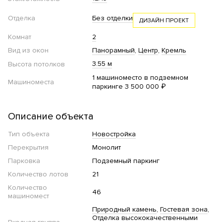
Отделка
Без отделки
ДИЗАЙН ПРОЕКТ
Комнат
2
Вид из окон
Панорамный
Центр
Кремль
3.55 м
Высота потолков
1 машиноместо в подземном
Машиноместа
паркинге 3 500 000 ₽
Описание объекта
Тип объекта
Новостройка
Перекрытия
Монолит
Парковка
Подземный паркинг
Количество лотов
21
Количество
46
машиномест
Природный камень
Гостевая зона
Отделка высококачественными