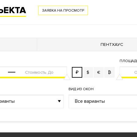
й пункт
ЪЕКТА
ЗАЯВКА НА ПРОСМОТР
ПЕНТХАУС
ПЛОЩАД
₽
$
€
₿
. Закрытый внутренний двор. Возможность купить квартиру ил
ения дома «Умный дом»
.
ВИД ИЗ ОКОН
рианты
Все варианты
 с панорамными видами на историческую часть района Арбат.
ро Смоленская. Адрес: Кривоарбатский переулок, дом 39.