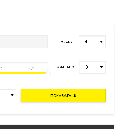
4
ЭТАЖ ОТ
Ь
3
КОМНАТ ОТ
и пентхаус.
ПОКАЗАТЬ
3