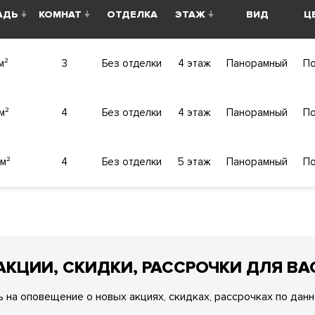
АДЬ
КОМНАТ
ОТДЕЛКА
ЭТАЖ
ВИД
ЦЕ
служба консьерж-сервиса. Лобби с гостевой зоной. Кладовые
м²
3
Без отделки
4 этаж
Панорамный
По
высокотехнологичными системами обеспечения жизнедеятел
знеобеспечения дома «Умный дом»
.
Система увлажнения воз
м²
4
Без отделки
4 этаж
Панорамный
По
вытяжной вентиляции с очисткой приточного воздуха, много
ма управления зданием, система автоматизации и диспетчери
м²
4
Без отделки
5 этаж
Панорамный
По
яемая территория. Видеонаблюдение периметра.
АЦИЮ
АКЦИИ, СКИДКИ, РАССРОЧКИ ДЛЯ ВА
 на оповещение о новых акциях, скидках, рассрочках по данн