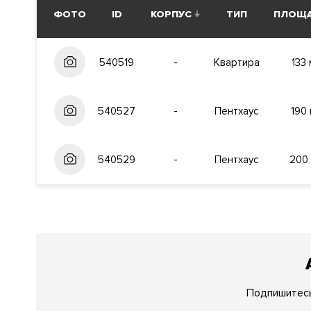
Инфраструктура в доме
ФОТО
ID
КОРПУС
ТИП
ПЛОЩ
Озеленение внутренней территории. Круглосуточная 
Зарядные устройства для электромобилей.
540519
-
Квартира
133 
Инженерия
Застройщик обеспечил дом самыми современными и 
комплекса.
Интеллектуальная система управления жи
540527
-
Пентхаус
190 
Центральная система кондиционирования и приточно-
система очистки воды. Единая интегрированная систе
жилого комплекса.
540529
-
Пентхаус
200 
Безопасность
Профессиональная служба охраны. Закрытая и охран
Документы
ЗАЯВКА НА ЮРИДИЧЕСКУЮ КОНСУЛЬТ
Форма правообладания
Собственность
Подпишитесь
Реализация по договору
Купли-продажи