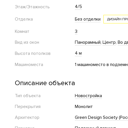
4/5
Этаж/Этажность
Отделка
Без отделки
ДИЗАЙН ПР
Комнат
3
Вид из окон
Панорамный
Центр
Во д
4 м
Высота потолков
Машиноместа
1 машиноместо в подземн
Описание объекта
Тип объекта
Новостройка
Перекрытия
Монолит
Архитектор
Green Design Society (Рос