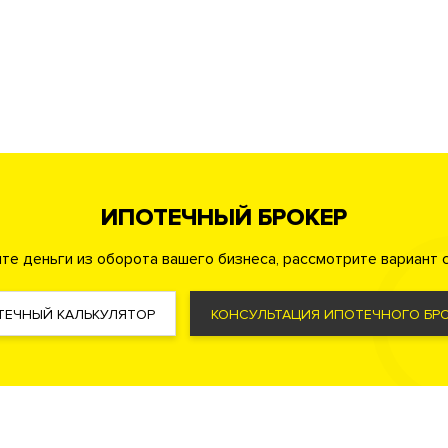
а
Консьерж служба
Видеонаблюдение
овкой с функцией распознавания номеров автомобилей
ая территория
ИПОТЕЧНЫЙ БРОКЕР
те деньги из оборота вашего бизнеса, рассмотрите вариант с
ма управления жизнеобеспечения дома «Умный дом»
Фильтр очистки воды
Система увлажнения воздуха
ТЕЧНЫЙ КАЛЬКУЛЯТОР
КОНСУЛЬТАЦИЯ ИПОТЕЧНОГО БРО
с речевым оповещением
Carrier (США)
Mitsubishi (Япония)
Wolf (Германия)