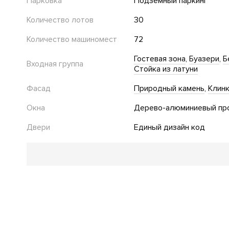
Парковка
Подземный паркинг
Количество лотов
30
Количество машиномест
72
Гостевая зона
Буазери
Б
Входная группа
Стойка из латуни
Фасад
Природный камень
Клин
Окна
Дерево-алюминиевый пр
Двери
Единый дизайн код
Благоустройство
Озеленение территории
Подогрев пешеходной зон
Инфраструктура в доме