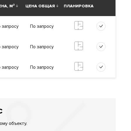
НА, М²
ЦЕНА ОБЩАЯ
ПЛАНИРОВКА
 комнаты.
 запросу
По запросу
ьности
духа
.
 запросу
По запросу
уровневая
зации
 запросу
По запросу
С
ому объекту.