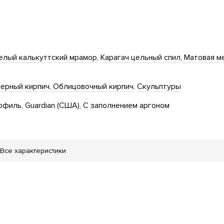
елый калькуттский мрамор
Карагач цельный спил
Матовая м
керный кирпич
Облицовочный кирпич
Скульптуры
офиль
Guardian (США)
С заполнением аргоном
Все характеристики
ы