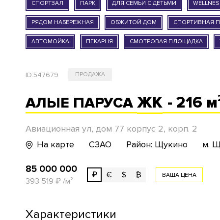
СПОРТЗАЛ
ПАРК
ДЛЯ СЕМЬИ С ДЕТЬМИ
WELLNES
РЯДОМ НАБЕРЕЖНАЯ
ОБЖИТОЙ ДОМ
СПОРТИВНАЯ 
АВТОМОЙКА
ПЕКАРНЯ
СМОТРОВАЯ ПЛОЩАДКА
ID:
547679
ПРОДАЖА
ЖК
- 216 м
АЛЫЕ ПАРУСА
Авиационная ул, дом 77 корпус 2, корп. 2
На карте
СЗАО
Район: Щукино
м. 
85 000 000
₽
€
$
₿
ВАША ЦЕНА
393 519
₽
/м²
Характеристики