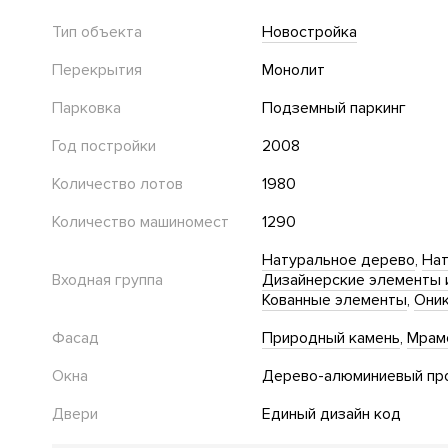
Тип объекта
Новостройка
Перекрытия
Монолит
Парковка
Подземный паркинг
Год постройки
2008
Количество лотов
1980
Количество машиномест
1290
Натуральное дерево
Нат
Входная группа
Дизайнерские элементы 
Кованные элементы
Они
Фасад
Природный камень
Мрам
Окна
Дерево-алюминиевый пр
Двери
Единый дизайн код