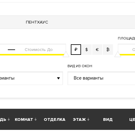
охрана
Консьерж служба
Видеонаблюдение
ПЕНТХАУС
ая территория
ПЛОЩАД
₽
$
€
₿
ма управления жизнеобеспечения дома «Умный дом»
стема охранно-пожарной сигнализации
ВИД ИЗ ОКОН
рианты
Все варианты
й пункт
ДЬ
КОМНАТ
ОТДЕЛКА
ЭТАЖ
ВИД
ЦЕ