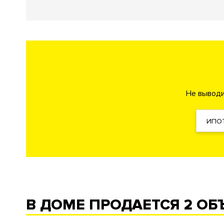
Благоустройство
Озеленение территории
Детская площадка
Work-o
Спортивная площадка
Футбольное поле
Баскетбо
Теннисный корт
Велодорожки
Велопарковка
Площ
Фонтан
Не выводи
Инфраструктура в доме
ИПО
Детский сад
Фитнес клуб
Бассейн
Спа-салон
Са
Детская игровая комната
Wellness-клуб
Кладовые 
Консьерж сервис
Массажный кабинет
Автомойка
Кафе
Супермаркет
Смотровая площадка
Комната отдыха для водителей и охраны
Помывочны
В ДОМЕ ПРОДАЕТСЯ
2 ОБ
Безопасность