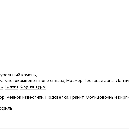
уральный камень
из многокомпонентного сплава
Мрамор
Гостевая зона
Лепни
кс
Гранит
Скульптуры
ор
Резной известняк
Подсветка
Гранит
Облицовочный кирп
офиль