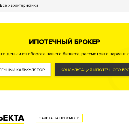
Все характеристики
ut зона
льная площадка
адка для выгула собак
ИПОТЕЧНЫЙ БРОКЕР
те деньги из оборота вашего бизнеса, рассмотрите вариант с
ТЕЧНЫЙ КАЛЬКУЛЯТОР
КОНСУЛЬТАЦИЯ ИПОТЕЧНОГО БРО
лон красоты
комнаты
Химчистка
Ресторан
е для домашних животных
ЪЕКТА
ЗАЯВКА НА ПРОСМОТР