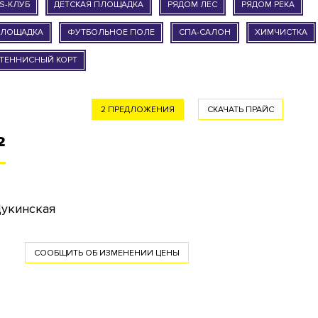
S-КЛУБ
ДЕТСКАЯ ПЛОЩАДКА
РЯДОМ ЛЕС
РЯДОМ РЕКА
ПЛОЩАДКА
ФУТБОЛЬНОЕ ПОЛЕ
СПА-САЛОН
ХИМЧИСТКА
ТЕННИСНЫЙ КОРТ
2 ПРЕДЛОЖЕНИЯ
СКАЧАТЬ ПРАЙС
²
Щукинская
СООБЩИТЬ ОБ ИЗМЕНЕНИИ ЦЕНЫ