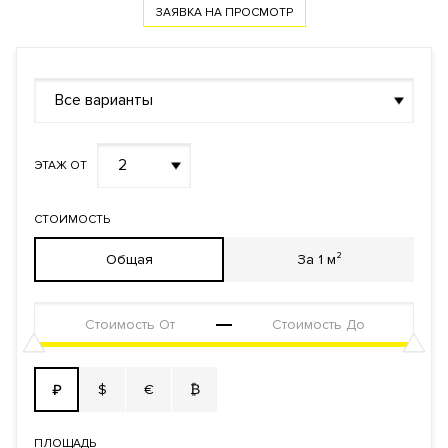
Документы
ЗАЯВКА НА ЮРИДИЧЕСКУЮ КОНСУЛЬТАЦИЮ
ЗАЯВКА НА ПРОСМОТР
Форма
Собственность
правообладания
Реализация по
Купли-продажи
Все варианты
договору
Фонд
Апартаменты
2
ЭТАЖ ОТ
СТОИМОСТЬ
Общая
За 1 м²
$
€
₿
₽
ПЛОЩАДЬ