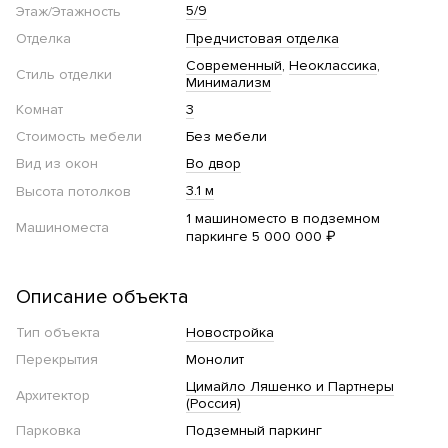
5/9
Этаж/Этажность
Отделка
Предчистовая отделка
Современный
Неоклассика
Стиль отделки
Минимализм
Комнат
3
Стоимость мебели
Без мебели
Вид из окон
Во двор
3.1 м
Высота потолков
1 машиноместо в подземном
Машиноместа
паркинге 5 000 000 ₽
Описание объекта
Тип объекта
Новостройка
Перекрытия
Монолит
Цимайло Ляшенко и Партнеры
Архитектор
(Россия)
Парковка
Подземный паркинг