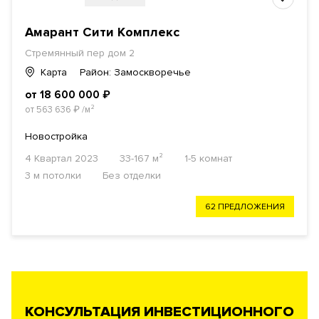
Амарант Сити Комплекс
Стремянный пер дом 2
Карта
Район: Замоскворечье
от 18 600 000
₽
от 563 636
₽
/м²
Новостройка
4 Квартал 2023
33-167 м²
1-5 комнат
3 м потолки
Без отделки
62 ПРЕДЛОЖЕНИЯ
КОНСУЛЬТАЦИЯ ИНВЕСТИЦИОННОГО