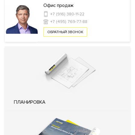
Офис продаж
+7 (916) 380-11-22
Инфраструктура в доме
+7 (495) 769-77-88
Фитнес клуб
Спа-салон
Салон красоты
Детская игровая
ОБРАТНЫЙ ЗВОНОК
комната
Wellness-клуб
Кладовые комнаты
Консьерж
сервис
Автомойка
Химчистка
Ресторан
Кафе
Кондитерс
кабинет для жильцов
Банк
Лаундж
Лобби-бар
Безопасность
КПП
Профессиональная охрана
Консьерж служба
Видеонаблюдение
Технология распознавания лиц
Охрана
Система управления парковкой с
функцией распознавания номеров
ПЛАНИРОВКА
автомобилей
Удаленный контроль охранных
систем квартиры
Внутренняя
Огороженная и охраняемая
территория
территория