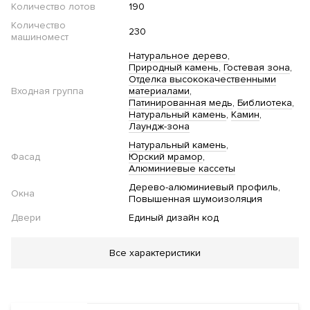
Количество лотов
190
Количество
230
машиномест
Натуральное дерево
Природный камень
Гостевая зона
Отделка высококачественными
Входная группа
материалами
Патинированная медь
Библиотека
Натуральный камень
Камин
Лаундж-зона
Натуральный камень
Фасад
Юрский мрамор
Алюминиевые кассеты
Дерево-алюминиевый профиль
Окна
Повышенная шумоизоляция
Двери
Единый дизайн код
Благоустройство
Все характеристики
Озеленение территории
Двор без автомобилей
Детская
площадка
Стеклянные двери в подъезде
Газоны ниже
уровня тротуара
Велопарковка
Зона отдыха
Приватный
двор