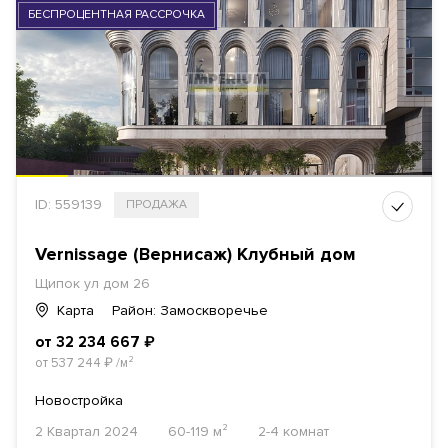
БЕСПРОЦЕНТНАЯ РАССРОЧКА
ID: 559139
ПРОДАЖА
Vernissage (Вернисаж) Клубный дом
Щипок ул дом 26
Карта
Район: Замоскворечье
от 32 234 667
₽
от 537 244
₽
/м²
Новостройка
2 Квартал 2024
60-119 м²
2-4 комнат