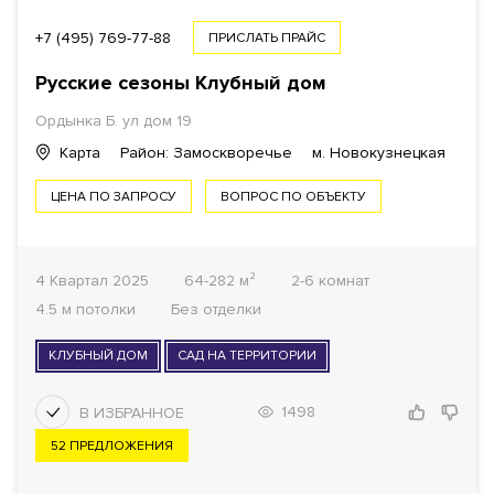
+7 (495) 769-77-88
ПРИСЛАТЬ ПРАЙС
Русские сезоны Клубный дом
Ордынка Б. ул дом 19
Карта
Район: Замоскворечье
м. Новокузнецкая
ЦЕНА ПО ЗАПРОСУ
ВОПРОС ПО ОБЪЕКТУ
4 Квартал 2025
64-282 м²
2-6 комнат
4.5 м потолки
Без отделки
КЛУБНЫЙ ДОМ
САД НА ТЕРРИТОРИИ
1498
52 ПРЕДЛОЖЕНИЯ