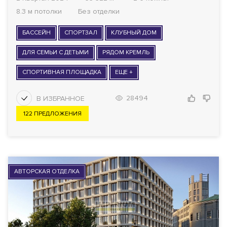
8.3 м потолки
Без отделки
БАССЕЙН
СПОРТЗАЛ
КЛУБНЫЙ ДОМ
ДЛЯ СЕМЬИ С ДЕТЬМИ
РЯДОМ КРЕМЛЬ
СПОРТИВНАЯ ПЛОЩАДКА
ЕЩЕ +
28494
122 ПРЕДЛОЖЕНИЯ
АВТОРСКАЯ ОТДЕЛКА