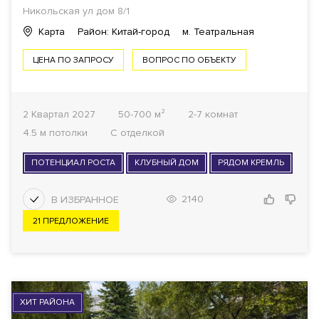
Никольская ул дом 8/1
Карта
Район: Китай-город
м. Театральная
ЦЕНА ПО ЗАПРОСУ
ВОПРОС ПО ОБЪЕКТУ
2 Квартал 2027
50-700 м²
2-7 комнат
4.5 м потолки
С отделкой
ПОТЕНЦИАЛ РОСТА
КЛУБНЫЙ ДОМ
РЯДОМ КРЕМЛЬ
2140
21 ПРЕДЛОЖЕНИЕ
ХИТ РАЙОНА