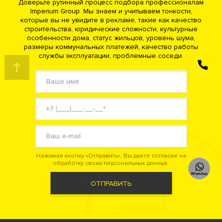
Доверьте рутинный процесс подбора профессионалам
Академия Клубный дом (Нащокинский пер дом 7)
Imperium Group. Мы знаем и учитываем тонкости,
Новый Арбат ЖК (Новый Арбат ул дом 27)
которые вы не увидите в рекламе, такие как качество
Трубниковский 30 Клубный дом (Трубниковский пер дом
30с1)
строительства, юридические сложности, культурные
особенности дома, статус жильцов, уровень шума,
размеры коммунальных платежей, качество работы
Хамовники
службы эксплуатации, проблемные соседи.
Узоры ЖК (2-й Вражский пер дом 8 стр.2)
ЗАКАЗАТЬ
Дом XXII (Дом 22) (Погодинская ул дом 22/3)
ЗВОНОК
Фрунзенский Клубный квартал (Фрунзенская наб дом 30)
Хамовники XII Клубная резиденция (1-й Тружеников пер дом
12)
Обыденский 1 Клубный дом (3-й Обыденский пер дом 1)
Саввинская 27 Клубный дом (Саввинская наб дом 27)
Саввинская 17 Клубный дом (Саввинская наб дом 17)
Коллекция Лужники ЖК (Лужнецкая наб дом 2/4)
MAGNUM (Магнум) Клубный дом (Усачева ул дом 9)
Brodsky (Бродский) Клубный дом (Тружеников 1-й пер дом 16-
18)
Нажимая кнопку «Отправить», Вы даете согласие на
Садовые Кварталы ЖК (Усачева ул дом 11)
обработку своих персональных данных.
Savvin River Residence (Саввин Ривер Резиденс) ЖК
(Саввинская наб дом 2-4-6)
ОТПРАВИТЬ
Пироговская 14 Комплекс апартаментов (Пироговская М. ул
дом 14)
High Garden (Хай Гарден) Клубный дом (2-й Неопалимовский
пер дом 3)
Knightsbridge Private Park (Найтсбридж Приват Парк) Жилой