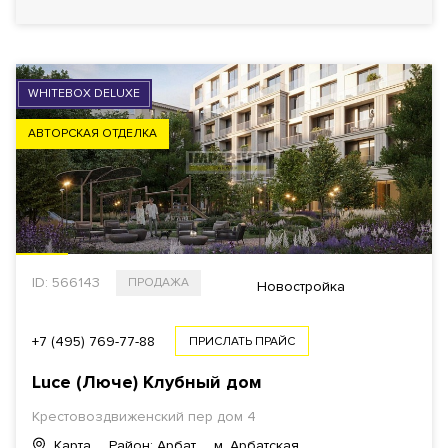
WHITEBOX DELUXE
АВТОРСКАЯ ОТДЕЛКА
ID: 566143
ПРОДАЖА
Новостройка
+7 (495) 769-77-88
ПРИСЛАТЬ ПРАЙС
Luce (Люче) Клубный дом
Крестовоздвиженский пер дом 4
Карта
Район: Арбат
м. Арбатская