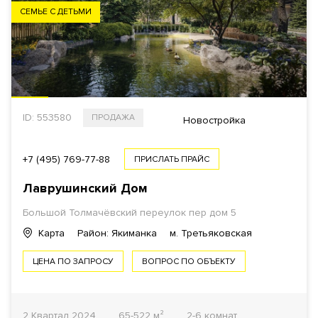
СЕМЬЕ С ДЕТЬМИ
ID: 553580
ПРОДАЖА
Новостройка
+7 (495) 769-77-88
ПРИСЛАТЬ ПРАЙС
Лаврушинский Дом
Большой Толмачёвский переулок пер дом 5
Карта
Район: Якиманка
м. Третьяковская
ЦЕНА ПО ЗАПРОСУ
ВОПРОС ПО ОБЪЕКТУ
2 Квартал 2024
65-522 м²
2-6 комнат