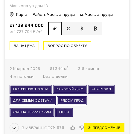
Машкова ул дом 18
Карта
Район: Чистые пруды
м. Чистые пруды
от 139 944 000
€
$
₿
₽
от 1 727 704
₽
/м²
ВАША ЦЕНА
ВОПРОС ПО ОБЪЕКТУ
2 Квартал 2029
81-344 м²
3-6 комнат
4 м потолки
Без отделки
ПОТЕНЦИАЛ РОСТА
КЛУБНЫЙ ДОМ
СПОРТЗАЛ
ДЛЯ СЕМЬИ С ДЕТЬМИ
РЯДОМ ПРУД
САД НА ТЕРРИТОРИИ
ЕЩЕ +
876
31 ПРЕДЛОЖЕНИЕ