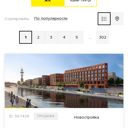
ЖK
KВАРТИРЫ
Новостройка
По популярности
Сортировать:
ЖК ВЫБОР
1
2
3
4
5
...
302
РАЙОН
ВЫБРАТЬ НА КАРТЕ
СТОИМОСТЬ
Общая
За 1 м²
ID: 567428
ПРОДАЖА
$
€
₿
₽
Новостройка