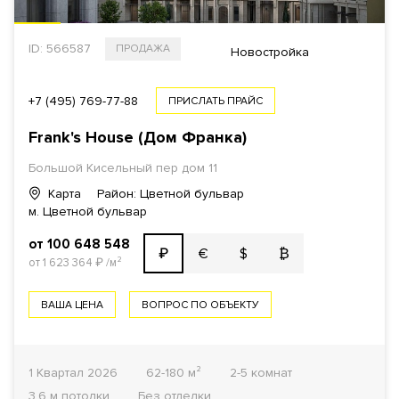
ID: 566587
ПРОДАЖА
Новостройка
+7 (495) 769-77-88
ПРИСЛАТЬ ПРАЙС
Frank's House (Дом Франка)
Большой Кисельный пер дом 11
Карта
Район: Цветной бульвар
м. Цветной бульвар
от 100 648 548
€
$
₿
₽
от 1 623 364
₽
/м²
ВАША ЦЕНА
ВОПРОС ПО ОБЪЕКТУ
1 Квартал 2026
62-180 м²
2-5 комнат
3.6 м потолки
Без отделки