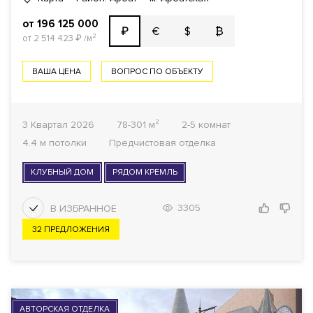
от 196 125 000
€
$
₿
₽
от 2 514 423
₽
/м²
ВАША ЦЕНА
ВОПРОС ПО ОБЪЕКТУ
3 Квартал 2026
78-301 м²
2-5 комнат
4.4 м потолки
Предчистовая отделка
КЛУБНЫЙ ДОМ
РЯДОМ КРЕМЛЬ
3305
32 ПРЕДЛОЖЕНИЯ
АВТОРСКАЯ ОТДЕЛКА