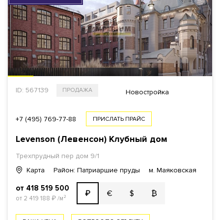
ID: 567139
ПРОДАЖА
Новостройка
+7 (495) 769-77-88
ПРИСЛАТЬ ПРАЙС
Levenson (Левенсон) Клубный дом
Трехпрудный пер дом 9/1
Карта
Район: Патриаршие пруды
м. Маяковская
от 418 519 500
€
$
₿
₽
от 2 419 188
₽
/м²