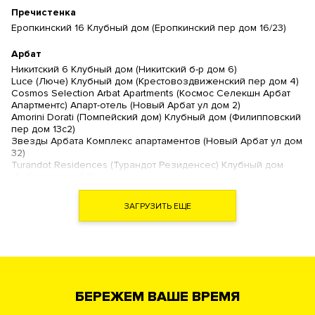
Пречистенка
Еропкинский 16 Клубный дом (Еропкинский пер дом 16/23)
Арбат
Никитский 6 Клубный дом (Никитский б-р дом 6)
Luce (Люче) Клубный дом (Крестовоздвиженский пер дом 4)
Cosmos Selection Arbat Apartments (Космос Селекшн Арбат
Апартментс) Апарт-отель (Новый Арбат ул дом 2)
Amorini Dorati (Помпейский дом) Клубный дом (Филипповский
пер дом 13с2)
Звезды Арбата Комплекс апартаментов (Новый Арбат ул дом
32)
Turandot Residences (Турандот Резиденсес) Клубный дом
(Арбат ул дом 24)
Artisan (Артизан) Клубный дом (Арбат ул дом 39)
Дом Наркомфина (Новинский б-р дом 25 )
ЗАГРУЗИТЬ ЕЩЕ
Дом на Хлебном (Хлебный пер дом 19)
The Book (Зе Бук) Комплекс апартаментов (Новый Арбат ул
дом 15)
Гоголевский 12 Ансамбль клубных резиденций (Гоголевский
б-р дом 12)
Рахманинов Клубный дом (Кисловский М. пер дом 3)
Театральный Дом Премиум квартал (Поварская ул дом 8/1)
БЕРЕЖЕМ ВАШЕ ВРЕМЯ
Афанасьевский ЖК (Афанасьевский Б. пер дом 28)
Большая Никитская 45 Клубный дом (Никитская Б. ул дом 45)