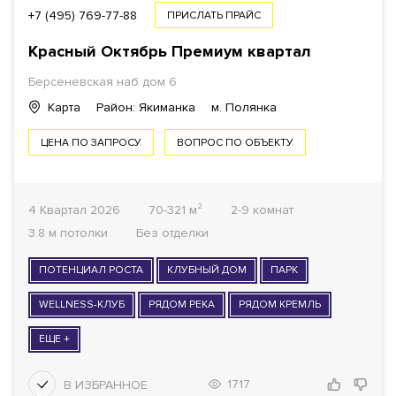
ПЛОЩАДЬ
+7 (495) 769-77-88
ПРИСЛАТЬ ПРАЙС
Красный Октябрь Премиум квартал
Берсеневская наб дом 6
1
КОМНАТ ОТ
Карта
Район: Якиманка
м. Полянка
ЦЕНА ПО ЗАПРОСУ
ВОПРОС ПО ОБЪЕКТУ
ОТДЕЛКА
Все варианты
4 Квартал 2026
70-321 м²
2-9 комнат
3.8 м потолки
Без отделки
ГОТОВНОСТЬ ДОМА
ПОТЕНЦИАЛ РОСТА
Все варианты
КЛУБНЫЙ ДОМ
ПАРК
WELLNESS-КЛУБ
РЯДОМ РЕКА
РЯДОМ КРЕМЛЬ
ФОНД
ЕЩЕ +
Все варианты
1717