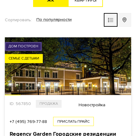
ЖK
KВАРТИРЫ
Новостройка
По популярности
Сортировать:
ЖК ВЫБОР
РАЙОН
ДОМ ПОСТРОЕН
ВЫБРАТЬ НА КАРТЕ
СЕМЬЕ С ДЕТЬМИ
СТОИМОСТЬ
Общая
За 1 м²
ID: 567850
ПРОДАЖА
Новостройка
+7 (495) 769-77-88
ПРИСЛАТЬ ПРАЙС
$
€
₿
₽
Regency Garden Городские резиденции