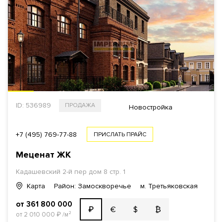
ПОКАЗАТЬ
2
Еще фильтры
ID: 536989
ПРОДАЖА
Новостройка
+7 (495) 769-77-88
ПРИСЛАТЬ ПРАЙС
Меценат ЖК
Кадашевский 2-й пер дом 8 стр. 1
Карта
Район: Замоскворечье
м. Третьяковская
от 361 800 000
€
$
₿
₽
от 2 010 000
₽
/м²