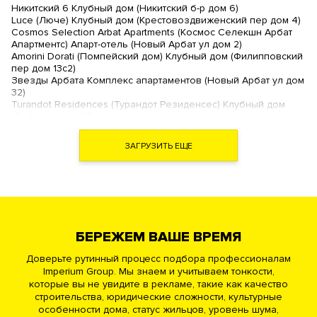
Никитский 6 Клубный дом (Никитский б-р дом 6)
Luce (Люче) Клубный дом (Крестовоздвиженский пер дом 4)
Cosmos Selection Arbat Apartments (Космос Селекшн Арбат
Апартментс) Апарт-отель (Новый Арбат ул дом 2)
Amorini Dorati (Помпейский дом) Клубный дом (Филипповский
пер дом 13с2)
Звезды Арбата Комплекс апартаментов (Новый Арбат ул дом
32)
Turandot Residences (Турандот Резиденсес) Клубный дом
(Арбат ул дом 24)
Artisan (Артизан) Клубный дом (Арбат ул дом 39)
Дом Наркомфина (Новинский б-р дом 25 )
ЗАГРУЗИТЬ ЕЩЕ
Дом на Хлебном (Хлебный пер дом 19)
The Book (Зе Бук) Комплекс апартаментов (Новый Арбат ул
дом 15)
Гоголевский 12 Ансамбль клубных резиденций (Гоголевский
б-р дом 12)
Афанасьевский ЖК (Афанасьевский Б. пер дом 28)
Большая Никитская 45 Клубный дом (Никитская Б. ул дом 45)
БЕРЕЖЕМ ВАШЕ ВРЕМЯ
Академия Клубный дом (Нащокинский пер дом 7)
Рахманинов Клубный дом (Кисловский М. пер дом 3)
Доверьте рутинный процесс подбора профессионалам
Новый Арбат ЖК (Новый Арбат ул дом 27)
Imperium Group. Мы знаем и учитываем тонкости,
Театральный Дом Премиум квартал (Поварская ул дом 8/1)
которые вы не увидите в рекламе, такие как качество
Трубниковский 30 Клубный дом (Трубниковский пер дом
30с1)
строительства, юридические сложности, культурные
особенности дома, статус жильцов, уровень шума,