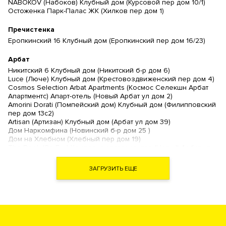
NABOKOV (Набоков) Клубный дом (Курсовой пер дом 10/1)
Остоженка Парк-Палас ЖК (Хилков пер дом 1)
Пречистенка
Еропкинский 16 Клубный дом (Еропкинский пер дом 16/23)
Арбат
Никитский 6 Клубный дом (Никитский б-р дом 6)
Luce (Люче) Клубный дом (Крестовоздвиженский пер дом 4)
Cosmos Selection Arbat Apartments (Космос Селекшн Арбат
Апартментс) Апарт-отель (Новый Арбат ул дом 2)
Amorini Dorati (Помпейский дом) Клубный дом (Филипповский
пер дом 13с2)
Artisan (Артизан) Клубный дом (Арбат ул дом 39)
Дом Наркомфина (Новинский б-р дом 25 )
Дом на Хлебном (Хлебный пер дом 19)
The Book (Зе Бук) Комплекс апартаментов (Новый Арбат ул
дом 15)
Звезды Арбата Комплекс апартаментов (Новый Арбат ул дом
ЗАГРУЗИТЬ ЕЩЕ
32)
Turandot Residences (Турандот Резиденсес) Клубный дом
(Арбат ул дом 24)
Гоголевский 12 Ансамбль клубных резиденций (Гоголевский
б-р дом 12)
Рахманинов Клубный дом (Кисловский М. пер дом 3)
Театральный Дом Премиум квартал (Поварская ул дом 8/1)