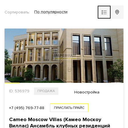
По популярности
Сортировать:
Новостройка
ЖК ВЫБОР
РАЙОН
ВЫБРАТЬ НА КАРТЕ
СТОИМОСТЬ
ID: 536979
ПРОДАЖА
Общая
За 1 м²
Новостройка
+7 (495) 769-77-88
ПРИСЛАТЬ ПРАЙС
Cameo Moscow Villas (Камео Москоу
Виллас) Ансамбль клубных резиденций