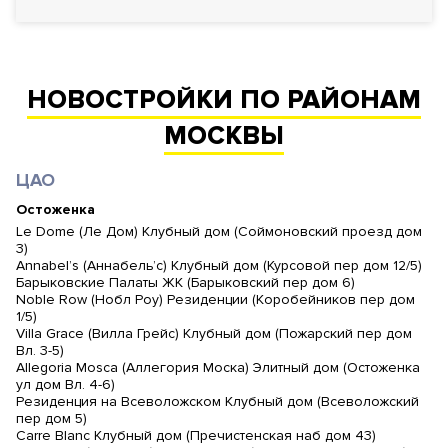
ПОКАЗАТЬ
1
НОВОСТРОЙКИ ПО РАЙОНАМ
МОСКВЫ
Еще фильтры
ЦАО
Остоженка
Le Dome (Ле Дом) Клубный дом (Соймоновский проезд дом
3)
Annabel’s (Аннабель’с) Клубный дом (Курсовой пер дом 12/5)
Барыковские Палаты ЖК (Барыковский пер дом 6)
Noble Row (Нобл Роу) Резиденции (Коробейников пер дом
1/5)
Villa Grace (Вилла Грейс) Клубный дом (Пожарский пер дом
Вл. 3-5)
Allegoria Mosca (Аллегория Моска) Элитный дом (Остоженка
ул дом Вл. 4-6)
Резиденция на Всеволожском Клубный дом (Всеволожский
пер дом 5)
Carre Blanc Клубный дом (Пречистенская наб дом 43)