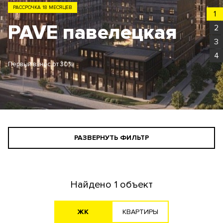
РАССРОЧКА 18 МЕСЯЦЕВ
1
PAVE павелецкая
2
3
4
Первый взнос от 30%
РАЗВЕРНУТЬ ФИЛЬТР
СТАНДАРТНЫЙ ПОИСК
ПОИСК ДЛЯ ИНВЕСТОРА
Найдено
1 объект
АГЕНТАМ
ЖK
KВАРТИРЫ