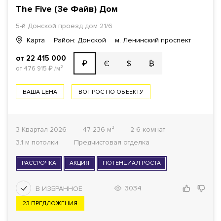
The Five (Зе Файв) Дом
5-й Донской проезд дом 21/6
Карта
Район: Донской
м. Ленинский проспект
от 22 415 000
€
$
₿
₽
от 476 915
₽
/м²
ВАША ЦЕНА
ВОПРОС ПО ОБЪЕКТУ
3 Квартал 2026
47-236 м²
2-6 комнат
3.1 м потолки
Предчистовая отделка
РАССРОЧКА
АКЦИЯ
ПОТЕНЦИАЛ РОСТА
3034
23 ПРЕДЛОЖЕНИЯ