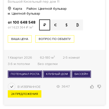
Большой Кисельный пер дом 11
Карта
Район: Цветной бульвар
м. Цветной бульвар
от 100 648 548
€
$
₿
₽
от 1 623 364
₽
/м²
ВАША ЦЕНА
ВОПРОС ПО ОБЪЕКТУ
1 Квартал 2026
62-180 м²
2-5 комнат
3.6 м потолки
Без отделки
ПОТЕНЦИАЛ РОСТА
КЛУБНЫЙ ДОМ
БАССЕЙН
3647
24 ПРЕДЛОЖЕНИЯ