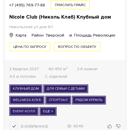
ПЛОЩАДЬ
+7 (495) 769-77-88
ПРИСЛАТЬ ПРАЙС
Nicole Club (Николь Клаб) Клубный дом
Никольская ул дом 8/1
1
КОМНАТ ОТ
Карта
Район: Тверской
м. Площадь Революции
ЦЕНА ПО ЗАПРОСУ
ВОПРОС ПО ОБЪЕКТУ
ОТДЕЛКА
Все варианты
2 Квартал 2027
40-450 м²
2-6 комнат
4.5 м потолки
С отделкой
ГОТОВНОСТЬ ДОМА
КЛУБНЫЙ ДОМ
Все варианты
ДЛЯ СЕМЬИ С ДЕТЬМИ
WELLNESS-КЛУБ
СПОРТЗАЛ
РЯДОМ КРЕМЛЬ
ФОНД
EVENT-ХОЛЛ
ЕЩЕ +
Все варианты
8048