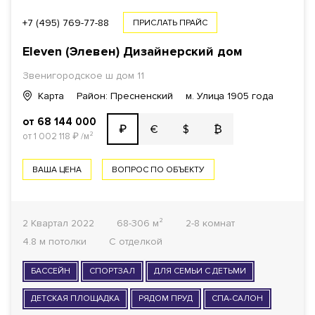
+7 (495) 769-77-88
ПРИСЛАТЬ ПРАЙС
Eleven (Элевен) Дизайнерский дом
Звенигородское ш дом 11
Карта
Район: Пресненский
м. Улица 1905 года
от 68 144 000
€
$
₿
₽
от 1 002 118
₽
/м²
ВАША ЦЕНА
ВОПРОС ПО ОБЪЕКТУ
2 Квартал 2022
68-306 м²
2-8 комнат
4.8 м потолки
С отделкой
БАССЕЙН
СПОРТЗАЛ
ДЛЯ СЕМЬИ С ДЕТЬМИ
ДЕТСКАЯ ПЛОЩАДКА
РЯДОМ ПРУД
СПА-САЛОН