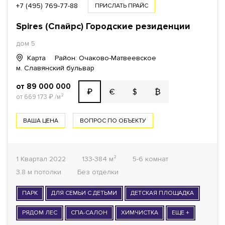
+7 (495) 769-77-88
ПРИСЛАТЬ ПРАЙС
Spires (Спайрс) Городские резиденции
дом 5
Карта
Район: Очаково-Матвеевское
м. Славянский бульвар
от 89 000 000
€
$
₿
₽
от 669 173
₽
/м²
ВАША ЦЕНА
ВОПРОС ПО ОБЪЕКТУ
1 Квартал 2022
133-384 м²
5-6 комнат
3.8 м потолки
Без отделки
ПАРК
ДЛЯ СЕМЬИ С ДЕТЬМИ
ДЕТСКАЯ ПЛОЩАДКА
РЯДОМ ЛЕС
СПА-САЛОН
ХИМЧИСТКА
ЕЩЕ +