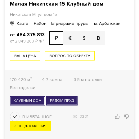
Малая Никитская 15 Клубный дом
Никитская М. ул дом 15
Карта
Район: Патриаршие пруды
м. Арбатская
от 484 375 813
€
$
₿
₽
от 2 849 269
₽
/м²
ВАША ЦЕНА
ВОПРОС ПО ОБЪЕКТУ
170-420 м²
4-7 комнат
3.5 м потолки
Без отделки
КЛУБНЫЙ ДОМ
РЯДОМ ПРУД
2321
3 ПРЕДЛОЖЕНИЯ