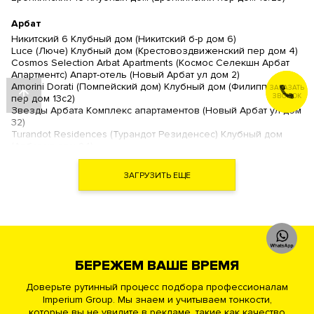
Арбат
Никитский 6 Клубный дом (Никитский б-р дом 6)
Luce (Люче) Клубный дом (Крестовоздвиженский пер дом 4)
Cosmos Selection Arbat Apartments (Космос Селекшн Арбат
Апартментс) Апарт-отель (Новый Арбат ул дом 2)
Amorini Dorati (Помпейский дом) Клубный дом (Филипповский
ЗАКАЗАТЬ
ЗВОНОК
пер дом 13с2)
Звезды Арбата Комплекс апартаментов (Новый Арбат ул дом
32)
Turandot Residences (Турандот Резиденсес) Клубный дом
(Арбат ул дом 24)
Artisan (Артизан) Клубный дом (Арбат ул дом 39)
Дом Наркомфина (Новинский б-р дом 25 )
ЗАГРУЗИТЬ ЕЩЕ
Дом на Хлебном (Хлебный пер дом 19)
The Book (Зе Бук) Комплекс апартаментов (Новый Арбат ул
дом 15)
Гоголевский 12 Ансамбль клубных резиденций (Гоголевский
б-р дом 12)
Афанасьевский ЖК (Афанасьевский Б. пер дом 28)
Большая Никитская 45 Клубный дом (Никитская Б. ул дом 45)
БЕРЕЖЕМ ВАШЕ ВРЕМЯ
Академия Клубный дом (Нащокинский пер дом 7)
Новый Арбат ЖК (Новый Арбат ул дом 27)
Доверьте рутинный процесс подбора профессионалам
Рахманинов Клубный дом (Кисловский М. пер дом 3)
Imperium Group. Мы знаем и учитываем тонкости,
Театральный Дом Премиум квартал (Поварская ул дом 8/1)
которые вы не увидите в рекламе, такие как качество
Трубниковский 30 Клубный дом (Трубниковский пер дом