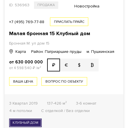
ID: 536963
ПРОДАЖА
Новостройка
+7 (495) 769-77-88
ПРИСЛАТЬ ПРАЙС
Малая бронная 15 Клубный дом
Бронная М. ул дом 15
Карта
Район: Патриаршие пруды
м. Пушкинская
от 630 000 000
€
$
₿
₽
от 4 598 540
₽
/м²
ВАША ЦЕНА
ВОПРОС ПО ОБЪЕКТУ
3 Квартал 2019
137-426 м²
3-6 комнат
4 м потолки
С отделкой / Без отделки
КЛУБНЫЙ ДОМ