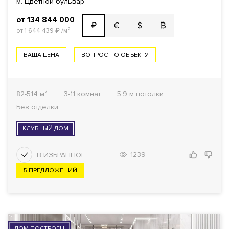
м. Цветной бульвар
от 134 844 000
€
$
₿
₽
от 1 644 439
₽
/м²
ВАША ЦЕНА
ВОПРОС ПО ОБЪЕКТУ
82-514 м²
3-11 комнат
5.9 м потолки
Без отделки
КЛУБНЫЙ ДОМ
1239
5 ПРЕДЛОЖЕНИЙ
ДОМ ПОСТРОЕН