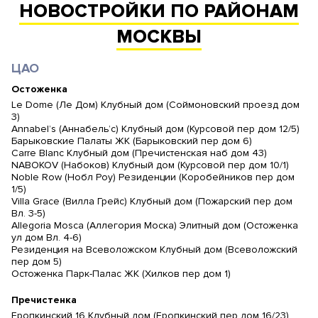
НОВОСТРОЙКИ ПО РАЙОНАМ
МОСКВЫ
ЦАО
Остоженка
Le Dome (Ле Дом) Клубный дом (Соймоновский проезд дом
3)
Annabel’s (Аннабель’с) Клубный дом (Курсовой пер дом 12/5)
Барыковские Палаты ЖК (Барыковский пер дом 6)
Carre Blanc Клубный дом (Пречистенская наб дом 43)
NABOKOV (Набоков) Клубный дом (Курсовой пер дом 10/1)
Noble Row (Нобл Роу) Резиденции (Коробейников пер дом
1/5)
Villa Grace (Вилла Грейс) Клубный дом (Пожарский пер дом
Вл. 3-5)
Allegoria Mosca (Аллегория Моска) Элитный дом (Остоженка
ул дом Вл. 4-6)
Резиденция на Всеволожском Клубный дом (Всеволожский
пер дом 5)
Остоженка Парк-Палас ЖК (Хилков пер дом 1)
Пречистенка
Еропкинский 16 Клубный дом (Еропкинский пер дом 16/23)