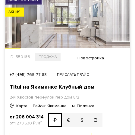
АКЦИЯ
ID: 550166
ПРОДАЖА
Новостройка
+7 (495) 769-77-88
ПРИСЛАТЬ ПРАЙС
Titul на Якиманке Клубный дом
2-й Хвостов переулок пер дом 8/2
Карта
Район: Якиманка
м. Полянка
от 206 004 314
€
$
₿
₽
от 1 279 530
₽
/м²