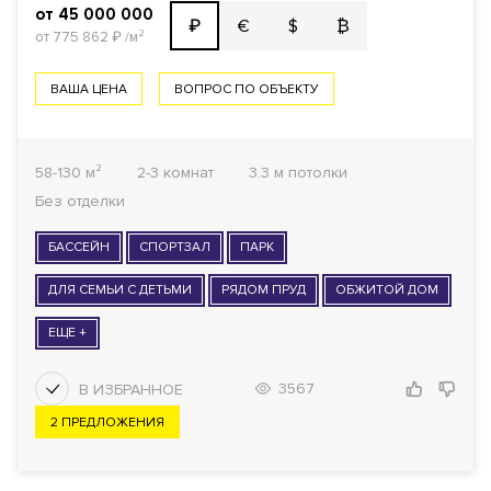
от 45 000 000
€
$
₿
₽
от 775 862
₽
/м²
ВАША ЦЕНА
ВОПРОС ПО ОБЪЕКТУ
58-130 м²
2-3 комнат
3.3 м потолки
Без отделки
БАССЕЙН
СПОРТЗАЛ
ПАРК
ДЛЯ СЕМЬИ С ДЕТЬМИ
РЯДОМ ПРУД
ОБЖИТОЙ ДОМ
ЕЩЕ +
3567
2 ПРЕДЛОЖЕНИЯ