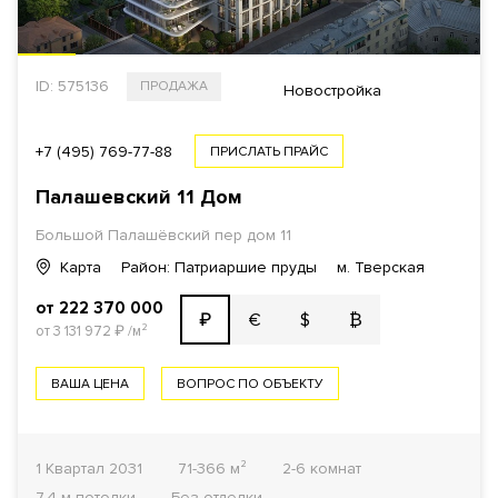
ID: 575136
ПРОДАЖА
Новостройка
+7 (495) 769-77-88
ПРИСЛАТЬ ПРАЙС
Палашевский 11 Дом
Большой Палашёвский пер дом 11
Карта
Район: Патриаршие пруды
м. Тверская
от 222 370 000
€
$
₿
₽
от 3 131 972
₽
/м²
ВАША ЦЕНА
ВОПРОС ПО ОБЪЕКТУ
1 Квартал 2031
71-366 м²
2-6 комнат
7.4 м потолки
Без отделки