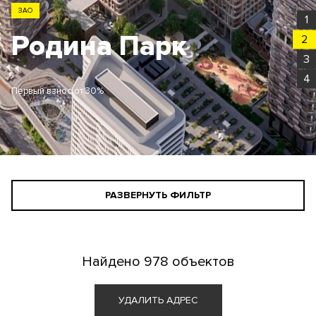
ЗАО
1
Родина Парк
2
3
4
Первый взнос от 30%
РАЗВЕРНУТЬ ФИЛЬТР
СТАНДАРТНЫЙ ПОИСК
ПОИСК ДЛЯ ИНВЕСТОРА
Найдено
978 объектов
АГЕНТАМ
УДАЛИТЬ АДРЕС