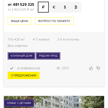
от 481 529 325
€
$
₿
₽
от 2 832 525
₽
/м²
ВАША ЦЕНА
ВОПРОС ПО ОБЪЕКТУ
170-420 м²
4-7 комнат
3.5 м потолки
Без отделки
КЛУБНЫЙ ДОМ
РЯДОМ ПРУД
2321
3 ПРЕДЛОЖЕНИЯ
СЕМЬЕ С ДЕТЬМИ