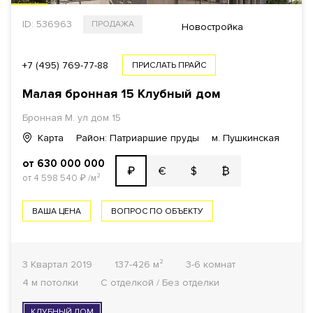
ID: 536963
ПРОДАЖА
Новостройка
+7 (495) 769-77-88
ПРИСЛАТЬ ПРАЙС
Малая бронная 15 Клубный дом
Бронная М. ул дом 15
Карта
Район: Патриаршие пруды
м. Пушкинская
от 630 000 000
€
$
₿
₽
от 4 598 540
₽
/м²
ВАША ЦЕНА
ВОПРОС ПО ОБЪЕКТУ
3 Квартал 2019
137-426 м²
3-6 комнат
4 м потолки
С отделкой / Без отделки
КЛУБНЫЙ ДОМ