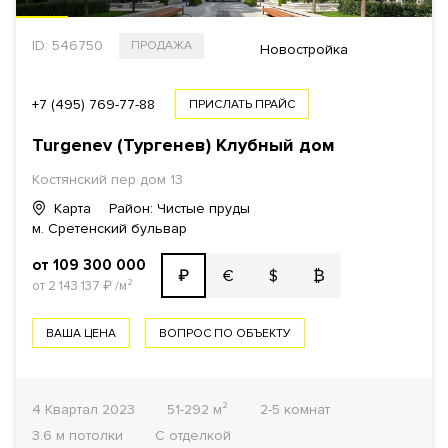
ID: 546750
ПРОДАЖА
Новостройка
+7 (495) 769-77-88
ПРИСЛАТЬ ПРАЙС
Turgenev (Тургенев) Клубный дом
Костянский пер дом 13
Карта
Район: Чистые пруды
м. Сретенский бульвар
от 109 300 000
€
$
₿
₽
от 2 143 137
₽
/м²
ВАША ЦЕНА
ВОПРОС ПО ОБЪЕКТУ
4 Квартал 2023
51-292 м²
2-5 комнат
3.6 м потолки
С отделкой