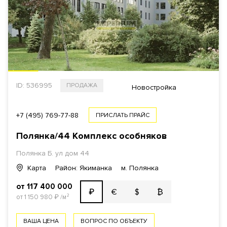
ID: 536995
ПРОДАЖА
Новостройка
+7 (495) 769-77-88
ПРИСЛАТЬ ПРАЙС
Полянка/44 Комплекс особняков
Полянка Б. ул дом 44
Карта
Район: Якиманка
м. Полянка
от 117 400 000
€
$
₿
₽
от 1 150 980
₽
/м²
ВАША ЦЕНА
ВОПРОС ПО ОБЪЕКТУ