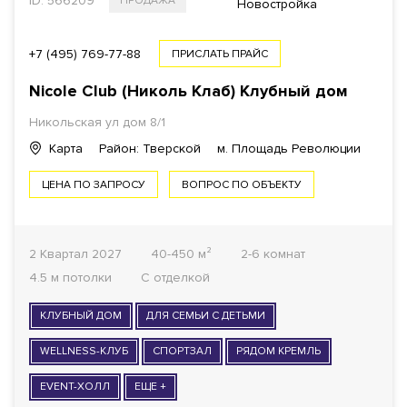
ID: 566209
ПРОДАЖА
$
€
₿
₽
Новостройка
ПЛОЩАДЬ
+7 (495) 769-77-88
ПРИСЛАТЬ ПРАЙС
Nicole Club (Николь Клаб) Клубный дом
Никольская ул дом 8/1
1
КОМНАТ ОТ
Карта
Район: Тверской
м. Площадь Революции
ЦЕНА ПО ЗАПРОСУ
ВОПРОС ПО ОБЪЕКТУ
ОТДЕЛКА
Все варианты
2 Квартал 2027
40-450 м²
2-6 комнат
4.5 м потолки
С отделкой
ГОТОВНОСТЬ ДОМА
КЛУБНЫЙ ДОМ
Все варианты
ДЛЯ СЕМЬИ С ДЕТЬМИ
WELLNESS-КЛУБ
СПОРТЗАЛ
РЯДОМ КРЕМЛЬ
ФОНД
EVENT-ХОЛЛ
ЕЩЕ +
Все варианты