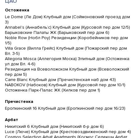
ЦАО
Остоженка
Le Dome (Ле Дом) Клубный дом (Соймоновский проезд дом
3)
Annabel’s (Аннабель’с) Клубный дом (Курсовой пер дом 12/5)
Барыковские Палаты ЖК (Барыковский пер дом 6)
Noble Row (Нобл Роу) Резиденции (Коробейников пер дом
1/5)
Villa Grace (Вилла Грейс) Клубный дом (Пожарский пер дом
Вл. 3-5)
Allegoria Mosca (Аллегория Моска) Элитный дом (Остоженка
ул дом Вл. 4-6)
Резиденция на Всеволожском Клубный дом (Всеволожский
пер дом 5)
Carre Blanc Клубный дом (Пречистенская наб дом 43)
NABOKOV (Набоков) Клубный дом (Курсовой пер дом 10/1)
Остоженка Парк-Палас ЖК (Хилков пер дом 1)
Пречистенка
Еропкинский 16 Клубный дом (Еропкинский пер дом 16/23)
Арбат
Никитский 6 Клубный дом (Никитский б-р дом 6)
Luce (Люче) Клубный дом (Крестовоздвиженский пер дом 4)
Cosmos Selection Arbat Apartments (Космос Селекшн Арбат