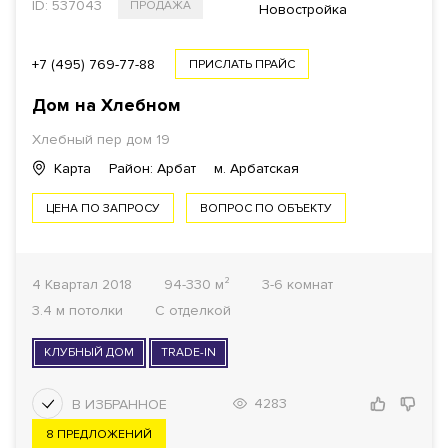
ID: 537043
ПРОДАЖА
Новостройка
+7 (495) 769-77-88
ПРИСЛАТЬ ПРАЙС
Дом на Хлебном
Хлебный пер дом 19
Карта
Район: Арбат
м. Арбатская
ЦЕНА ПО ЗАПРОСУ
ВОПРОС ПО ОБЪЕКТУ
4 Квартал 2018
94-330 м²
3-6 комнат
3.4 м потолки
С отделкой
КЛУБНЫЙ ДОМ
TRADE-IN
4283
8 ПРЕДЛОЖЕНИЙ