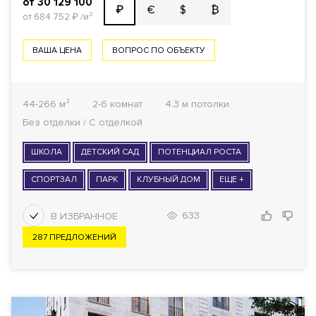
от 30 129 100
€
$
₿
₽
от 684 752
₽
/м²
ВАША ЦЕНА
ВОПРОС ПО ОБЪЕКТУ
44-266 м²
2-6 комнат
4.3 м потолки
Без отделки / С отделкой
ШКОЛА
ДЕТСКИЙ САД
ПОТЕНЦИАЛ РОСТА
СПОРТЗАЛ
ПАРК
КЛУБНЫЙ ДОМ
ЕЩЕ +
633
287 ПРЕДЛОЖЕНИЙ