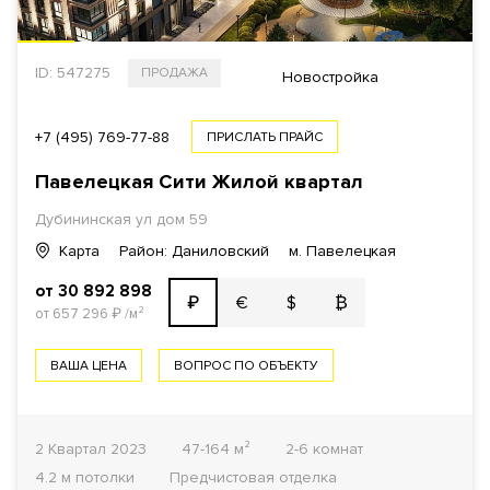
ID: 547275
ПРОДАЖА
Новостройка
+7 (495) 769-77-88
ПРИСЛАТЬ ПРАЙС
Павелецкая Сити Жилой квартал
Дубининская ул дом 59
Карта
Район: Даниловский
м. Павелецкая
от 30 892 898
€
$
₿
₽
от 657 296
₽
/м²
ВАША ЦЕНА
ВОПРОС ПО ОБЪЕКТУ
2 Квартал 2023
47-164 м²
2-6 комнат
4.2 м потолки
Предчистовая отделка