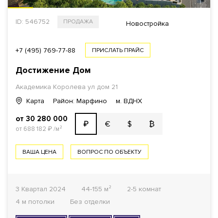
ID: 546752
ПРОДАЖА
Новостройка
+7 (495) 769-77-88
ПРИСЛАТЬ ПРАЙС
Достижение Дом
Академика Королева ул дом 21
Карта
Район: Марфино
м. ВДНХ
от 30 280 000
€
$
₿
₽
от 688 182
₽
/м²
ВАША ЦЕНА
ВОПРОС ПО ОБЪЕКТУ
3 Квартал 2024
44-155 м²
2-5 комнат
4 м потолки
Без отделки