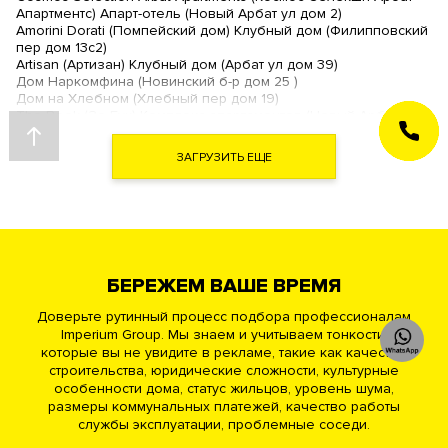
Апартментс) Апарт-отель (Новый Арбат ул дом 2)
Amorini Dorati (Помпейский дом) Клубный дом (Филипповский
пер дом 13с2)
Artisan (Артизан) Клубный дом (Арбат ул дом 39)
Дом Наркомфина (Новинский б-р дом 25 )
Дом на Хлебном (Хлебный пер дом 19)
The Book (Зе Бук) Комплекс апартаментов (Новый Арбат ул
ЗАКАЗАТЬ
дом 15)
ЗВОНОК
Звезды Арбата Комплекс апартаментов (Новый Арбат ул дом
ЗАГРУЗИТЬ ЕЩЕ
32)
Turandot Residences (Турандот Резиденсес) Клубный дом
(Арбат ул дом 24)
Гоголевский 12 Ансамбль клубных резиденций (Гоголевский
б-р дом 12)
Рахманинов Клубный дом (Кисловский М. пер дом 3)
Театральный Дом Премиум квартал (Поварская ул дом 8/1)
БЕРЕЖЕМ ВАШЕ ВРЕМЯ
Афанасьевский ЖК (Афанасьевский Б. пер дом 28)
Большая Никитская 45 Клубный дом (Никитская Б. ул дом 45)
Доверьте рутинный процесс подбора профессионалам
Академия Клубный дом (Нащокинский пер дом 7)
Imperium Group. Мы знаем и учитываем тонкости,
Новый Арбат ЖК (Новый Арбат ул дом 27)
которые вы не увидите в рекламе, такие как качество
Трубниковский 30 Клубный дом (Трубниковский пер дом
30с1)
строительства, юридические сложности, культурные
особенности дома, статус жильцов, уровень шума,
размеры коммунальных платежей, качество работы
Хамовники
службы эксплуатации, проблемные соседи.
Узоры ЖК (2-й Вражский пер дом 8 стр.2)
Дом XXII (Дом 22) (Погодинская ул дом 22/3)