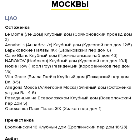
МОСКВЫ
ЦАО
Остоженка
Le Dome (Ле Дом) Клубный дом (Соймоновский проезд дом
3)
Annabel’s (Аннабель’с) Клубный дом (Курсовой пер дом 12/5)
Барыковские Палаты ЖК (Барыковский пер дом 6)
Carre Blanc Клубный дом (Пречистенская наб дом 43)
NABOKOV (Набоков) Клубный дом (Курсовой пер дом 10/1)
Noble Row (Нобл Роу) Резиденции (Коробейников пер дом
1/5)
Villa Grace (Вилла Грейс) Клубный дом (Пожарский пер дом
Вл. 3-5)
Allegoria Mosca (Аллегория Моска) Элитный дом (Остоженка
ул дом Вл. 4-6)
Резиденция на Всеволожском Клубный дом (Всеволожский
пер дом 5)
Остоженка Парк-Палас ЖК (Хилков пер дом 1)
Пречистенка
Еропкинский 16 Клубный дом (Еропкинский пер дом 16/23)
Арбат