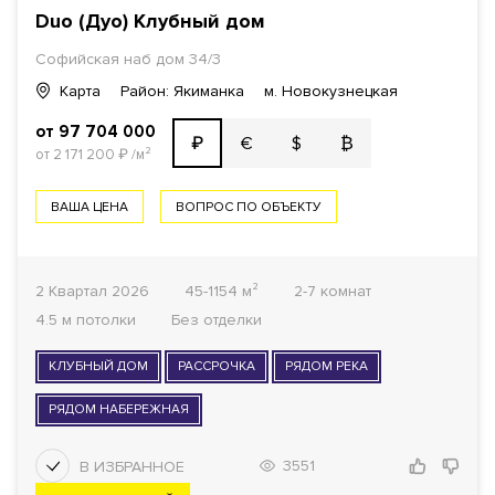
Duo (Дуо) Клубный дом
Софийская наб дом 34/3
Карта
Район: Якиманка
м. Новокузнецкая
от 97 704 000
€
$
₿
₽
от 2 171 200
₽
/м²
ВАША ЦЕНА
ВОПРОС ПО ОБЪЕКТУ
2 Квартал 2026
45-1154 м²
2-7 комнат
4.5 м потолки
Без отделки
КЛУБНЫЙ ДОМ
РАССРОЧКА
РЯДОМ РЕКА
РЯДОМ НАБЕРЕЖНАЯ
3551