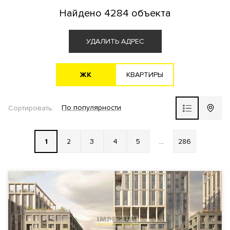
Найдено
4284 объекта
АГЕНТАМ
УДАЛИТЬ АДРЕС
ЖK
KВАРТИРЫ
Новостройка
По популярности
Сортировать:
ЖК ВЫБОР
1
2
3
4
5
...
286
РАЙОН
ВЫБРАТЬ НА КАРТЕ
СТОИМОСТЬ
Общая
За 1 м²