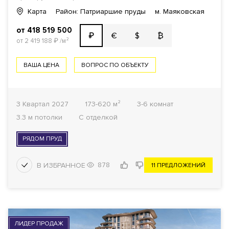
Карта
Район: Патриаршие пруды
м. Маяковская
от 418 519 500
€
$
₿
₽
от 2 419 188
₽
/м²
ВАША ЦЕНА
ВОПРОС ПО ОБЪЕКТУ
3 Квартал 2027
173-620 м²
3-6 комнат
3.3 м потолки
С отделкой
РЯДОМ ПРУД
878
11 ПРЕДЛОЖЕНИЙ
ЛИДЕР ПРОДАЖ