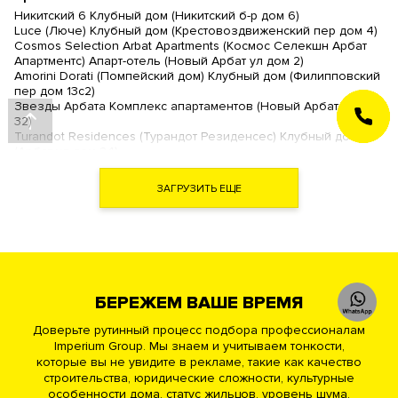
Никитский 6 Клубный дом (Никитский б-р дом 6)
Luce (Люче) Клубный дом (Крестовоздвиженский пер дом 4)
Cosmos Selection Arbat Apartments (Космос Селекшн Арбат
Апартментс) Апарт-отель (Новый Арбат ул дом 2)
Amorini Dorati (Помпейский дом) Клубный дом (Филипповский
пер дом 13с2)
Звезды Арбата Комплекс апартаментов (Новый Арбат ул дом
ЗАКАЗАТЬ
32)
ЗВОНОК
Turandot Residences (Турандот Резиденсес) Клубный дом
(Арбат ул дом 24)
Artisan (Артизан) Клубный дом (Арбат ул дом 39)
Дом Наркомфина (Новинский б-р дом 25 )
ЗАГРУЗИТЬ ЕЩЕ
Дом на Хлебном (Хлебный пер дом 19)
The Book (Зе Бук) Комплекс апартаментов (Новый Арбат ул
дом 15)
Гоголевский 12 Ансамбль клубных резиденций (Гоголевский
б-р дом 12)
Афанасьевский ЖК (Афанасьевский Б. пер дом 28)
Большая Никитская 45 Клубный дом (Никитская Б. ул дом 45)
БЕРЕЖЕМ ВАШЕ ВРЕМЯ
Академия Клубный дом (Нащокинский пер дом 7)
Новый Арбат ЖК (Новый Арбат ул дом 27)
Доверьте рутинный процесс подбора профессионалам
Рахманинов Клубный дом (Кисловский М. пер дом 3)
Imperium Group. Мы знаем и учитываем тонкости,
Театральный Дом Премиум квартал (Поварская ул дом 8/1)
которые вы не увидите в рекламе, такие как качество
Трубниковский 30 Клубный дом (Трубниковский пер дом
30с1)
строительства, юридические сложности, культурные
особенности дома, статус жильцов, уровень шума,