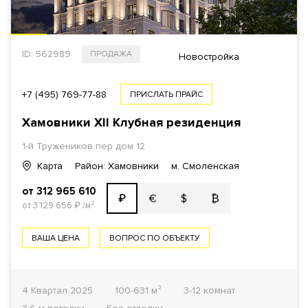
ID: 562989
ПРОДАЖА
Новостройка
+7 (495) 769-77-88
ПРИСЛАТЬ ПРАЙС
Хамовники XII Клубная резиденция
1-й Тружеников пер дом 12
Карта
Район: Хамовники
м. Смоленская
от 312 965 610
€
$
₿
₽
от 3 129 656
₽
/м²
ВАША ЦЕНА
ВОПРОС ПО ОБЪЕКТУ
4 Квартал 2025
100-631 м²
3-12 комнат