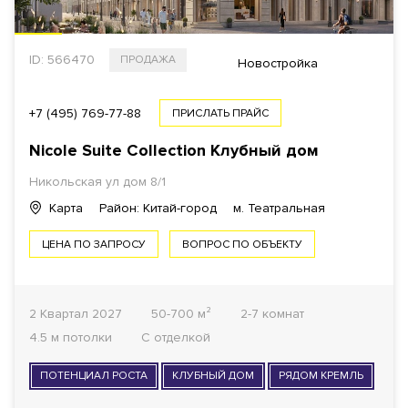
ID: 566470
ПРОДАЖА
Новостройка
+7 (495) 769-77-88
ПРИСЛАТЬ ПРАЙС
Nicole Suite Collection Клубный дом
Никольская ул дом 8/1
Карта
Район: Китай-город
м. Театральная
ЦЕНА ПО ЗАПРОСУ
ВОПРОС ПО ОБЪЕКТУ
2 Квартал 2027
50-700 м²
2-7 комнат
4.5 м потолки
С отделкой
ПОТЕНЦИАЛ РОСТА
КЛУБНЫЙ ДОМ
РЯДОМ КРЕМЛЬ