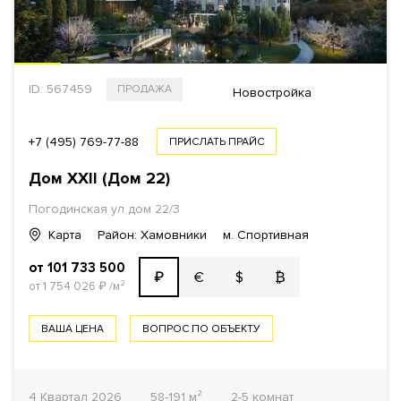
ID: 567459
ПРОДАЖА
Новостройка
+7 (495) 769-77-88
ПРИСЛАТЬ ПРАЙС
Дом XXII (Дом 22)
Погодинская ул дом 22/3
Карта
Район: Хамовники
м. Спортивная
от 101 733 500
€
$
₿
₽
от 1 754 026
₽
/м²
ВАША ЦЕНА
ВОПРОС ПО ОБЪЕКТУ
4 Квартал 2026
58-191 м²
2-5 комнат