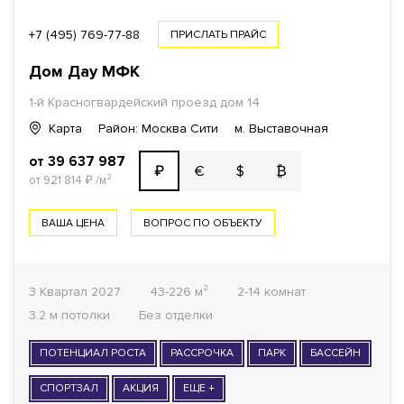
+7 (495) 769-77-88
ПРИСЛАТЬ ПРАЙС
Дом Дау МФК
1-й Красногвардейский проезд
дом 14
Карта
Район: Москва Сити
м. Выставочная
от 39 637 987
€
$
₿
₽
от 921 814
₽
/м²
ВАША ЦЕНА
ВОПРОС ПО ОБЪЕКТУ
3 Квартал 2027
43-226 м²
2-14 комнат
3.2 м потолки
Без отделки
ПОТЕНЦИАЛ РОСТА
РАССРОЧКА
ПАРК
БАССЕЙН
СПОРТЗАЛ
АКЦИЯ
ЕЩЕ +