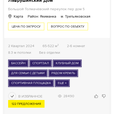
Лаврушинский Дом
Большой Толмачёвский переулок пер дом 5
Карта
Район: Якиманка
м. Третьяковская
ЦЕНА ПО ЗАПРОСУ
ВОПРОС ПО ОБЪЕКТУ
2 Квартал 2024
65-522 м²
2-6 комнат
8.3 м потолки
Без отделки
БАССЕЙН
СПОРТЗАЛ
КЛУБНЫЙ ДОМ
ДЛЯ СЕМЬИ С ДЕТЬМИ
РЯДОМ КРЕМЛЬ
СПОРТИВНАЯ ПЛОЩАДКА
ЕЩЕ +
28490
122 ПРЕДЛОЖЕНИЯ