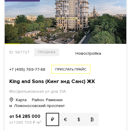
ID: 567727
ПРОДАЖА
Новостройка
+7 (495) 769-77-88
ПРИСЛАТЬ ПРАЙС
King and Sons (Кинг энд Санc) ЖК
Мосфильмовская ул
дом 31А
Карта
Район: Раменки
м. Ломоносовский проспект
от 54 285 000
€
$
₿
₽
от 1 085 700
₽
/м²