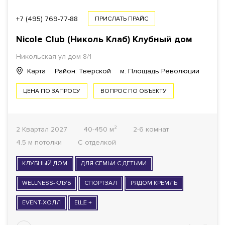
+7 (495) 769-77-88
ПРИСЛАТЬ ПРАЙС
Nicole Club (Николь Клаб) Клубный дом
Никольская ул дом 8/1
Карта
Район: Тверской
м. Площадь Революции
ЦЕНА ПО ЗАПРОСУ
ВОПРОС ПО ОБЪЕКТУ
2 Квартал 2027
40-450 м²
2-6 комнат
4.5 м потолки
С отделкой
КЛУБНЫЙ ДОМ
ДЛЯ СЕМЬИ С ДЕТЬМИ
WELLNESS-КЛУБ
СПОРТЗАЛ
РЯДОМ КРЕМЛЬ
EVENT-ХОЛЛ
ЕЩЕ +