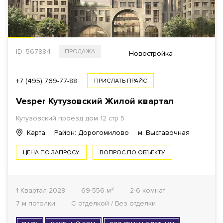
ID: 567884
ПРОДАЖА
$
€
₿
₽
Новостройка
ПЛОЩАДЬ
+7 (495) 769-77-88
ПРИСЛАТЬ ПРАЙС
Vesper Кутузовский Жилой квартал
Кутузовский проезд дом 12 стр 5
1
КОМНАТ ОТ
Карта
Район: Дорогомилово
м. Выставочная
ЦЕНА ПО ЗАПРОСУ
ВОПРОС ПО ОБЪЕКТУ
ОТДЕЛКА
Все варианты
1 Квартал 2028
69-556 м²
2-6 комнат
7 м потолки
С отделкой / Без отделки
ГОТОВНОСТЬ ДОМА