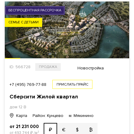
БЕСПРОЦЕНТНАЯ РАССРОЧКА
СЕМЬЕ С ДЕТЬМИ
ID: 566728
ПРОДАЖА
Новостройка
+7 (495) 769-77-88
ПРИСЛАТЬ ПРАЙС
Сберсити Жилой квартал
дом 12 В
Карта
Район: Кунцево
м. Мякинино
от 21 231 000
€
$
₿
₽
от 493 744
₽
/м²