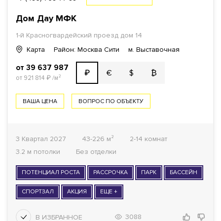
Дом Дау МФК
1-й Красногвардейский проезд
дом 14
Карта
Район: Москва Сити
м. Выставочная
от 39 637 987
€
$
₿
₽
от 921 814
₽
/м²
ВАША ЦЕНА
ВОПРОС ПО ОБЪЕКТУ
3 Квартал 2027
43-226 м²
2-14 комнат
3.2 м потолки
Без отделки
ПОТЕНЦИАЛ РОСТА
РАССРОЧКА
ПАРК
БАССЕЙН
СПОРТЗАЛ
АКЦИЯ
ЕЩЕ +
3088