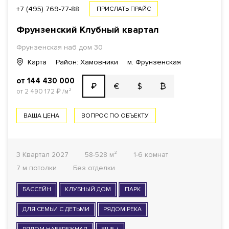
ПЛОЩАДЬ
+7 (495) 769-77-88
ПРИСЛАТЬ ПРАЙС
Фрунзенский Клубный квартал
Фрунзенская наб дом 30
1
КОМНАТ ОТ
Карта
Район: Хамовники
м. Фрунзенская
от 144 430 000
€
$
₿
₽
ОТДЕЛКА
от 2 490 172
₽
/м²
Все варианты
ВАША ЦЕНА
ВОПРОС ПО ОБЪЕКТУ
ГОТОВНОСТЬ ДОМА
3 Квартал 2027
58-528 м²
1-6 комнат
Все варианты
7 м потолки
Без отделки
ФОНД
БАССЕЙН
КЛУБНЫЙ ДОМ
ПАРК
Все варианты
ДЛЯ СЕМЬИ С ДЕТЬМИ
РЯДОМ РЕКА