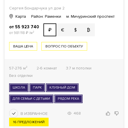
Сергея Бондарчука ул дом 2
Карта
Район: Раменки
м. Мичуринский проспект
от 55 923 740
€
$
₿
₽
от 981 118
₽
/м²
ВАША ЦЕНА
ВОПРОС ПО ОБЪЕКТУ
57-276 м²
2-6 комнат
3.7 м потолки
Без отделки
ШКОЛА
ПАРК
КЛУБНЫЙ ДОМ
ДЛЯ СЕМЬИ С ДЕТЬМИ
РЯДОМ РЕКА
468
16 ПРЕДЛОЖЕНИЙ