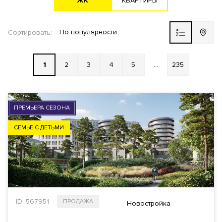
ЖK
KВАРТИРЫ
Новостройка
По популярности
Сортировать:
ЖК ВЫБОР
1
2
3
4
5
...
235
РАЙОН
ВЫБРАТЬ НА КАРТЕ
ПРЕМЬЕРА СЕЗОНА
СТОИМОСТЬ
СЕМЬЕ С ДЕТЬМИ
Общая
За 1 м²
ID: 567951
ПРОДАЖА
$
€
₿
₽
Новостройка