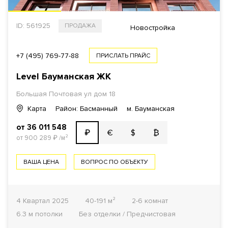
ID: 561925
ПРОДАЖА
Новостройка
+7 (495) 769-77-88
ПРИСЛАТЬ ПРАЙС
Level Бауманская ЖК
Большая Почтовая ул дом 18
Карта
Район: Басманный
м. Бауманская
от 36 011 548
€
$
₿
₽
от 900 289
₽
/м²
ВАША ЦЕНА
ВОПРОС ПО ОБЪЕКТУ
4 Квартал 2025
40-191 м²
2-6 комнат
6.3 м потолки
Без отделки / Предчистовая