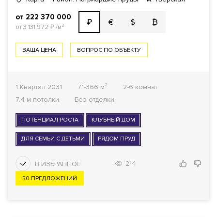
от 222 370 000
€
$
₿
₽
от 3 131 972
₽
/м²
ВАША ЦЕНА
ВОПРОС ПО ОБЪЕКТУ
1 Квартал 2031
71-366 м²
2-6 комнат
7.4 м потолки
Без отделки
ПОТЕНЦИАЛ РОСТА
КЛУБНЫЙ ДОМ
ДЛЯ СЕМЬИ С ДЕТЬМИ
РЯДОМ ПРУД
214
50 ПРЕДЛОЖЕНИЙ