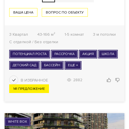
ВАША ЦЕНА
ВОПРОС ПО ОБЪЕКТУ
3 Квартал
43-166 м²
1-5 комнат
3 м потолки
С отделкой / Без отделки
ПОТЕНЦИАЛ РОСТА
РАССРОЧКА
АКЦИЯ
ШКОЛА
ДЕТСКИЙ САД
БАССЕЙН
ЕЩЕ +
2882
141 ПРЕДЛОЖЕНИЕ
WHITE BOX