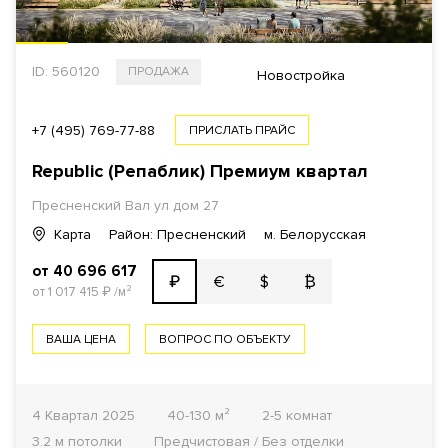
ID: 560120
ПРОДАЖА
Новостройка
+7 (495) 769-77-88
ПРИСЛАТЬ ПРАЙС
Republic (Репаблик) Премиум квартал
Пресненский Вал ул дом 27
Карта
Район: Пресненский
м. Белорусская
от 40 696 617
€
$
₿
₽
от 1 017 415
₽
/м²
ВАША ЦЕНА
ВОПРОС ПО ОБЪЕКТУ
4 Квартал 2025
40-130 м²
2-5 комнат
3.2 м потолки
Предчистовая / Без отделки