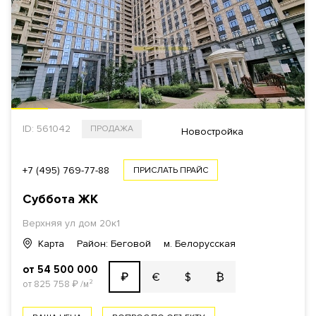
ID: 561042
ПРОДАЖА
Новостройка
+7 (495) 769-77-88
ПРИСЛАТЬ ПРАЙС
Суббота ЖК
Верхняя ул дом 20к1
Карта
Район: Беговой
м. Белорусская
от 54 500 000
€
$
₿
₽
от 825 758
₽
/м²