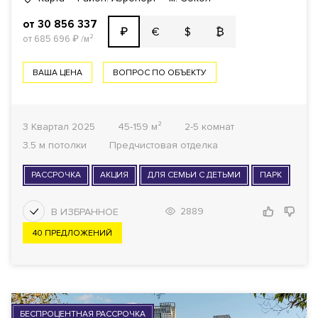
от 30 856 337
€
$
₿
₽
от 685 696
₽
/м²
ВАША ЦЕНА
ВОПРОС ПО ОБЪЕКТУ
3 Квартал 2025
45-159 м²
2-5 комнат
3.5 м потолки
Предчистовая отделка
РАССРОЧКА
АКЦИЯ
ДЛЯ СЕМЬИ С ДЕТЬМИ
ПАРК
2889
40 ПРЕДЛОЖЕНИЙ
БЕСПРОЦЕНТНАЯ РАССРОЧКА