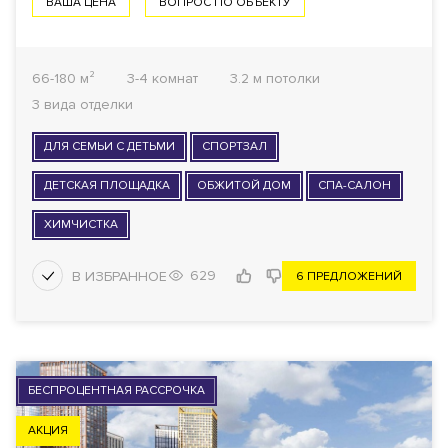
ВАША ЦЕНА
ВОПРОС ПО ОБЪЕКТУ
66-180 м²
3-4 комнат
3.2 м потолки
3 вида отделки
ДЛЯ СЕМЬИ С ДЕТЬМИ
СПОРТЗАЛ
ДЕТСКАЯ ПЛОЩАДКА
ОБЖИТОЙ ДОМ
СПА-САЛОН
ХИМЧИСТКА
629
6 ПРЕДЛОЖЕНИЙ
БЕСПРОЦЕНТНАЯ РАССРОЧКА
АКЦИЯ