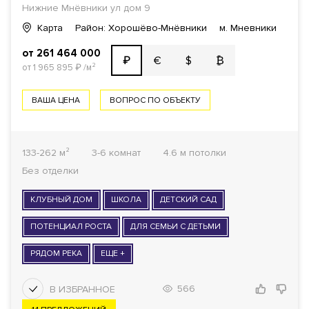
Нижние Мнёвники ул
дом 9
Карта
Район: Хорошёво-Мнёвники
м. Мневники
от 261 464 000
€
$
₿
₽
от 1 965 895
₽
/м²
ВАША ЦЕНА
ВОПРОС ПО ОБЪЕКТУ
133-262 м²
3-6 комнат
4.6 м потолки
Без отделки
КЛУБНЫЙ ДОМ
ШКОЛА
ДЕТСКИЙ САД
ПОТЕНЦИАЛ РОСТА
ДЛЯ СЕМЬИ С ДЕТЬМИ
РЯДОМ РЕКА
ЕЩЕ +
566