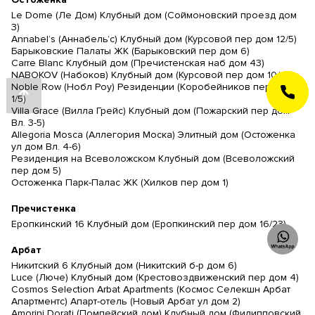
Le Dome (Ле Дом) Клубный дом (Соймоновский проезд дом
3)
Annabel’s (Аннабель’с) Клубный дом (Курсовой пер дом 12/5)
Барыковские Палаты ЖК (Барыковский пер дом 6)
Carre Blanc Клубный дом (Пречистенская наб дом 43)
NABOKOV (Набоков) Клубный дом (Курсовой пер дом 10/1)
Noble Row (Нобл Роу) Резиденции (Коробейников пер дом
ЗАКАЗАТЬ
ЗВОНОК
1/5)
Villa Grace (Вилла Грейс) Клубный дом (Пожарский пер дом
Вл. 3-5)
Allegoria Mosca (Аллегория Моска) Элитный дом (Остоженка
ул дом Вл. 4-6)
Резиденция на Всеволожском Клубный дом (Всеволожский
пер дом 5)
Остоженка Парк-Палас ЖК (Хилков пер дом 1)
Пречистенка
Еропкинский 16 Клубный дом (Еропкинский пер дом 16/23)
Арбат
Никитский 6 Клубный дом (Никитский б-р дом 6)
Luce (Люче) Клубный дом (Крестовоздвиженский пер дом 4)
Cosmos Selection Arbat Apartments (Космос Селекшн Арбат
Апартментс) Апарт-отель (Новый Арбат ул дом 2)
Amorini Dorati (Помпейский дом) Клубный дом (Филипповский