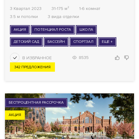
3 Квартал 2023
31-175 м²
1-6 комнат
3.5 м потолки
3 вида отделки
АКЦИЯ
ПОТЕНЦИАЛ РОСТА
ШКОЛА
ДЕТСКИЙ САД
БАССЕЙН
СПОРТЗАЛ
ЕЩЕ +
8535
342 ПРЕДЛОЖЕНИЯ
БЕСПРОЦЕНТНАЯ РАССРОЧКА
АКЦИЯ