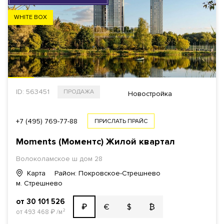
WHITE BOX
ID: 563451
ПРОДАЖА
Новостройка
+7 (495) 769-77-88
ПРИСЛАТЬ ПРАЙС
Moments (Моментс) Жилой квартал
Волоколамское ш дом 28
Карта
Район: Покровское-Стрешнево
м. Стрешнево
от 30 101 526
€
$
₿
₽
от 493 468
₽
/м²