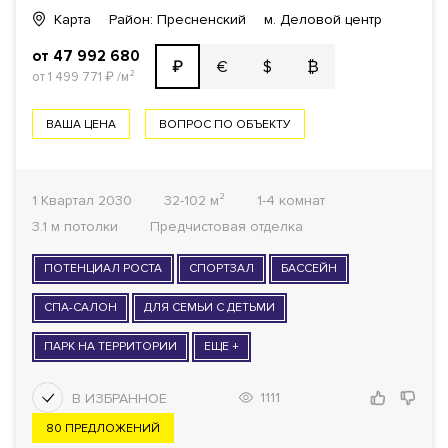
Карта
Район: Пресненский
м. Деловой центр
от 47 992 680
€
$
₿
₽
от 1 499 771
₽
/м²
ВАША ЦЕНА
ВОПРОС ПО ОБЪЕКТУ
1 Квартал 2030
32-102 м²
1-4 комнат
3.1 м потолки
Предчистовая отделка
ПОТЕНЦИАЛ РОСТА
СПОРТЗАЛ
БАССЕЙН
СПА-САЛОН
ДЛЯ СЕМЬИ С ДЕТЬМИ
ПАРК НА ТЕРРИТОРИИ
ЕЩЕ +
1111
80 ПРЕДЛОЖЕНИЙ