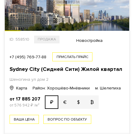
ID: 558510
ПРОДАЖА
Новостройка
+7 (495) 769-77-88
ПРИСЛАТЬ ПРАЙС
Sydney City (Сидней Сити) Жилой квартал
Шеногина ул дом 2
Карта
Район: Хорошёво-Мнёвники
м. Шелепиха
от 17 885 207
€
$
₿
₽
от 576 942
₽
/м²
ВАША ЦЕНА
ВОПРОС ПО ОБЪЕКТУ