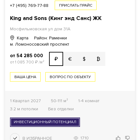
ПЛОЩАДЬ
+7 (495) 769-77-88
ПРИСЛАТЬ ПРАЙС
King and Sons (Кинг энд Санc) ЖК
Мосфильмовская ул
дом 31А
1
КОМНАТ ОТ
Карта
Район: Раменки
м. Ломоносовский проспект
ОТДЕЛКА
от 54 285 000
€
$
₿
₽
от 1 085 700
₽
/м²
Все варианты
ВАША ЦЕНА
ВОПРОС ПО ОБЪЕКТУ
ГОТОВНОСТЬ ДОМА
Все варианты
1 Квартал 2027
50-111 м²
1-4 комнат
3.2 м потолки
Без отделки
ФОНД
ИНВЕСТИЦИОННЫЙ ПОТЕНЦИАЛ
Все варианты
1710