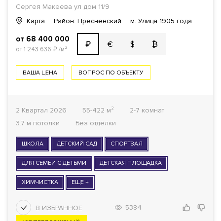
Сергея Макеева ул дом 11/9
Карта
Район: Пресненский
м. Улица 1905 года
от 68 400 000
€
$
₿
₽
от 1 243 636
₽
/м²
ВАША ЦЕНА
ВОПРОС ПО ОБЪЕКТУ
2 Квартал 2026
55-422 м²
2-7 комнат
3.7 м потолки
Без отделки
ШКОЛА
ДЕТСКИЙ САД
СПОРТЗАЛ
ДЛЯ СЕМЬИ С ДЕТЬМИ
ДЕТСКАЯ ПЛОЩАДКА
ХИМЧИСТКА
ЕЩЕ +
5384