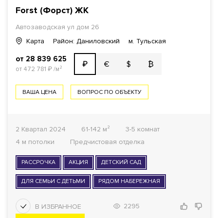
Forst (Форст) ЖК
Автозаводская ул дом 26
Карта
Район: Даниловский
м. Тульская
от 28 839 625
€
$
₿
₽
от 472 781
₽
/м²
ВАША ЦЕНА
ВОПРОС ПО ОБЪЕКТУ
2 Квартал 2024
61-142 м²
3-5 комнат
4 м потолки
Предчистовая отделка
РАССРОЧКА
АКЦИЯ
ДЕТСКИЙ САД
ДЛЯ СЕМЬИ С ДЕТЬМИ
РЯДОМ НАБЕРЕЖНАЯ
2295