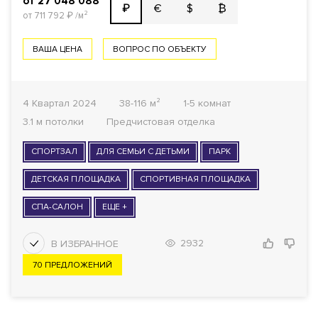
от 27 048 088
€
$
₿
₽
от 711 792
₽
/м²
ВАША ЦЕНА
ВОПРОС ПО ОБЪЕКТУ
4 Квартал 2024
38-116 м²
1-5 комнат
3.1 м потолки
Предчистовая отделка
СПОРТЗАЛ
ДЛЯ СЕМЬИ С ДЕТЬМИ
ПАРК
ДЕТСКАЯ ПЛОЩАДКА
СПОРТИВНАЯ ПЛОЩАДКА
СПА-САЛОН
ЕЩЕ +
2932
70 ПРЕДЛОЖЕНИЙ