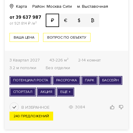
Карта
Район: Москва Сити
м. Выставочная
от 39 637 987
€
$
₿
₽
от 921 814
₽
/м²
ВАША ЦЕНА
ВОПРОС ПО ОБЪЕКТУ
3 Квартал 2027
43-226 м²
2-14 комнат
3.2 м потолки
Без отделки
ПОТЕНЦИАЛ РОСТА
РАССРОЧКА
ПАРК
БАССЕЙН
СПОРТЗАЛ
АКЦИЯ
ЕЩЕ +
3084
240 ПРЕДЛОЖЕНИЙ