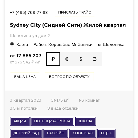
+7 (495) 769-77-88
ПРИСЛАТЬ ПРАЙС
Sydney City (Сидней Сити) Жилой квартал
Шеногина ул дом 2
Карта
Район: Хорошёво-Мнёвники
м. Шелепиха
от 17 885 207
€
$
₿
₽
от 576 942
₽
/м²
ВАША ЦЕНА
ВОПРОС ПО ОБЪЕКТУ
3 Квартал 2023
31-175 м²
1-6 комнат
3.5 м потолки
3 вида отделки
АКЦИЯ
ПОТЕНЦИАЛ РОСТА
ШКОЛА
ДЕТСКИЙ САД
БАССЕЙН
СПОРТЗАЛ
ЕЩЕ +