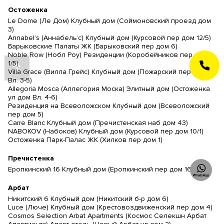
Остоженка
Le Dome (Ле Дом) Клубный дом (Соймоновский проезд дом
3)
Annabel’s (Аннабель’с) Клубный дом (Курсовой пер дом 12/5)
Барыковские Палаты ЖК (Барыковский пер дом 6)
Noble Row (Нобл Роу) Резиденции (Коробейников пер дом
1/5)
ЗАКАЗАТЬ
ЗВОНОК
Villa Grace (Вилла Грейс) Клубный дом (Пожарский пер дом
Вл. 3-5)
Allegoria Mosca (Аллегория Моска) Элитный дом (Остоженка
ул дом Вл. 4-6)
Резиденция на Всеволожском Клубный дом (Всеволожский
пер дом 5)
Carre Blanc Клубный дом (Пречистенская наб дом 43)
NABOKOV (Набоков) Клубный дом (Курсовой пер дом 10/1)
Остоженка Парк-Палас ЖК (Хилков пер дом 1)
Пречистенка
Еропкинский 16 Клубный дом (Еропкинский пер дом 16/23)
Арбат
Никитский 6 Клубный дом (Никитский б-р дом 6)
Luce (Люче) Клубный дом (Крестовоздвиженский пер дом 4)
Cosmos Selection Arbat Apartments (Космос Селекшн Арбат