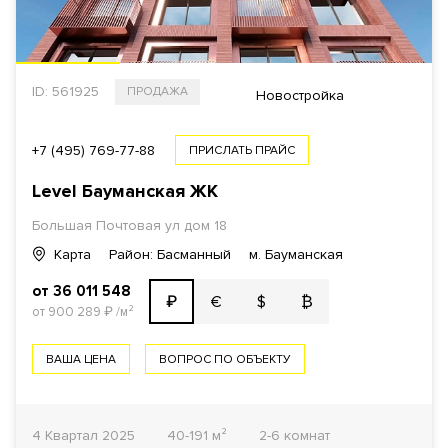
ID: 561925
ПРОДАЖА
Новостройка
+7 (495) 769-77-88
ПРИСЛАТЬ ПРАЙС
Level Бауманская ЖК
Большая Почтовая ул дом 18
Карта
Район: Басманный
м. Бауманская
от 36 011 548
€
$
₿
₽
от 900 289
₽
/м²
ВАША ЦЕНА
ВОПРОС ПО ОБЪЕКТУ
4 Квартал 2025
40-191 м²
2-6 комнат