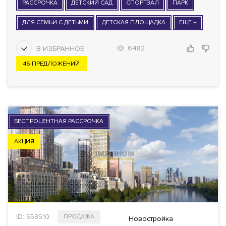
РАССРОЧКА
ДЕТСКИЙ САД
СПОРТЗАЛ
ПАРК
ДЛЯ СЕМЬИ С ДЕТЬМИ
ДЕТСКАЯ ПЛОЩАДКА
ЕЩЕ +
6482
46 ПРЕДЛОЖЕНИЙ
БЕСПРОЦЕНТНАЯ РАССРОЧКА
АКЦИЯ
ID: 558510
ПРОДАЖА
Новостройка