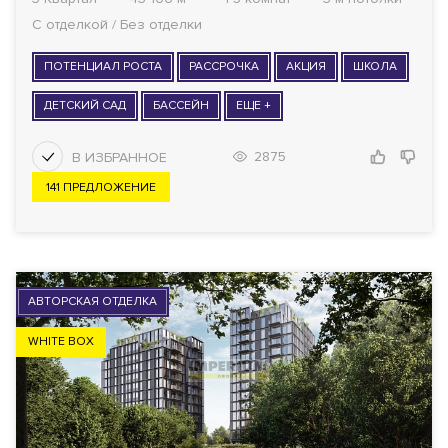
С отделкой / Без отделки
ПОТЕНЦИАЛ РОСТА
РАССРОЧКА
АКЦИЯ
ШКОЛА
ДЕТСКИЙ САД
БАССЕЙН
ЕЩЕ +
2875
141 ПРЕДЛОЖЕНИЕ
АВТОРСКАЯ ОТДЕЛКА
WHITE BOX