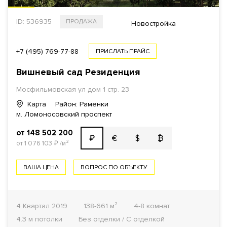
ID: 536935
ПРОДАЖА
Новостройка
+7 (495) 769-77-88
ПРИСЛАТЬ ПРАЙС
Вишневый сад Резиденция
Мосфильмовская ул дом 1 стр. 23
Карта
Район: Раменки
м. Ломоносовский проспект
от 148 502 200
€
$
₿
₽
от 1 076 103
₽
/м²
ВАША ЦЕНА
ВОПРОС ПО ОБЪЕКТУ
4 Квартал 2019
138-661 м²
4-8 комнат
4.3 м потолки
Без отделки / С отделкой