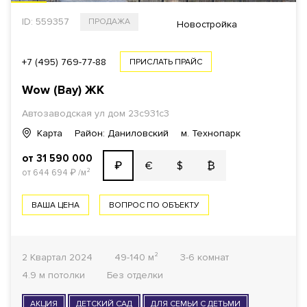
ID: 559357
ПРОДАЖА
Новостройка
+7 (495) 769-77-88
ПРИСЛАТЬ ПРАЙС
Wow (Bау) ЖК
Автозаводская ул дом 23с931с3
Карта
Район: Даниловский
м. Технопарк
от 31 590 000
€
$
₿
₽
от 644 694
₽
/м²
ВАША ЦЕНА
ВОПРОС ПО ОБЪЕКТУ
2 Квартал 2024
49-140 м²
3-6 комнат
4.9 м потолки
Без отделки
АКЦИЯ
ДЕТСКИЙ САД
ДЛЯ СЕМЬИ С ДЕТЬМИ