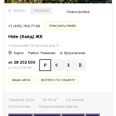
ID: 550357
ПРОДАЖА
Новостройка
+7 (495) 769-77-88
ПРИСЛАТЬ ПРАЙС
Hide (Хайд) ЖК
Сетуньский 1-й проезд дом 6
Карта
Район: Раменки
м. Кутузовская
от 28 202 500
€
$
₿
₽
от 742 171
₽
/м²
ВАША ЦЕНА
ВОПРОС ПО ОБЪЕКТУ
1 Квартал 2024
38-119 м²
2-5 комнат
3.1 м потолки
Предчистовая отделка