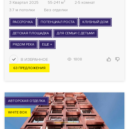
3 Квартал 2025
55-241 м²
2-5 комнат
3.7 м потолки
Без отделки
РАССРОЧКА
ПОТЕНЦИАЛ РОСТА
КЛУБНЫЙ ДОМ
ДЕТСКАЯ ПЛОЩАДКА
ДЛЯ СЕМЬИ С ДЕТЬМИ
РЯДОМ РЕКА
ЕЩЕ +
1808
63 ПРЕДЛОЖЕНИЯ
АВТОРСКАЯ ОТДЕЛКА
WHITE BOX