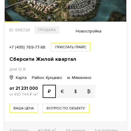
ID: 566728
ПРОДАЖА
Новостройка
+7 (495) 769-77-88
ПРИСЛАТЬ ПРАЙС
Сберсити Жилой квартал
дом 12 В
Карта
Район: Кунцево
м. Мякинино
от 21 231 000
€
$
₿
₽
от 493 744
₽
/м²
ВАША ЦЕНА
ВОПРОС ПО ОБЪЕКТУ
3 Квартал
43-166 м²
1-5 комнат
3 м потолки