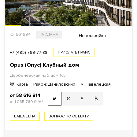
ID: 561694
ПРОДАЖА
Новостройка
+7 (495) 769-77-88
ПРИСЛАТЬ ПРАЙС
Opus (Опус) Клубный дом
Дербеневская наб дом 1с5
Карта
Район: Даниловский
м. Павелецкая
от 58 616 814
€
$
₿
₽
от 1 065 760
₽
/м²
ВАША ЦЕНА
ВОПРОС ПО ОБЪЕКТУ